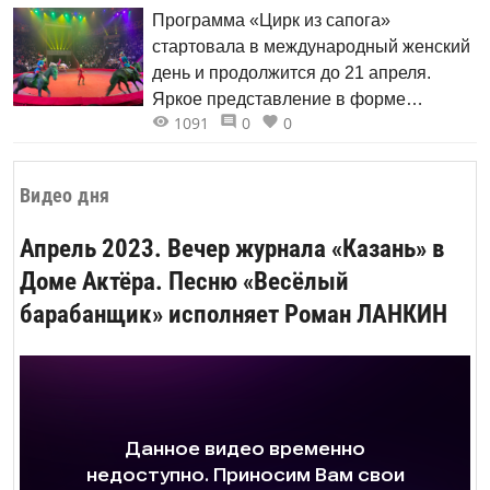
Программа «Цирк из сапога»
стартовала в международный женский
день и продолжится до 21 апреля.
Яркое представление в форме
1091
0
0
классического циркового
дивертисмента представляет
международная труппа с участием
Видео дня
старейшей итальянской династии
Флавио-Даниэле Тони, известной с
Апрель 2023. Вечер журнала «Казань» в
1873 года.
Доме Актёра. Песню «Весёлый
барабанщик» исполняет Роман ЛАНКИН