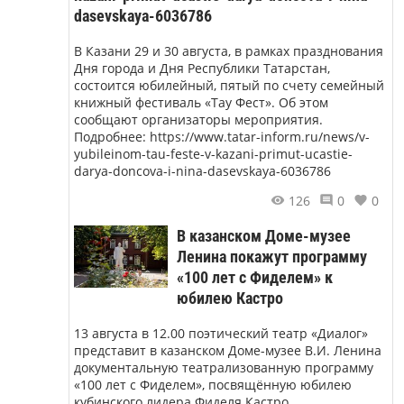
dasevskaya-6036786
В Казани 29 и 30 августа, в рамках празднования
Дня города и Дня Республики Татарстан,
состоится юбилейный, пятый по счету семейный
книжный фестиваль «Тау Фест». Об этом
сообщают организаторы мероприятия.
Подробнее: https://www.tatar-inform.ru/news/v-
yubileinom-tau-feste-v-kazani-primut-ucastie-
darya-doncova-i-nina-dasevskaya-6036786
126
0
0
В казанском Доме-музее
Ленина покажут программу
«100 лет с Фиделем» к
юбилею Кастро
13 августа в 12.00 поэтический театр «Диалог»
представит в казанском Доме-музее В.И. Ленина
документальную театрализованную программу
«100 лет с Фиделем», посвящённую юбилею
кубинского лидера Фиделя Кастро.