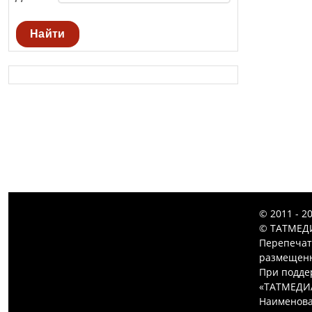
Найти
© 2011 - 2
© ТАТМЕДИ
Перепечат
размещенн
При подде
«ТАТМЕДИ
Наименова