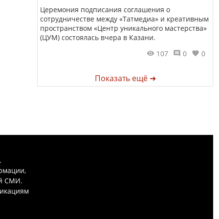
Церемония подписания соглашения о
сотрудничестве между «Татмедиа» и креативным
пространством «Центр уникального мастерства»
(ЦУМ) состоялась вчера в Казани.
107
0
0
Показать ещё ➜
.
рмации,
й СМИ.
никациям