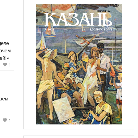
деле
зачем
ей!»
1
гаем
1