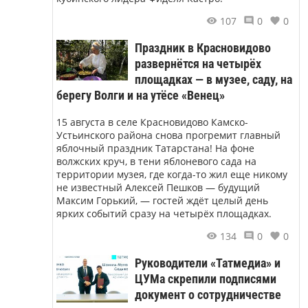
107
0
0
Праздник в Красновидово
развернётся на четырёх
площадках — в музее, саду, на
берегу Волги и на утёсе «Венец»
15 августа в селе Красновидово Камско-
Устьинского района снова прогремит главный
яблочный праздник Татарстана! На фоне
волжских круч, в тени яблоневого сада на
территории музея, где когда-то жил еще никому
не известный Алексей Пешков — будущий
Максим Горький, — гостей ждёт целый день
ярких событий сразу на четырёх площадках.
134
0
0
Руководители «Татмедиа» и
ЦУМа скрепили подписями
документ о сотрудничестве