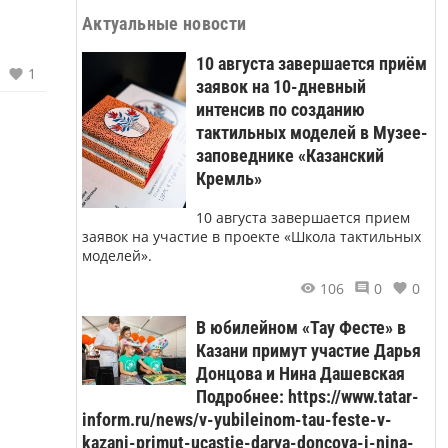
Актуальные новости
10 августа завершается приём
1
заявок на 10-дневный
интенсив по созданию
тактильных моделей в Музее-
заповеднике «Казанский
Кремль»
10 августа завершается прием
заявок на участие в проекте «Школа тактильных
моделей».
106
0
0
В юбилейном «Тау Фесте» в
Казани примут участие Дарья
Донцова и Нина Дашевская
Подробнее: https://www.tatar-
inform.ru/news/v-yubileinom-tau-feste-v-
kazani-primut-ucastie-darya-doncova-i-nina-