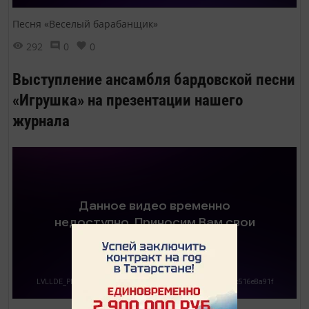
Песня «Веселый барабанщик»
292
0
0
Выступление ансамбля бардовской песни
«Игрушка» на презентации нашего
журнала