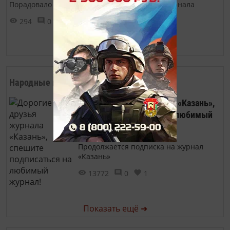
Порадовало наших гостей на презентации журнала
294
0
0
Показать ещё ➜
Народные новости
Дорогие друзья журнала «Казань»,
спешите подписаться на любимый
журнал!
Продолжается подписка на журнал
«Казань»
13772
0
1
Показать ещё ➜