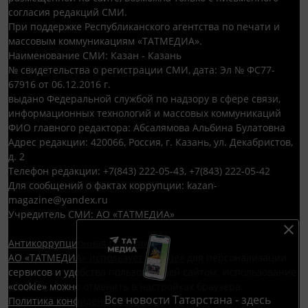
согласия редакций СМИ.
При поддержке Республиканского агентства по печати и
массовым коммуникациям «ТАТМЕДИА».
Наименование СМИ: Казан - Казань
№ свидетельства о регистрации СМИ, дата: Эл № ФС77-
67916 от 06.12.2016 г.
выдано Федеральной службой по надзору в сфере связи,
информационных технологий и массовых коммуникаций
ФИО главного редактора: Абсалямова Альбина Булатовна
Адрес редакции: 420066, Россия, г. Казань, ул. Декабристов,
д. 2
Телефон редакции: +7(843) 222-05-43, +7(843) 222-05-42
Для сообщений о фактах коррупции: kazan-
magazine@yandex.ru
Учредитель СМИ: АО «ТАТМЕДИА»
Антикоррупционная политика
АО «ТАТМЕДИА» использует «cookie»
для персонализации
сервисов и удобства пользователей сайтом. Использование
«cookie» можно отменить в настройках браузера.
Все новости Татарстана - здесь
Политика конфиденциальности