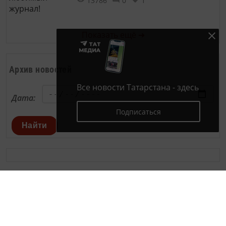
13786
0
1
Показать ещё ➜
Архив новостей
Все новости Татарстана - здесь
Дата:
Подписаться
Найти
Документы
Разное