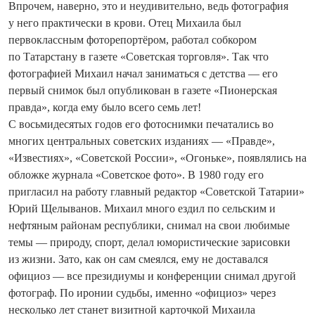
Впрочем, наверно, это и неудивительно, ведь фотография
у него практически в крови. Отец Михаила был
первоклассным фоторепортёром, работал собкором
по Татарстану в газете «Советская торговля». Так что
фотографией Михаил начал заниматься с детства — его
первый снимок был опубликован в газете «Пионерская
правда», когда ему было всего семь лет!
С восьмидесятых годов его фотоснимки печатались во
многих центральных советских изданиях — «Правде»,
«Известиях», «Советской России», «Огоньке», появлялись на
обложке журнала «Советское фото». В 1980 году его
пригласил на работу главный редактор «Советской Татарии»
Юрий Щелыванов. Михаил много ездил по сельским и
нефтяным районам республики, снимал на свои любимые
темы — природу, спорт, делал юмористические зарисовки
из жизни. Зато, как он сам смеялся, ему не доставался
официоз — все президиумы и конференции снимал другой
фотограф. По иронии судьбы, именно «официоз» через
несколько лет станет визитной карточкой Михаила