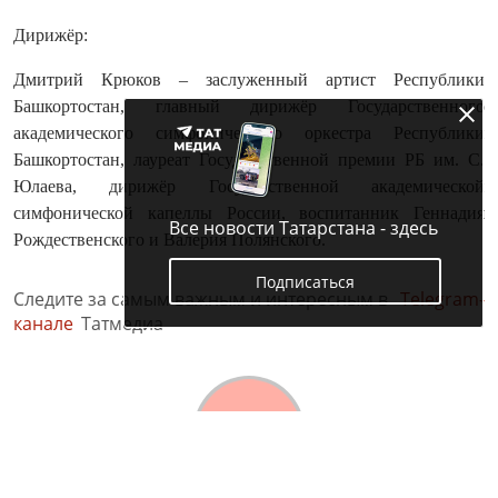
Дирижёр:
Дмитрий Крюков – заслуженный артист Республики
Башкортостан, главный дирижёр Государственного
академического симфонического оркестра Республики
Башкортостан, лауреат Государственной премии РБ им. С.
Юлаева, дирижёр Государственной академической
симфонической капеллы России, воспитанник Геннадия
Все новости Татарстана - здесь
Рождественского и Валерия Полянского.
Подписаться
Следите за самым важным и интересным в
Telegram-
канале
Татмедиа