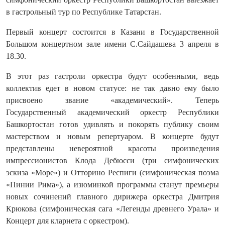
в гастрольный тур по Республике Татарстан.
Первый концерт состоится в Казани в Государственной
Большом концертном зале имени С.Сайдашева 3 апреля в
18.30.
В этот раз гастроли оркестра будут особенными, ведь
коллектив едет в новом статусе: не так давно ему было
присвоено звание «академический». Теперь
Государственный академический оркестр Республики
Башкортостан готов удивлять и покорять публику своим
мастерством и новым репертуаром. В концерте будут
представлены невероятной красоты произведения
импрессионистов Клода Дебюсси (три симфонических
эскиза «Море») и Отторино Респиги (симфоническая поэма
«Пинии Рима»), а изюминкой программы станут премьеры
новых сочинений главного дирижера оркестра Дмитрия
Крюкова (симфоническая сага «Легенды древнего Урала» и
Концерт для кларнета с оркестром).