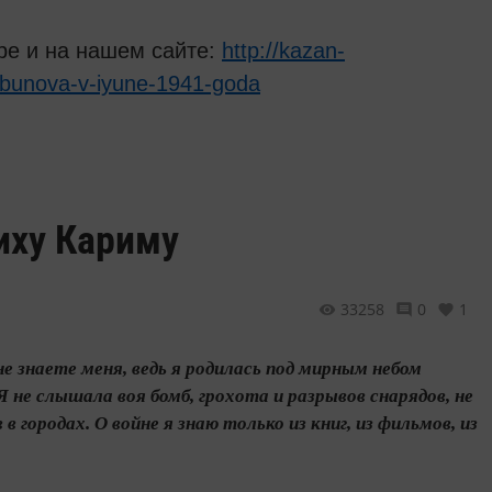
ре и на нашем сайте:
http://kazan-
rbunova-v-iyune-1941-goda
иху Кариму
33258
0
1
не знаете меня, ведь я родилась под мирным небом
 не слышала воя бомб, грохота и разрывов снарядов, не
в городах. О войне я знаю только из книг, из фильмов, из