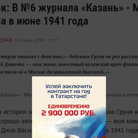
к: В №6 журнала «Казань» -
а в июне 1941 года
СКАЯ,
13 Июнь 2019 - 11:17
тория знакома с детства,— бабушка Груня не раз рассказы
ей Диночка — моя мама, известный казанский врач-физио
застала её в Москве десятилетней девочкой...»
 история знакома с детства,— бабушка Груня н
 хорошо запомнилось. В ней Диночка — моя мам
 Дина Васильевна Подольская. Война 1941 года