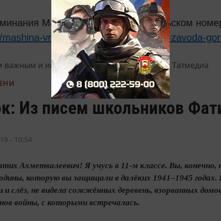
оминания Марины Подольской в июньском номе
s/mashina-vremeni/moskovskie-pionery-zavoda-go
м важным и интересным в
Telegram-канале
Татмедиа
ЕНИ
к: Из писем школьников Фат
9 - 10:54
тих Ахметвалеевич! Я учусь в 11-м классе. Вы, конечно, 
дины, которую вы защищали в далёких 1941–1945 годах. Я
и и слёз, не видела сожжённых деревень, взорванных домов 
нов войны, с которыми встречалась.