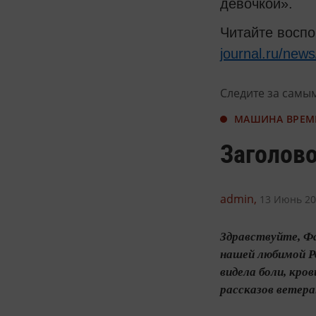
девочкой».
Читайте восп
journal.ru/new
Следите за самы
МАШИНА ВРЕМ
Заголово
admin,
13 Июнь 201
Здравствуйте, Фа
нашей любимой Ро
видела боли, кров
рассказов ветера