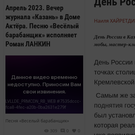
День Рос
Апрель 2023. Вечер
журнала «Казань» в Доме
Наиля ХАЙРЕТДИ
Актёра. Песню «Весёлый
барабанщик» исполняет
День России в Ка
Роман ЛАНКИН
мобы, мастер-кла
День России 
точках столи
Кремлевской
Самым же з
поднятия гос
был установл
Песня «Веселый барабанщик»
которая реа
309
0
0