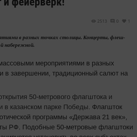
г и фейерверк!
2513
0
1
риятиями в разных точках столицы. Концерты, флеш-
ой набережной.
и массовыми мероприятиями в разных
 и в завершении, традиционный салют на
открытия 50-метрового флагштока и
и в казанском парке Победы.
Флагшток
иотической программы «Держава 21 век»,
аты РФ. Подобные 50-метровые флагштоки