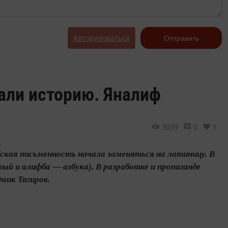
Авторизоваться
Отправить
али историю. Яналиф
3039
0
1
бская письменность начала заменяться на латиницу. В
ый и алифба — азбука). В разработке и пропаганде
аик Тагиров.