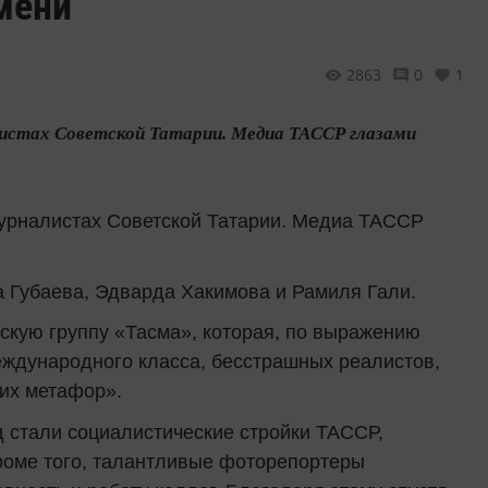
мени
2863
0
1
налистах Советской Татарии. Медиа ТАССР глазами
журналистах Советской Татарии. Медиа ТАССР
 Губаева, Эдварда Хакимова и Рамиля Гали.
ескую группу «Тасма», которая, по выражению
ждународного класса, бесстрашных реалистов,
их метафор».
 стали социалистические стройки ТАССР,
Кроме того, талантливые фоторепортеры