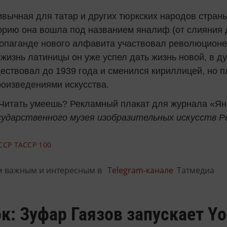
ривычная для татар и других тюркских народов стран
торию она вошла под названием яналиф (от слияния 
ропаганде нового алфавита участвовал революционе
 жизнь латиницы он уже успел дать жизнь новой, в 
ствовал до 1939 года и сменился кириллицей, но п
оизведениями искусства.
Читать умеешь? Рекламный плакат для журнала «Я
сударственного музея изобразительных искусств 
ССР
ТАССР 100
м важным и интересным в
Telegram-канале
Татмедиа
к: Зуфар Гаязов запускает Y