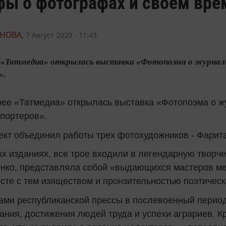
фы о фотографах и своем вре
НОВА,
7 Август 2020 - 11:43
 галерее «Татмедиа» открылась выставка «Фотопоэма о жур
».
рее «Татмедиа» открылась выставка «Фотопоэма о 
портеров».
кт объединил работы трех фотохудожников - Фарита
ых изданиях, все трое входили в легендарную творч
нко, представляла собой «выдающихся мастеров ме
те с тем изяществом и пронзительностью поэтическ
ми республиканской прессы в послевоенный период
ания, достижения людей труда и успехи аграриев. 