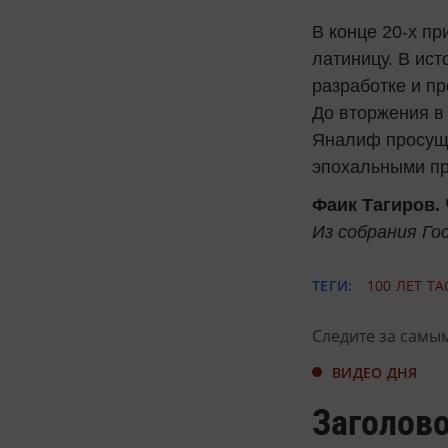
В конце 20-х п
латиницу. В ис
разработке и п
До вторжения в
Яналиф просуще
эпохальными пр
Фаик Тагиров.
Из собрания Го
ТЕГИ:
100 ЛЕТ ТА
Следите за самы
ВИДЕО ДНЯ
Заголово