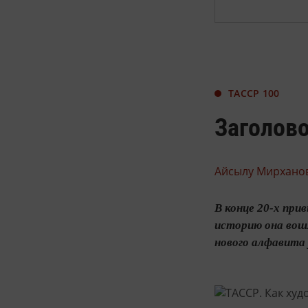
ТАССР 100
Заголово
Айсылу Мирханов
В конце 20-х при
историю она вошл
нового алфавита