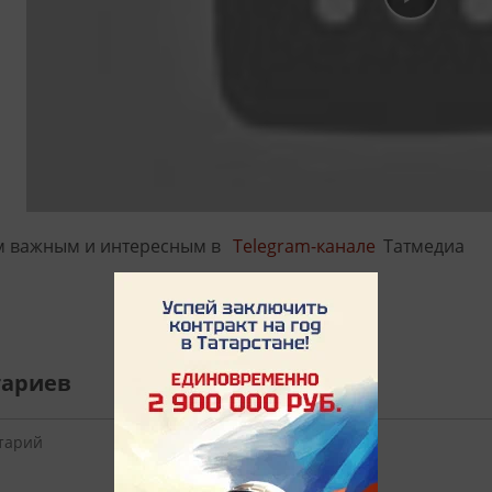
м важным и интересным в
Telegram-канале
Татмедиа
тариев