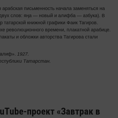
ы арабская письменность начала заменяться на
двух слов: яңа — новый и алифба — азбука). В
р татарской книжной графики Фаик Тагиров.
духе революционного времени, плакатной арабице.
лакаты и обложки авторства Тагирова стали
налиф».
1927.
Республики Татарстан.
ouTube-проект «Завтрак в