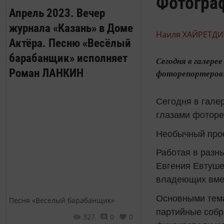
Фотогра
Апрель 2023. Вечер
журнала «Казань» в Доме
Наиля ХАЙРЕТДИ
Актёра. Песню «Весёлый
барабанщик» исполняет
​​​​​​​Сегодня в
Роман ЛАНКИН
фоторепортеров
Сегодня в гале
глазами фоторе
Необычный прое
Работая в разн
Евгения Евтуше
владеющих вмес
Основными тема
Песня «Веселый барабанщик»
партийные собр
327
0
0