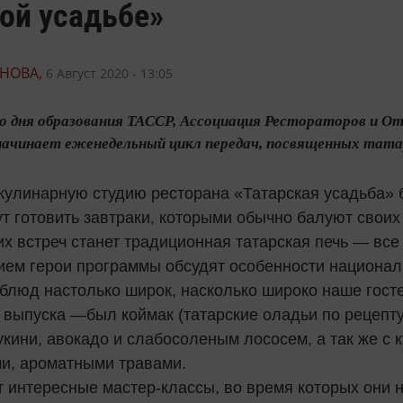
ой усадьбе»
НОВА,
6 Август 2020 - 13:05
со дня образования ТАССР, Ассоциация Рестораторов и Оте
начинает еженедельный цикл передач, посвященных тата
в кулинарную студию ресторана «Татарская усадьба»
ут готовить завтраки, которыми обычно балуют своих
их встреч станет традиционная татарская печь — все
ием герои программы обсудят особенности национал
 блюд настолько широк, насколько широко наше гост
 выпуска —был коймак (татарские оладьи по рецепт
укини, авокадо и слабосоленым лососем, а так же с
и, ароматными травами.
т интересные мастер-классы, во время которых они 