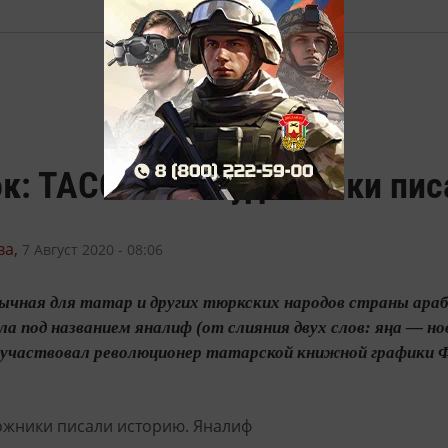
к: ТАССР. Как художники пис
а,
7 Август 2020 - 08:06
вычная для татар и других тюркских народов страны ара
а под названием яналиф (от слияния двух слов: яңа — нов
 участвовал революционер татарской книжной графики Ф