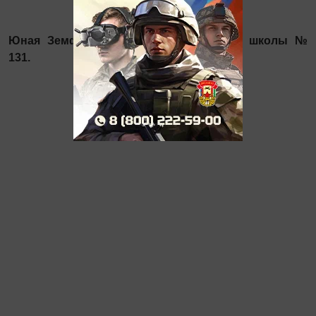
Юная Земфира — золотая медалистка школы №
131.