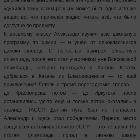
фиолетовым цветом блестели эти кристаллы! Настолько
удивился тому, каким разным может быть одно и то же
вещество, что принялся жадно читать всё, что было
доступно по предмету.
К восьмому классу Александр изучил всю школьную
программу по химии — и ушёл от одноклассников
далеко вперёд. С лёгкостью выиграл областную
олимпиаду, после чего стал участником уже Всесоюзной
олимпиады, которая проходила в Казани. Кстати,
добраться в Казань из Благовещенска — то ещё
приключение! Летели с тремя пересадками: сперва —
до Красноярска, потом — до Иркутска, после
остановились где-то ещё и только потом оказались в
столице ТАССР. Долгий путь был не напрасен:
Александр и здесь стал победителем. Первое место
среди всех восьмиклассников СССР — это не шутка! По
итогам олимпиады попал в летнюю школу