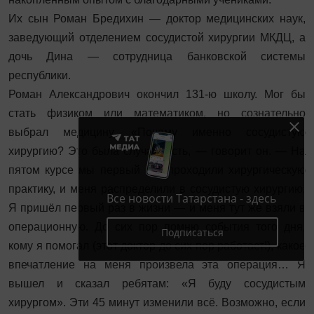
Их сын Роман Бредихин — доктор медицинских наук,
заведующий отделением сосудистой хирургии МКДЦ, а
дочь Дина — сотрудница банковской системы
республики.
Роман Александрович окончил 131-ю школу. Мог бы
стать физиком или математиком, но сознательно
выбрал медицину. «Почему именно сосудистую
хирургию? Это была случайность, — говорит он. — На
пятом курсе мы первый раз проходили хирургическую
практику, и меня распределили в сосудистую хирургию.
Все новости Татарстана - здесь
Я пришёл первый раз в жизни — и меня тут же взяли в
операционную. До сих пор помню события того дня,
Подписаться
кому я помогал (этот доктор до сих пор работает!), какое
впечатление на меня произвела эта операция… Я
вышел и сказал ребятам: «Я буду сосудистым
хирургом». Эти 45 минут изменили всё. Возможно, если