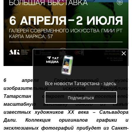
6 апреля Государственный музей
Все новости Татарстана - здесь
изобразительных искусств Республики
Татарстан откроет для посетителей
Подписаться
масштабную выставку одного из самых
известных художников ХХ века – Сальвадора
Дали. Коллекция оригиналов графики и
эксклюзивных фотографий прибудет из Санкт-