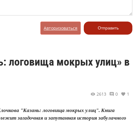
Авторизоваться
Отправить
ь: логовища мокрых улиц» в
2613
0
1
Клочкова "Казань: логовища мокрых улиц". Книга
 лежит загадочная и запутанная история забулачного