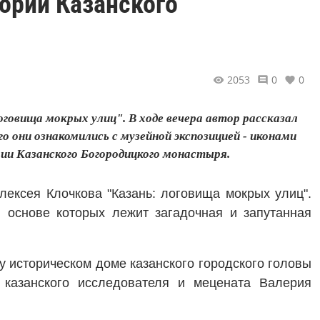
ории Казанского
2053
0
0
оговища мокрых улиц". В ходе вечера автор рассказал
го они ознакомились с музейной экспозицией - иконами
и Казанского Богородицкого монастыря.
лексея Клочкова "Казань: логовища мокрых улиц".
 основе которых лежит загадочная и запутанная
у историческом доме казанского городского головы
 казанского исследователя и мецената Валерия