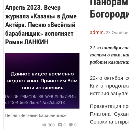
Панорам
Апрель 2023. Вечер
Богород
журнала «Казань» в Доме
Актёра. Песню «Весёлый
admin,
барабанщик» исполняет
23 Октябрь 
Роман ЛАНКИН
22-го октября со
гостям о том, как
работы казански
22-го октября 
Книга продолжи
история забула
Презентация пр
Платона Сухан
Песня «Веселый барабанщик»
Сорокина откры
300
0
0