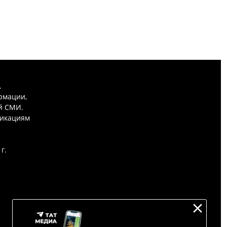
.
рмации,
й СМИ.
никациям
г.