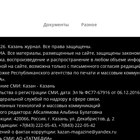
Документы
Разное
026. Казань журнал. Все права защищены.
А. Все материалы, размещенные на сайте, защищены законом
ка, воспроизведение и распространение в любом объеме инфо
ой на сайте, возможна только с письменного согласия редакци
ржке Республиканского агентства по печати и массовым комму
А».
ние СМИ: Казан - Казань
ьства о регистрации СМИ, дата: Эл № ФС77-67916 от 06.12.2016 
деральной службой по надзору в сфере связи,
онных технологий и массовых коммуникаций
ого редактора: Абсалямова Альбина Булатовна
ции: 420066, Россия, г. Казань, ул. Декабристов, д. 2
дакции: +7(843) 222-05-43, +7(843) 222-05-42
ений о фактах коррупции: kazan-magazine@yandex.ru
ь СМИ: АО «ТАТМЕДИА»