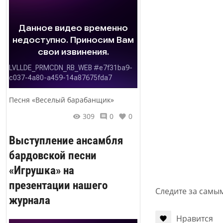
Песня «Веселый барабанщик»
309
0
0
Выступление ансамбля
бардовской песни
«Игрушка» на
презентации нашего
Следите за самы
журнала
Нравится