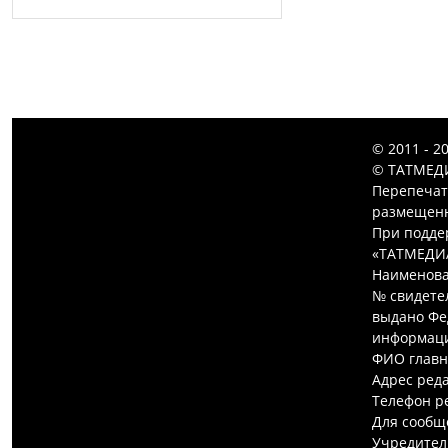
© 2011 - 2
© ТАТМЕДИ
Перепечат
размещенн
При подде
«ТАТМЕДИ
Наименова
№ свидетел
выдано Фе
информаци
ФИО главн
Адрес редак
Телефон ре
Для сообщ
Учредител