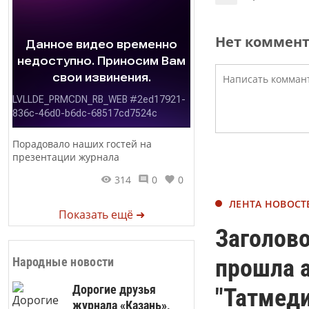
Нет коммен
Порадовало наших гостей на
презентации журнала
314
0
0
ЛЕНТА НОВОСТ
Показать ещё ➜
Заголово
прошла а
Народные новости
Дорогие друзья
"Татмеди
журнала «Казань»,