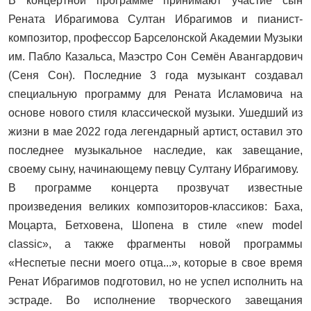
В концертной программе принимают участие сын
Рената Ибрагимова Султан Ибрагимов и пианист-
композитор, профессор Барселонской Академии Музыки
им. Пабло Казальса, Маэстро Сон Семён Авангардович
(Сеня Сон). Последние 3 года музыкант создавал
специальную программу для Рената Исламовича на
основе нового стиля классической музыки. Ушедший из
жизни в мае 2022 года легендарный артист, оставил это
последнее музыкальное наследие, как завещание,
своему сыну, начинающему певцу Султану Ибрагимову.
В программе концерта прозвучат известные
произведения великих композиторов-классиков: Баха,
Моцарта, Бетховена, Шопена в стиле «new model
classic», а также фрагменты новой программы
«Неспетые песни моего отца...», которые в свое время
Ренат Ибрагимов подготовил, но не успел исполнить на
эстраде. Во исполнение творческого завещания