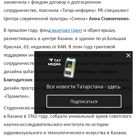
заключила с фондом договор о долгосрочном
сотрудничестве, пояснила «Татар-информу» PR-специалист
Центра современной культуры «Смена»
Анна Ставниченко.
В прошлом году, фонд
выиграл грант
и обрел крышу,
разместившись в центре Казани, в здании по ул.Большая
Красная, 63, недалеко от КАИ. В этом году грантовой
поддержки инициатива не получила. Но благодаря
сотрудничеству со «Сменой» для фонда студия предметного
дизайна qullar и дизайнеры
Анна Наумова
и
Кирилл
Благодатских
уже разработали новый фирменный стиль и
Все новости Татарстана - здесь
дизайн пространства, где теперь будет располагаться архив
«Прометея».
Подписаться
Студенческо-конструкторское бюро «Прометей», основанное
в Казани в 1962 году, собрало уникальный архив советского
научно-исследовательского института по истории
аудиовизуального и технологического искусства в Казани,