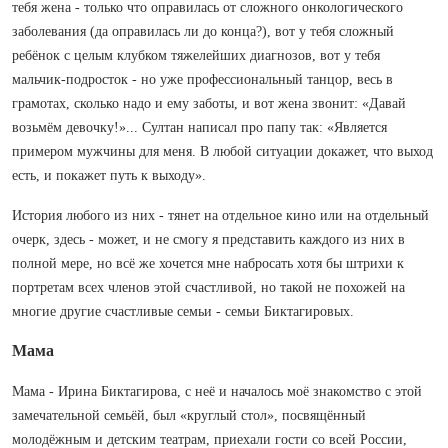
тебя жена - только что оправилась от сложного онкологического
заболевания (да оправилась ли до конца?), вот у тебя сложный
ребёнок с целым клубком тяжелейших диагнозов, вот у тебя
мальчик-подросток - но уже профессиональный танцор, весь в
грамотах, сколько надо и ему заботы, и вот жена звонит: «Давай
возьмём девочку!»... Султан написал про папу так: «Является
примером мужчины для меня. В любой ситуации докажет, что выход
есть, и покажет путь к выходу».
История любого из них - тянет на отдельное кино или на отдельный
очерк, здесь - может, и не смогу я представить каждого из них в
полной мере, но всё же хочется мне набросать хотя бы штрихи к
портретам всех членов этой счастливой, но такой не похожей на
многие другие счастливые семьи - семьи Биктагировых.
Мама
Мама - Ирина Биктагирова, с неё и началось моё знакомство с этой
замечательной семьёй, был «круглый стол», посвящённый
молодёжным и детским театрам, приехали гости со всей России,