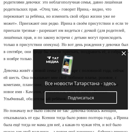
родителями девочки: это неблагополучная семья, давно лишённая
родительских прав. «Отец там,- говорит Ирина,- видно, что
переживает за ребёнка, но изменить свой образ жизни уже не
может». Приезжают они редко. Ирина в своём присутствии и если те
приехали трезвые - разрешает им видеться с дочкой (для родителей,
лишённых прав, и по закону встречи с детьми могут происходить
только в присутствии опекуна). Но вот день рождения у девочки был
в сентябре, они вроде бы хотели приехать, поздравить её, а собрались
в ноябре только.
Девочка живёт в новой семье уже четыре с половиной года, сейчас
ей шесть. Она показывает мне своё любимое платье, розовое, с
Все новости Татарстана - здесь
кометами, планетами, звёздами и луной, она даже выбрала себе
новое имя - Камалия, и обижается, если её зовут «Ксения».
Подписаться
Улыбчивый, общительный ребёнок.
Но поначалу всё было совсем не так! Девочка боялась женщин,
отказывалась от еды. Ксении тогда было ровно полтора года, а Ирина
была ещё тогда не мама для неё, а какая-то чужая тётя, и всё было
чужое для этой малышки... а потом ещё женщины - бабушка пришла