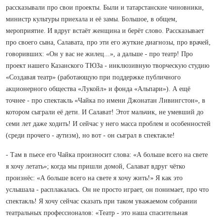
рассказывали про свои проекты. Были и татарстанские чиновники,
министр культуры приехала и её замы. Большое, в общем,
мероприятие. И вдруг встаёт женщина и берёт слово. Рассказывает
про своего сына, Салавата, про эти его жуткие диагнозы, про врачей,
говоривших: «Он у вас не жилец...», а дальше - про театр! Про
проект нашего Казанского ТЮЗа - инклюзивную творческую студию
«Создавая театр» (работающую при поддержке публичного
акционерного общества «Лукойл» и фонда «Альпари»). А ещё
точнее - про спектакль «Чайка по имени Джонатан Ливингстон», в
котором сыграли её дети. И Салават! Этот мальчик, не умевший до
семи лет даже ходить! И сейчас у него масса проблем и особенностей
(среди прочего - аутизм), но вот - он сыграл в спектакле!
- Там в пьесе его Чайка произносит слова: «А больше всего на свете
я хочу летать»; когда мы пришли домой, Салават вдруг чётко
произнёс: «А больше всего на свете я хочу жить!» Я как это
услышала - расплакалась. Он не просто играет, он понимает, про что
спектакль! Я хочу сейчас сказать при таком уважаемом собрании
театральных профессионалов: «Театр - это наша спасительная