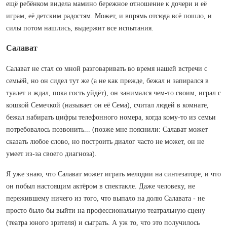
ещё ребёнком видела мамино бережное отношение к дочери и её
играм, её детским радостям. Может, и впрямь отсюда всё пошло, и
силы потом нашлись, выдержит все испытания.
Салават
Салават не стал со мной разговаривать во время нашей встречи с
семьёй, но он сидел тут же (а не как прежде, бежал и запирался в
туалет и ждал, пока гость уйдёт), он занимался чем-то своим, играл с
кошкой Семечкой (называет он её Сема), считал людей в комнате,
бежал набирать цифры телефонного номера, когда кому-то из семьи
потребовалось позвонить... (позже мне пояснили: Салават может
сказать любое слово, но построить диалог часто не может, он не
умеет из-за своего диагноза).
Я уже знаю, что Салават может играть мелодии на синтезаторе, и что
он побыл настоящим актёром в спектакле. Даже человеку, не
пережившему ничего из того, что выпало на долю Салавата - не
просто было бы выйти на профессиональную театральную сцену
(театра юного зрителя) и сыграть. А уж то, что это получилось