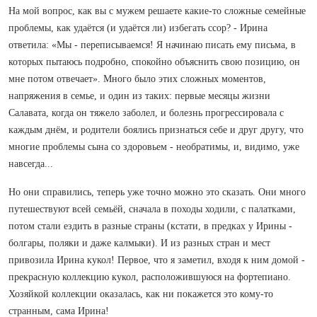
На мой вопрос, как вы с мужем решаете какие-то сложные семейные
проблемы, как удаётся (и удаётся ли) избегать ссор? - Ирина
ответила: «Мы - переписываемся! Я начинаю писать ему письма, в
которых пытаюсь подробно, спокойно объяснить свою позицию, он
мне потом отвечает». Много было этих сложных моментов,
напряжения в семье, и один из таких: первые месяцы жизни
Салавата, когда он тяжело заболел, и болезнь прогрессировала с
каждым днём, и родители боялись признаться себе и друг другу, что
многие проблемы сына со здоровьем - необратимы, и, видимо, уже
навсегда...
Но они справились, теперь уже точно можно это сказать. Они много
путешествуют всей семьёй, сначала в походы ходили, с палатками,
потом стали ездить в разные страны (кстати, в предках у Ирины -
болгары, поляки и даже калмыки). И из разных стран и мест
привозила Ирина кукол! Первое, что я заметил, входя к ним домой -
прекрасную коллекцию кукол, расположившуюся на фортепиано.
Хозяйкой коллекции оказалась, как ни покажется это кому-то
странным, сама Ирина!