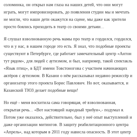
соломинка, он открыл нам глаза на наших детей, что они могут
играть, могут импровизировать, до появления студии мы и мечтать
не могли, что наши дети окажутся на сцене, мы даже как зрители
просто боялись приходить в театр со своими детьми...
Я слушал взволнованную речь мамы про театр и гордился, гордился,
что и у нас, в нашем городе это есть. Я знал, что подобные проекты
существуют в Петербурге, где работает замечательный центр «Антон
тут рядом», для людей с аутизмом, и был, например, такой спектакль
«Язык птиц», в БДТ имени Товстоногова с участием начинающих
актёров с аутизмом. В Казани о нём рассказывал недавно режиссёр и
организатор этого проекта Борис Павлович. Но вот, оказывается, и
Казанский ТЮЗ делает подобные вещи!
Но ещё - меня восхитила сама говорящая, её взволнованная,
открытая речь... «Вот настоящий народный трибун»,- подумал я.
Потом уже оказалось, действительно, был у неё опыт выступлений и
даже организации митингов. В защиту реабилитационного центра
«Апрель», над которым в 2011 году нависла опасность. В этот центр