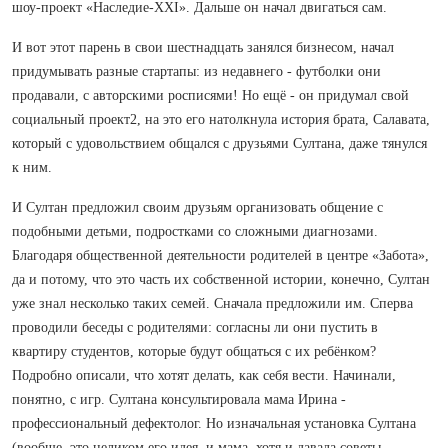
шоу‑проект «Наследие-ХХI». Дальше он начал двигаться сам.
И вот этот парень в свои шестнадцать занялся бизнесом, начал
придумывать разные стартапы: из недавнего - футболки они
продавали, с авторскими росписями! Но ещё - он придумал свой
социальный проект2, на это его натолкнула история брата, Салавата,
который с удовольствием общался с друзьями Султана, даже тянулся
к ним.
И Султан предложил своим друзьям организовать общение с
подобными детьми, подростками со сложными диагнозами.
Благодаря общественной деятельности родителей в центре «Забота»,
да и потому, что это часть их собственной истории, конечно, Султан
уже знал несколько таких семей. Сначала предложили им. Сперва
проводили беседы с родителями: согласны ли они пустить в
квартиру студентов, которые будут общаться с их ребёнком?
Подробно описали, что хотят делать, как себя вести. Начинали,
понятно, с игр. Султана консультировала мама Ирина -
профессиональный дефектолог. Но изначальная установка Султана
(вообще, это целиком его идея, и мама, хотя и давала советы,