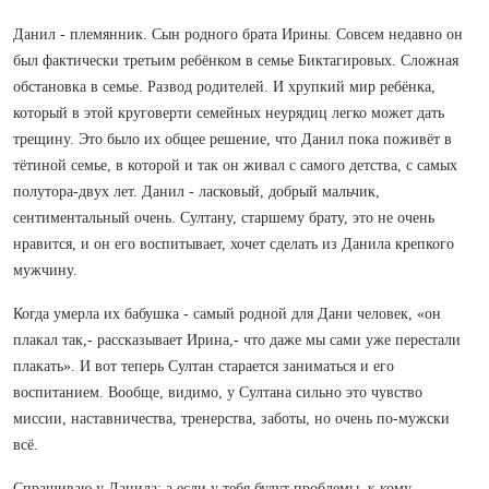
Данил - племянник. Сын родного брата Ирины. Совсем недавно он
был фактически третьим ребёнком в семье Биктагировых. Сложная
обстановка в семье. Развод родителей. И хрупкий мир ребёнка,
который в этой круговерти семейных неурядиц легко может дать
трещину. Это было их общее решение, что Данил пока поживёт в
тётиной семье, в которой и так он живал с самого детства, с самых
полутора-двух лет. Данил - ласковый, добрый мальчик,
сентиментальный очень. Султану, старшему брату, это не очень
нравится, и он его воспитывает, хочет сделать из Данила крепкого
мужчину.
Когда умерла их бабушка - самый родной для Дани человек, «он
плакал так,- рассказывает Ирина,- что даже мы сами уже перестали
плакать». И вот теперь Султан старается заниматься и его
воспитанием. Вообще, видимо, у Султана сильно это чувство
миссии, наставничества, тренерства, заботы, но очень по-мужски
всё.
Спрашиваю у Данила: а если у тебя будут проблемы, к кому