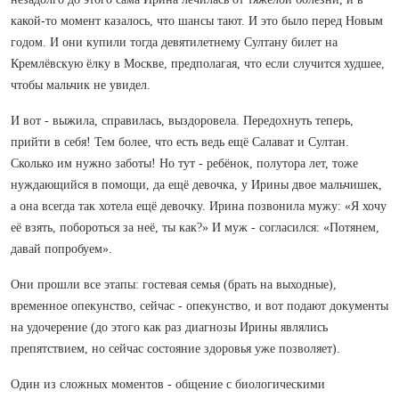
какой-то момент казалось, что шансы тают. И это было перед Новым
годом. И они купили тогда девятилетнему Султану билет на
Кремлёвскую ёлку в Москве, предполагая, что если случится худшее,
чтобы мальчик не увидел.
И вот - выжила, справилась, выздоровела. Передохнуть теперь,
прийти в себя! Тем более, что есть ведь ещё Салават и Султан.
Сколько им нужно заботы! Но тут - ребёнок, полутора лет, тоже
нуждающийся в помощи, да ещё девочка, у Ирины двое мальчишек,
а она всегда так хотела ещё девочку. Ирина позвонила мужу: «Я хочу
её взять, побороться за неё, ты как?» И муж - согласился: «Потянем,
давай попробуем».
Они прошли все этапы: гостевая семья (брать на выходные),
временное опекунство, сейчас - опекунство, и вот подают документы
на удочерение (до этого как раз диагнозы Ирины являлись
препятствием, но сейчас состояние здоровья уже позволяет).
Один из сложных моментов - общение с биологическими