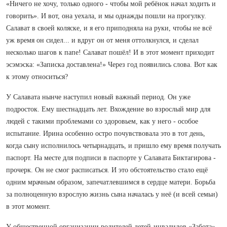
«Ничего не хочу, только одного - чтобы мой ребёнок начал ходить и
говорить». И вот, она уехала, и мы однажды пошли на прогулку.
Салават в своей коляске, и я его приподняла на руки, чтобы не всё
уж время он сидел... и вдруг он от меня оттолкнулся, и сделал
несколько шагов к папе! Салават пошёл! И в этот момент приходит
эсэмэска: «Записка доставлена!» Через год появились слова. Вот как
к этому относиться?
У Салавата нынче наступил новый важный период. Он уже
подросток. Ему шестнадцать лет. Вхождение во взрослый мир для
людей с такими проблемами со здоровьем, как у него - особое
испытание. Ирина особенно остро почувствовала это в тот день,
когда сыну исполнилось четырнадцать, и пришло ему время получать
паспорт. На месте для подписи в паспорте у Салавата Биктагирова -
прочерк. Он не смог расписаться. И это обстоятельство стало ещё
одним мрачным образом, запечатлевшимся в сердце матери. Борьба
за полноценную взрослую жизнь сына началась у неё (и всей семьи)
в этот момент.
У общественной организации родителей детей-инвалидов «Забота»