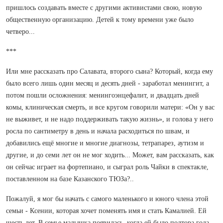
пришлось создавать вместе с другими активистами свою, новую
общественную организацию. Детей к тому времени уже было
четверо...
***
Или мне рассказать про Салавата, второго сына? Который, когда ему
было всего лишь один месяц и десять дней - заработал менингит, а
потом пошли ­осложнения: менингоэнцефалит, и двадцать дней
комы, клиническая смерть, и все кругом говорили матери: «Он у вас
не выживет, и не надо поддерживать такую жизнь», и голова у него
росла по сантиметру в день и начала расходиться по швам, и
добавились ещё многие и многие диагнозы, тетрапарез, аутизм и
другие, и до семи лет он не мог ходить... Может, вам рассказать, как
он сейчас играет на фортепиано, и сыграл роль Чайки в спектакле,
поставленном на базе Казанского ТЮЗа?..
Пожалуй, я мог бы начать с самого маленького и юного члена этой
семьи - Ксении, которая хочет поменять имя и стать Камалией. Ей
шесть лет. В семье малышка появилась, когда ей было полтора года.