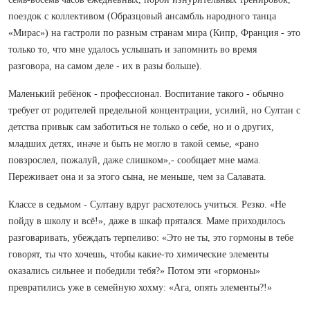
поездок с коллективом (Образцовый ансамбль народного танца
«Мирас») на гастроли по разным странам мира (Кипр, Франция - это
только то, что мне удалось услышать и запомнить во время
разговора, на самом деле - их в разы больше).
Маленький ребёнок - профессионал. Воспитание такого - обычно
требует от родителей предельной концентрации, усилий, но Султан с
детства привык сам заботиться не только о себе, но и о других,
младших детях, иначе и быть не могло в такой семье, «рано
повзрослел, пожалуй, даже слишком»,- сообщает мне мама.
Переживает она и за этого сына, не меньше, чем за Салавата.
Классе в седьмом - Султану вдруг расхотелось учиться. Резко. «Не
пойду в школу и всё!», даже в шкаф прятался. Маме приходилось
разговаривать, убеждать терпеливо: «Это не ты, это гормоны в тебе
говорят, ты что хочешь, чтобы какие-то химические элементы
оказались сильнее и победили тебя?» Потом эти «гормоны»
превратились уже в семейную хохму: «Ага, опять элементы?!»