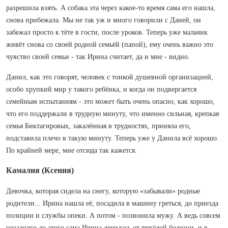
разрешила взять. А собака эта через какое-то время сама его нашла,
снова прибежала. Мы не так уж и много говорили с Даней, он
забежал просто к тёте в гости, после уроков. Теперь уже мальчик
живёт снова со своей родной семьёй (папой), ему очень важно это
чувство своей семьи - так Ирина считает, да и мне - видно.
Данил, как это говорят, человек с тонкой душевной организацией,
особо хрупкий мир у такого ребёнка, и когда он подвергается
семейным испытаниям - это может быть очень опасно, как хорошо,
что его поддержали в трудную минуту, что именно сильная, крепкая
семья Биктагировых, закалённая в трудностях, приняла его,
подставила плечо в такую минуту. Теперь уже у Данила всё хорошо.
По крайней мере, мне отсюда так кажется.
Камалия (Ксения)
Девочка, которая сидела на снегу, которую «забывали» родные
родители... Ирина нашла её, посадила в машину греться, до приезда
полиции и службы опеки. А потом - позвонила мужу. А ведь совсем
незадолго до этого сама Ирина лечилась от тяжёлой болезни, и в