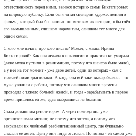
ответственность перед ними, вынося историю семьи Биктагировых
на широкую публику. Если бы я читал сценарий художественного
фильма, который был бы написан по мотивам их истории, я бы счёл
его вымышленным, слишком нарочитым, слишком тут много для
одной семьи.
С кого мне начать, про кого писать? Может, с мамы, Ирины
Биктагировой? Как она лежала в онкологии и практически умирала
(даже мужа пустили в реанимацию, потому что шансов было мало),
а у неё на тот момент - уже двое детей, один из которых - сам с
тяжелейшими диагнозами. А когда она всё-таки выкарабкалась - то
мужа уволили с работы, потому что слишком много времени
проводил с тяжело больной женой, и тогда - зарабатывать в первое
время пришлось ей же, едва выбравшись из больниц.
Стала домашним репетитором. А через полгода она уже
организовывала митинг, не потому что хотела, а потому что
закрывали их любимый реабилитационный центр, где буквально
спасали её детей. Центр они тогда отстояли. Но потом - ей самой уже