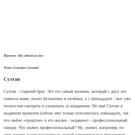
Проект «На одной волне»
Фото Гульнары Сагиевой
Султан
Султан - старший брат. Это тот самый мальчик, который с двух лет
помогал маме, носил бутылочки и пелёнки, а с тринадцати - мог уже
полностью смотреть и ухаживать за младшими. Но ещё Султан в
недавнем прошлом (сейчас ему только исполнилось семнадцать, так
что любое «прошлое» в его жизни - недавнее) - профессиональный
танцор. Что значит профессиональный? Ну, значит, например, по
семь-восемь часов ежедневных, порой изнурительных тренировок,