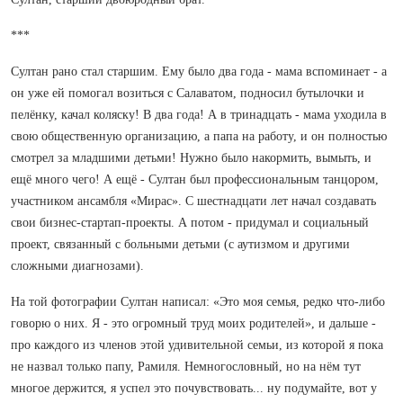
***
Султан рано стал старшим. Ему было два года - мама вспоминает - а
он уже ей помогал возиться с Салаватом, подносил бутылочки и
пелёнку, качал коляску! В два года! А в тринадцать - мама уходила в
свою общественную организацию, а папа на работу, и он полностью
смотрел за младшими детьми! Нужно было накормить, вымыть, и
ещё много чего! А ещё - Султан был профессиональным танцором,
участником ансамбля «Мирас». С шестнадцати лет начал создавать
свои бизнес-стартап-проекты. А потом - придумал и социальный
проект, связанный с больными детьми (с аутизмом и другими
сложными диагнозами).
На той фотографии Султан написал: «Это моя семья, редко что-либо
говорю о них. Я - это огромный труд моих родителей», и дальше -
про каждого из членов этой удивительной семьи, из которой я пока
не назвал только папу, Рамиля. Немногословный, но на нём тут
многое держится, я успел это почувствовать... ну подумайте, вот у