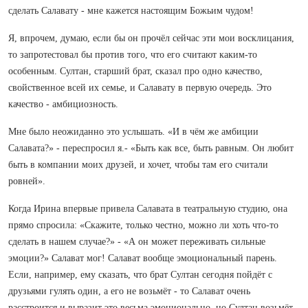
сделать Салавату - мне кажется настоящим Божьим чудом!
Я, впрочем, думаю, если бы он прочёл сейчас эти мои восклицания,
то запротестовал бы против того, что его считают каким-то
особенным. Султан, старший брат, сказал про одно качество,
свойственное всей их семье, и Салавату в первую очередь. Это
качество - амбициозность.
Мне было неожиданно это услышать. «И в чём же амбиции
Салавата?» - переспросил я.- «Быть как все, быть равным. Он любит
быть в компании моих друзей, и хочет, чтобы там его считали
ровней».
Когда Ирина впервые привела Салавата в театральную студию, она
прямо спросила: «Скажите, только честно, можно ли хоть что-то
сделать в нашем случае?» - «А он может переживать сильные
эмоции?» Салават мог! Салават вообще эмоциональный парень.
Если, например, ему сказать, что брат Султан сегодня пойдёт с
друзьями гулять один, а его не возьмёт - то Салават очень
расстроится и выразит это весьма эмоционально, но Султан возьмёт,