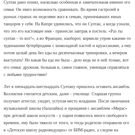
Султан рано понял, насколько особенная и замечательная именно его
семья. Он имел возможность сравнивать. Во время гастролей в
разных странах он неделями жил в семьях, принимавших юных
танцоров у себя. На Кипре удивились, что он Султан, а когда ­узнали,
что это его настоящее имя - принесли завтрак в постель: «Раз ты
султан - то вот!», а во Франции, наоборот, кормили утром какими-то
худенькими бутербродами с шоколадной пастой и круассанами, а ему
потом целый день без еды на десятичасовые ­тренировки, а вечером
выступать! Но какая бы еда ни была - дело ведь не в ней только, вот
его семья: дружная, большая и, самое главное, умеющая справляться
с любыми трудно­стями!
Лет в пятнадцать‑шест­надцать Султану пришлось оставить ансамбль.
Коллектив считается детским, далее - училище. Старшая группа
получает аттестат, уходит, уступая место младшим. После окончания
музыкальной школы (балалайка) и прощания с ансамблем «Мирас»
при детской школе искусств - у парня появилось много свободного
времени, ему было тяжело от этого, и тогда родители отправили его
в «Детскую школу радиоведущих» от БИМ-радио, а следом на