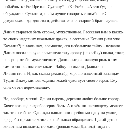
пойдёшь, к тёте Ире или Султану? - «К тёте!» - «А что будешь
обсуждать с Султаном, о чём лучше говорить с ним?» - «О
девушках»... да, для этого, действительно, старший брат - лучше.
Данил старается быть строже, мужественнее. Рассказал нам о каких-
то своих недавних школьных драках, а сестрёнка Ксения (или уже
Камалия?) выдала нам, возможно, его небольшую тайну - недавно
Данил носил на руке временную татуировку (наклейку) волка, тоже,
наверно, чтобы мужественнее. Данил сыграл главную роль в том
самом тюзовском спектакле - Чайку по имени Джонатан
Ливингстон. И, как сказал режиссёр, хорошо известный казанцам
Туфан Имамутдинов, «Данил кожей чувствует своего героя. Ему
близки эти переживания».
Но, вообще, мягкий Данил парень, деревню любит больше города.
Хочет вот ещё видеоблогером быть. А о чём по-настоящему мечтает -
так это о собаке. Однажды нашли они с ребятами одну на улице,
вроде бы прежние хозяева с ней плохо обращались. Целый день с
животным возились, но мама (родная мама Данила) тогда не