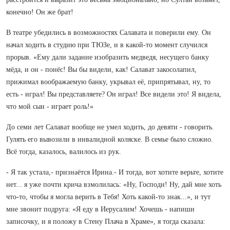
конечно! Он же брат!
В театре убедились в возможностях Салавата и поверили ему. Он
начал ходить в студию при ТЮЗе, и в какой-то момент случился
прорыв. «Ему дали задание изобразить медведя, несущего банку
мёда, и он - понёс! Вы бы видели, как! Салават закосолапил,
прижимал воображаемую банку, укрывал её, припрятывал, ну, то
есть - играл! Вы представляете? Он играл! Все видели это! Я видела,
что мой сын - играет роль!»
До семи лет Салават вообще не умел ходить, до девяти - говорить.
Гулять его вывозили в инвалидной коляске. В семье было сложно.
Всё тогда, казалось, валилось из рук.
- Я так устала,- признаётся Ирина.- И тогда, вот хотите верьте, хотите
нет... я уже почти крича взмолилась: «Ну, Господи! Ну, дай мне хоть
что-то, чтобы я могла верить в Тебя! Хоть какой-то знак...», и тут
мне звонит подруга: «Я еду в Иерусалим! Хочешь - напиши
записочку, и я положу в Стену Плача в Храме», я тогда сказала: