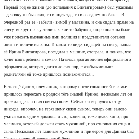
Первый год её жизни (до попадания к Биктагировым) был ужасным
- девочку «забывали», то в подъезде, то в соседнем посёлке... В
очередной раз её «забыли» зимой у магазина, и она сидела прямо на
снегу, вокруг неё суетились какие-то бабушки, скоро должны были
уже приехать вызванные ими полиция и представители органов
опеки и попечительства. В таком-то виде, сидящей на снегу, нашла
её Ирина Биктагирова, посадила в машину, отогрела, и поняла, что
хочет взять ребёнка в семью. Началась долгая эпопея официального
оформления, которая длится до сих пор, с «забывчивыми»
родителями ей тоже пришлось познакомиться...
Есть ещё Данил, племянник, которому после сложностей в семье
пришлось переехать к родной тёте (нашей Ирине), несколько лет он
прожил здесь и стал совсем своим. Сейчас он вернулся к отцу,
никогда, впрочем, не терявшему связи сыном, теперь они заново
учатся жить одним домом... и это, конечно, тоже целое кино, про
мальчика, который должен стать мужчиной, про отношения отца и
сына. Несколько лет главным мужчиной и примером для Данила был
Султан, старший двоюродный брат.