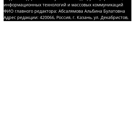
информационных технологий и массовых коммуникаций
ФИО главного редактора: Абсалямова Альбина Булатовна
Адрес редакции: 420066, Россия, г. Казань, ул. Декабристов,
д. 2
Телефон редакции: +7(843) 222-05-43, +7(843) 222-05-42
Для сообщений о фактах коррупции: kazan-
magazine@yandex.ru
Учредитель СМИ: АО «ТАТМЕДИА»
Антикоррупционная политика
АО «ТАТМЕДИА» использует «cookie»
для персонализации
сервисов и удобства пользователей сайтом. Использование
«cookie» можно отменить в настройках браузера.
Политика конфиденциальности
Телефон АО «ТАТМЕДИА»:
(843) 222 09 84
16+