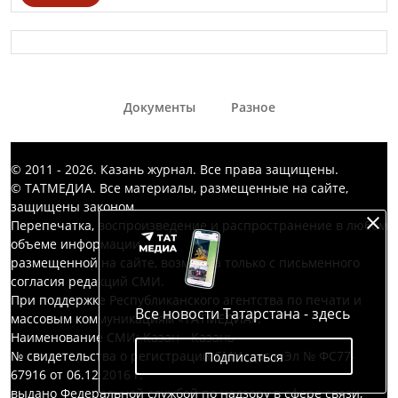
Документы
Разное
© 2011 - 2026. Казань журнал. Все права защищены.
© ТАТМЕДИА. Все материалы, размещенные на сайте,
защищены законом.
Перепечатка, воспроизведение и распространение в любом
объеме информации,
размещенной на сайте, возможна только с письменного
согласия редакций СМИ.
При поддержке Республиканского агентства по печати и
Все новости Татарстана - здесь
массовым коммуникациям «ТАТМЕДИА».
Наименование СМИ: Казан - Казань
№ свидетельства о регистрации СМИ, дата: Эл № ФС77-
Подписаться
67916 от 06.12.2016 г.
выдано Федеральной службой по надзору в сфере связи,