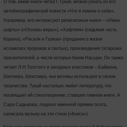
О том, какие книги читал Г.Тукай, можно узнать из его
автобиографической повести «Что я помню о себе».
Например, его интересуют религиозные книги – «Иман
шарты» («Основы веры»), «Хафтияк» (седьмая часть
Корана), «Рисали и Газиза» (предания о жизни
исламских пророков и святых), произведения татарских
просветителей, в числе которых Каюм Насыри. Он также
читает Л.Н.Толстого и западных классиков – Байрона,
Шиллера, Шекспира, чьи мотивы использует в своем
творчестве. Тукай настолько любит литературу, что
посвящает ей стихотворение, ставшее гимном книге. А
Сара Садыкова, лауреат именной премии поэта,
написала музыку на эти стихи («Книга»).