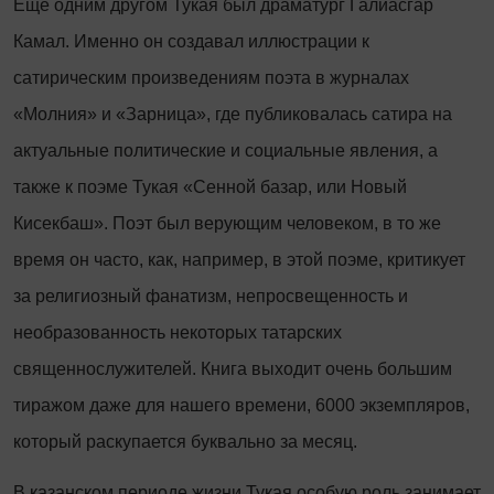
Еще одним другом Тукая был драматург Галиасгар
Камал. Именно он создавал иллюстрации к
сатирическим произведениям поэта в журналах
«Молния» и «Зарница», где публиковалась сатира на
актуальные политические и социальные явления, а
также к поэме Тукая «Сенной базар, или Новый
Кисекбаш». Поэт был верующим человеком, в то же
время он часто, как, например, в этой поэме, критикует
за религиозный фанатизм, непросвещенность и
необразованность некоторых татарских
священнослужителей. Книга выходит очень большим
тиражом даже для нашего времени, 6000 экземпляров,
который раскупается буквально за месяц.
В казанском периоде жизни Тукая особую роль занимает