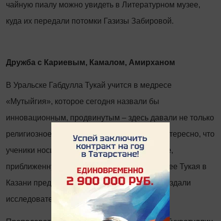
чайную пиалу можно увидеть в Литературном музее,
куда их передали потомки Газизы Забировой.
Дружба с Кариевым, Камалом, Амирханом
В Уральске Габдулла Тукай учится в медресе
«Мутыйгия», которое сегодня назвали бы
инновационным, продвинутым – здесь давали не только
религиозное образование, но и светское. Интересно, что
ученики носили форму джадитского медресе,
приближенную к европейскому стилю. В музее Тукая в
Казани представлена форма, которую воссоздали
исследователи.