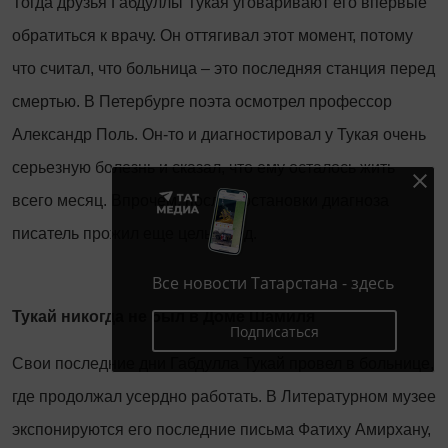
Тогда друзья Габдуллы Тукая уговаривают его впервые
обратиться к врачу. Он оттягивал этот момент, потому
что считал, что больница – это последняя станция перед
смертью. В Петербурге поэта осмотрел профессор
Александр Поль. Он-то и диагностировал у Тукая очень
серьезную болезнь и сказал, что ему осталось жить
всего месяц. Впрочем, после постановки диагноза
писатель прожил еще целый год.
Все новости Татарстана - здесь
Тукай никогда не был в Доме Шамиля
Подписаться
Свои последние дни Габдулла Тукай провел в больнице,
где продолжал усердно работать. В Литературном музее
экспонируются его последние письма Фатиху Амирхану,