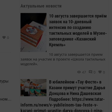
Актуальные новости
10 августа завершается приём
заявок на 10-дневный
интенсив по созданию
тактильных моделей в Музее-
0
заповеднике «Казанский
Кремль»
10 августа завершается прием
заявок на участие в проекте «Школа тактильных
моделей».
47
0
0
ктуры
В юбилейном «Тау Фесте» в
Казани примут участие Дарья
Донцова и Нина Дашевская
Подробнее: https://www.tatar-
нном
inform.ru/news/v-yubileinom-tau-feste-v-
а
kazani-primut-ucastie-darya-doncova-i-nina-
орода.