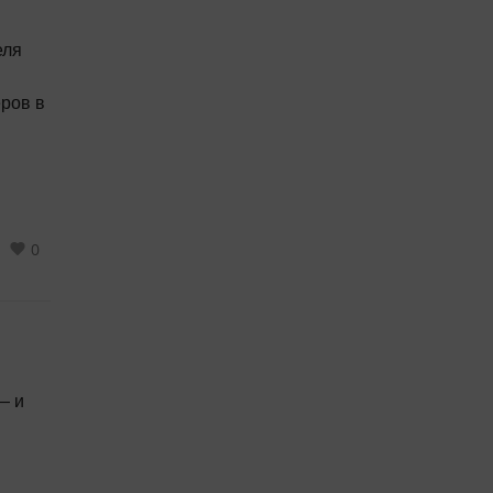
еля
ров в
рода,
месте
0
— и