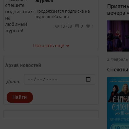
Приятны
Продолжается подписка на
вечера 
журнал «Казань»
13788
0
1
Показать ещё ➜
2 Февраль 
Архив новостей
Снежный
Дата:
Найти