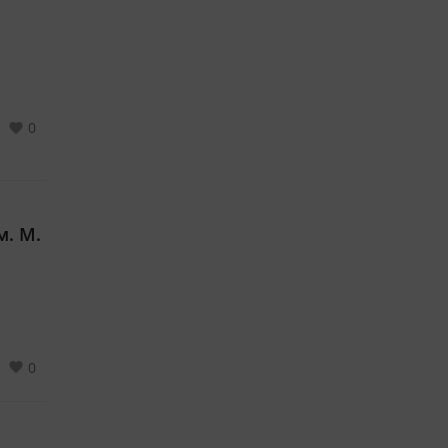
0
м. М.
0