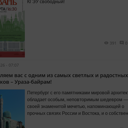
КГЭУ свободный!
391
0
26 - 07:07
ляем вас с одним из самых светлых и радостных
ков – Ураза-байрам!
Петербург с его памятниками мировой архите
обладает особым, неповторимым шедевром —
своей знаменитой мечетью, напоминающей о
прочных связях России и Востока, и о собстве
Востоке, о татарской общине, зародившейся н
берегах Невы с момента основания великого г