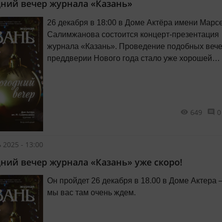
ний вечер журнала «Казань»
26 декабря в 18:00 в Доме Актёра имени Марс
Салимжанова состоится концерт-презентация
журнала «Казань». Проведение подобных вече
преддверии Нового года стало уже хорошей
традицией, полюбившейся жителям нашего го
которые приходят в этот уютный тёплый зал в
с друзьями и близкими.
649
0
 2025 - 13:00
ний вечер журнала «Казань» уже скоро!
Он пройдет 26 декабря в 18.00 в Доме Актера 
мы вас там очень ждем.