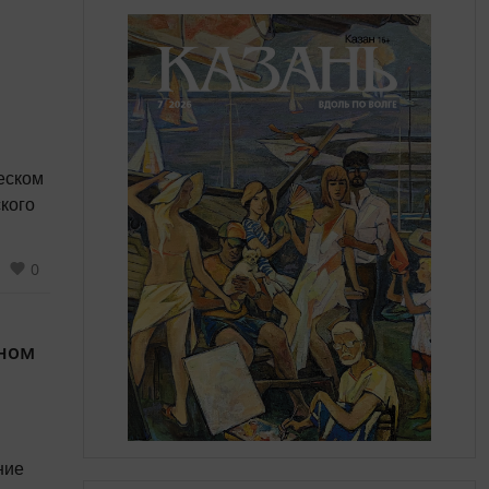
еском
кого
0
нном
ние