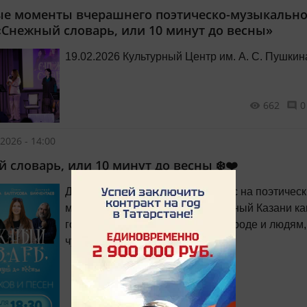
е моменты вчерашнего поэтическо-музыкально
«Снежный словарь, или 10 минут до весны»
19.02.2026 Культурный Центр им. А. С. Пушкин
662
0
2026 - 14:00
 словарь, или 10 минут до весны ❄️❤️
Дорогие друзья! Приглашаем Вас на поэтический и
музыкальный концерт, посвящённый Казани ка
городу и явлению в мире, её природе и людям,
чудесным музам и гению места.