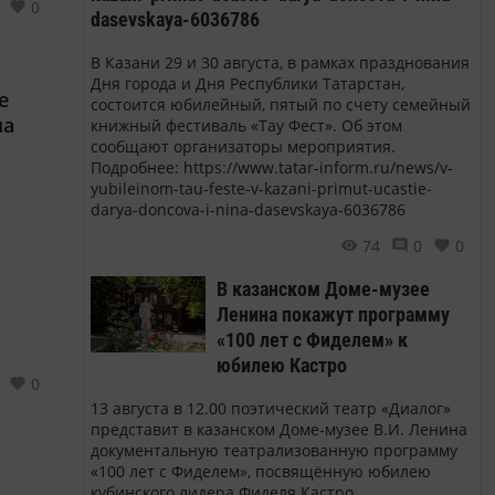
0
dasevskaya-6036786
ха
В Казани 29 и 30 августа, в рамках празднования
Дня города и Дня Республики Татарстан,
е
ыми с
состоится юбилейный, пятый по счету семейный
ма
книжный фестиваль «Тау Фест». Об этом
сообщают организаторы мероприятия.
о бы
Подробнее: https://www.tatar-inform.ru/news/v-
yubileinom-tau-feste-v-kazani-primut-ucastie-
darya-doncova-i-nina-dasevskaya-6036786
74
0
0
В казанском Доме-музее
Ленина покажут программу
«100 лет с Фиделем» к
юбилею Кастро
0
13 августа в 12.00 поэтический театр «Диалог»
представит в казанском Доме-музее В.И. Ленина
документальную театрализованную программу
«100 лет с Фиделем», посвящённую юбилею
кубинского лидера Фиделя Кастро.