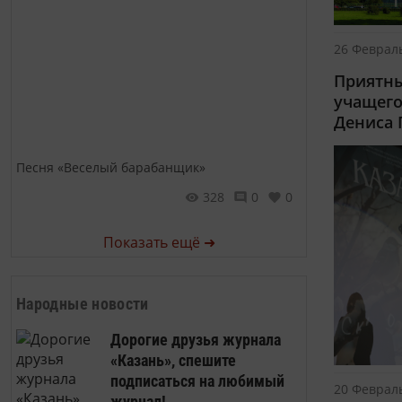
26 Февраль
Приятны
учащего
Дениса
Песня «Веселый барабанщик»
328
0
0
Показать ещё ➜
Народные новости
Дорогие друзья журнала
«Казань», спешите
подписаться на любимый
20 Февраль
журнал!