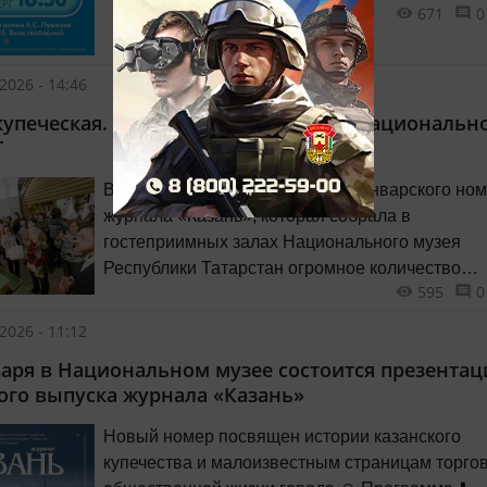
671
0
2026 - 14:46
купеческая. Презентация журнала в Национальн
Т
Вчера состоялась презентация январского но
журнала «Казань», которая собрала в
гостеприимных залах Национального музея
Республики Татарстан огромное количество
595
0
читателей журнала, любителей истории и жите
нашего города.
2026 - 11:12
варя в Национальном музее состоится презентац
ого выпуска журнала «Казань»
Новый номер посвящен истории казанского
купечества и малоизвестным страницам торго