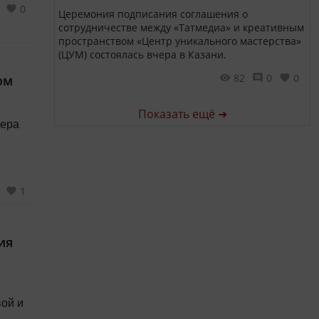
0
Церемония подписания соглашения о
сотрудничестве между «Татмедиа» и креативным
пространством «Центр уникального мастерства»
(ЦУМ) состоялась вчера в Казани.
82
0
0
ом
Показать ещё ➜
мера
1
лей
ия
вой и