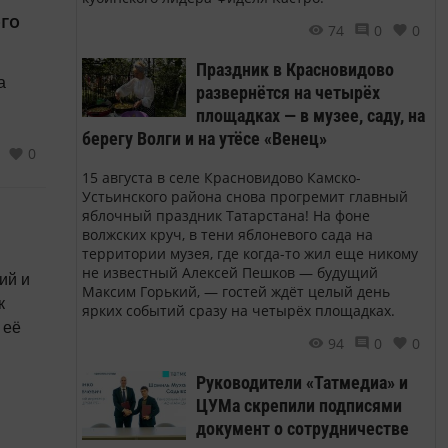
го
74
0
0
Праздник в Красновидово
а
развернётся на четырёх
площадках — в музее, саду, на
берегу Волги и на утёсе «Венец»
0
15 августа в селе Красновидово Камско-
Устьинского района снова прогремит главный
яблочный праздник Татарстана! На фоне
волжских круч, в тени яблоневого сада на
территории музея, где когда-то жил еще никому
не известный Алексей Пешков — будущий
Максим Горький, — гостей ждёт целый день
к
ярких событий сразу на четырёх площадках.
 её
94
0
0
Руководители «Татмедиа» и
ЦУМа скрепили подписями
документ о сотрудничестве