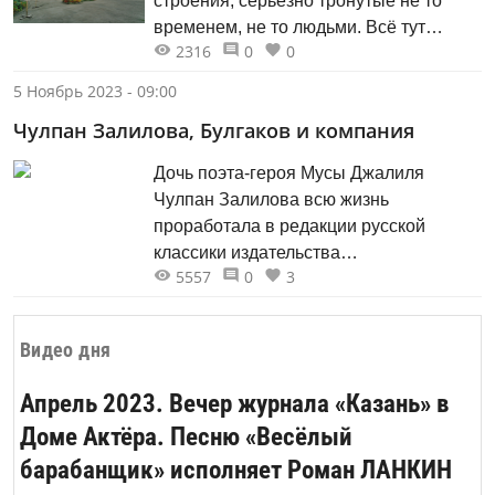
строения, серьёзно тронутые не то
временем, не то людьми. Всё тут
2316
0
0
разом.
5 Ноябрь 2023 - 09:00
Чулпан Залилова, Булгаков и компания
Дочь поэта-героя Мусы Джалиля
Чулпан Залилова всю жизнь
проработала в редакции русской
классики издательства
5557
0
3
«Художественная литература». Это
она и её коллеги составляли первые
собрания сочинений Толстого,
Видео дня
Булгакова, Пастернака — и эти книги,
несмотря на внушительные тиражи, тут
Апрель 2023. Вечер журнала «Казань» в
же становились библиографической
Доме Актёра. Песню «Весёлый
редкостью.
барабанщик» исполняет Роман ЛАНКИН