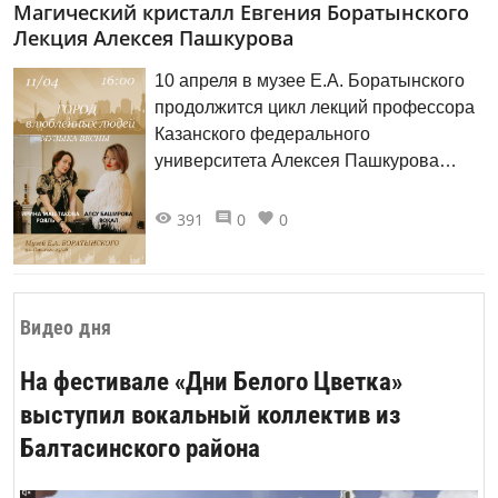
Магический кристалл Евгения Боратынского
Республику Хакасия. Центральное
Лекция Алексея Пашкурова
место занимают этюды, выполненные
осенью 2006 года в Стамбуле.
10 апреля в музее Е.А. Боратынского
продолжится цикл лекций профессора
Казанского федерального
университета Алексея Пашкурова
«»Только дружба предлагает мне
бессмертия венок»: приглашение в
391
0
0
поэзию пушкинской поры».
Видео дня
На фестивале «Дни Белого Цветка»
выступил вокальный коллектив из
Балтасинского района