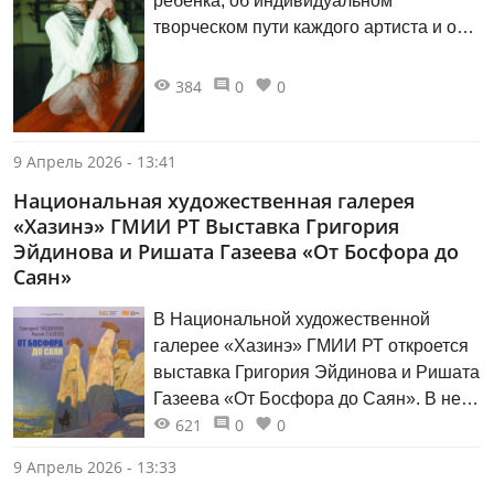
ребёнка, об индивидуальном
творческом пути каждого артиста и о
многообразии видов танца нам
рассказала заслуженный работник
384
0
0
культуры Республики Татарстан,
ведущий преподаватель, заведующая
отделением народного танца
9 Апрель 2026 - 13:41
Казанского хореографического
Национальная художественная галерея
училища Вера Михайловна
«Хазинэ» ГМИИ РТ Выставка Григория
ЗАКАМСКАЯ.
Эйдинова и Ришата Газеева «От Босфора до
Саян»
В Национальной художественной
галерее «Хазинэ» ГМИИ РТ откроется
выставка Григория Эйдинова и Ришата
Газеева «От Босфора до Саян». В нее
621
0
0
вошли произведения художников,
созданные во время их творческих
9 Апрель 2026 - 13:33
командировок в Турецкую Республику и