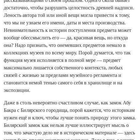
рассказывающими о своём прошлом. Одного скола бывает
достаточно, чтобы разрушить целостность древней надписи.
Леность автора той или иной вещи могла привести к тому,
что мы не узнаем его имени, даты и места производства.
Невнимательность к истории поступления предмета может
вообще обессмыслить его — да, красивая вещь, но откуда
она? Надо признать, что онемевших предметов немало в
коллекциях музеев по всему миру. Порой думается, что так
функция музея исполняется в полной мере — предмет
максимально лишается собственного контекста, любых
связей с жизнью за пределами музейного регламента и
становится немой тенью самого себя в хранилище и на
экспозиции.
Даже в столь невероятно счастливом случае, как замок Абу
Бакра с Билярского городища, порой кажется, что историкам
нужен ещё и ключ, чтобы лучше понять природу этого замка.
Билярский замок как нельзя лучше иллюстрирует мысль о
том, что зачастую дело не в историческом материале — здесь