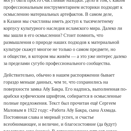
могут быть просто счастливые находки. Дело в том, с каким
профессиональным инструментарием историки подходят к
осмыслению материальных артефактов. В самом деле,
в Казани мы счастливы иметь доступ к тысячелетнему
корпусу культурного наследия исламского мира. Далеко ли
мы зашли в его осмыслении? Стоит помнить, что
размышления о природе наших подходов к материальной
культуре скажут многое не только о самом предмете, но
и обществе, в котором мы живём — а это уже интерес далеко
за пределами сугубо профессионального сообщества.
Действительно, обычно в нашем распоряжении бывает
гораздо меньше данных, чем те, что сохранились на
поверхности замка Абу Бакра. Его надпись, выполненная по-
арабски куфическим шрифтом, собирается в осмысленные
полные предложения. Текст был прочитан ещё Сергеем
Маловым в 1922 году: «Работа Абу Бакра, сына Ахмада.
Постоянная слава и мирный успех, и счастье
всеобнимающее, и величие, и благосостояние (да будут)