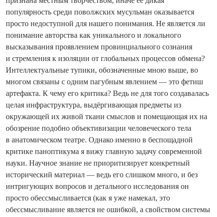
признана местным творчеством, иначе её дикая
популярность среди поволжских мусульман оказывается
просто недоступной для нашего понимания. Не является ли
понимание авторства как уникального и локального
высказывания проявлением провинциального сознания
и стремления к изоляции от глобальных процессов обмена?
Интеллектуальные тупики, обозначенные мною выше, во
многом связаны с одним пагубным явлением — это фетиш
артефакта. К чему его критика? Ведь не для того создавалась
целая инфраструктура, выдёргивающая предметы из
окружающей их живой ткани смыслов и помещающая их на
обозрение подобно объективизации человеческого тела
в анатомическом театре. Однако именно в беспощадной
критике паноптикума я вижу главную задачу современной
науки. Научное знание не приоритизирует конкретный
исторический материал — ведь его слишком много, и без
интригующих вопросов и детального исследования он
просто обессмысливается (как я уже намекал, это
обессмысливание является не ошибкой, а свойством системы