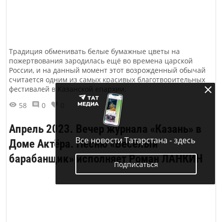
Традиция обменивать белые бумажные цветы на
пожертвования зародилась ещё во времена царской
России, и на данный момент этот возрожденный обычай
считается одним из самых красивых благотворительных
фестивалей в Казанской епархии.
58
0
0
Апрель 2023. Вечер журнала «Казань» в
Все новости Татарстана - здесь
Доме Актёра. Песню «Весёлый
барабанщик» исполняет Роман ЛАНКИН
Подписаться