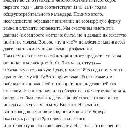
владетелю сего (замка). В ле­тоисчисление пятьсот сорок
первого года». Дата соответствует 1146–1147 годам
общеупотребительного календаря. Помимо этого,
исследователи обращают внимание на зооморфную форму
замка и элементы орнамента. Мы счастливы иметь эти
данные (их запросто могло не быть), но и дальше их зачастую
пойти не можем. Вопрос «ну и что?» неизбежно надвигается
даже над такими уникальными артефактами.
Нам немного известно об истории этого предмета: сначала
он попал в коллекцию А. Ф. Лихачёва, оттуда —
в Казанскую городскую Думу, и уже с 1895 года поступил на
хранение в музей. Всё это время замок был предметом
наблюдения и властной интерпретации, наделявшей его
смыслом. Его выставляли на обозрение в качестве экспоната,
он должен был служить делу европейского антикварного
интереса к мусульманскому Востоку. На счастье
востоковедов и чиновников, поля Болгара и Биляра
оказались распростёрты для физического
и интеллектуального ­овладевания. Началось это освоение