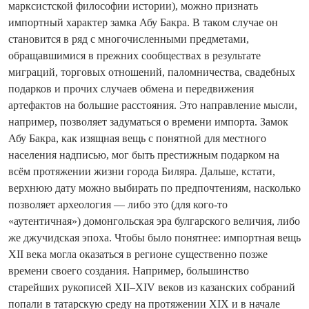
марксистской философии истории), можно признать
импортный характер замка Абу Бакра. В таком случае он
становится в ряд с многочи­сленными предметами,
обращавшимися в прежних сообществах в результате
миграций, торговых отношений, паломничества, свадебных
подарков и прочих случаев обмена и передвижения
артефактов на большие расстояния. Это направление мысли,
например, позволяет задуматься о времени импорта. Замок
Абу Бакра, как изящная вещь с понятной для местного
населения надписью, мог быть престижным подарком на
всём протяжении жизни города Биляра. Дальше, кстати,
верхнюю дату можно выбирать по предпочтениям, насколько
позволяет археология — либо это (для кого‑то
«аутентичная») домонгольская эра булгарского величия, либо
же джучидская эпоха. Чтобы было понятнее: импортная вещь
XII века могла оказаться в регионе существенно позже
времени своего со­здания. Например, большинство
старейших рукописей XII–XIV веков из казанских собраний
попали в татарскую среду на протяжении XIX и в начале