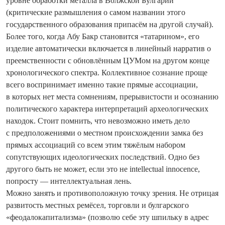
уровне обработки металла в Волжской Булгарии
(критические размышления о самом названии этого
государственного образования припасём на другой случай).
Более того, когда Абу Бакр становится «татарином», его
изделие автоматически включается в линейный нарратив о
преемственности с обновлённым ЦУМом на другом конце
хронологического спектра. Коллективное сознание проще
всего воспринимает именно такие прямые ассоциации,
в которых нет места сомнениям, прерывистости и осознанию
политического характера интерпретаций археологических
находок. Стоит помнить, что невозможно иметь дело
с предположениями о местном происхождении замка без
прямых ассоциаций со всем этим тяжёлым набором
сопутствующих идеологических последствий. Одно без
другого быть не может, если это не intellectual innocence,
попросту — интеллектуальная лень.
Можно занять и противоположную точку зрения. Не отрицая
развитость местных ремёсел, торговли и булгарского
«феодалокапитализма» (позволю себе эту шпильку в адрес