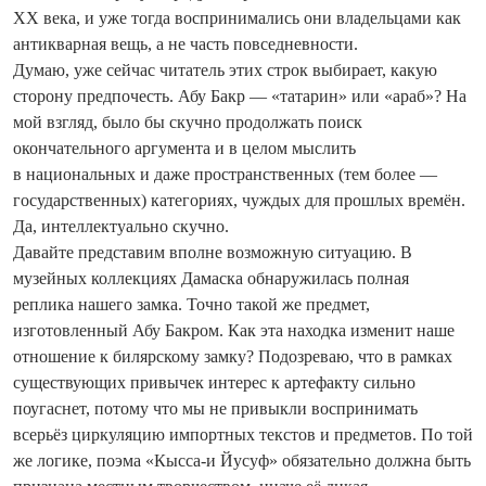
XX века, и уже тогда воспринимались они владельцами как
антикварная вещь, а не часть повседневности.
Думаю, уже сейчас читатель этих строк выбирает, какую
сторону предпочесть. Абу Бакр — «татарин» или «араб»? На
мой взгляд, было бы скучно продолжать поиск
окончательного аргумента и в целом мыслить
в национальных и даже пространственных (тем более —
государственных) категориях, чуждых для прошлых времён.
Да, интеллектуально скучно.
Давайте представим вполне возможную ситуацию. В
музейных коллекциях Дамаска обнаружилась полная
реплика нашего замка. Точно такой же предмет,
изготовленный Абу Бакром. Как эта находка изменит наше
отношение к билярскому замку? Подозреваю, что в рамках
существующих привычек интерес к артефакту сильно
поугаснет, потому что мы не привыкли воспринимать
всерьёз циркуляцию импортных текстов и предметов. По той
же логике, поэма «Кысса-и Йусуф» обязательно должна быть