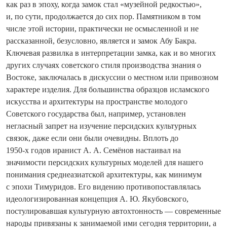
как раз в эпоху, когда замок стал «музейной редкостью»,
и, по сути, продолжается до сих пор. Памятником в том
числе этой истории, практически не осмысленной и не
рассказанной, безусловно, является и замок Абу Бакра.
Ключевая развилка в интерпретации замка, как и во многих
других случаях советского стиля производства знания о
Востоке, заключалась в дискуссии о местном или привозном
характере изделия. Для большинства образцов исламского
искусства и архитектуры на пространстве молодого
Советского государства был, например, установлен
негласный запрет на изучение персидских культурных
связок, даже если они были очевидны. Вплоть до
1950‑х годов иранист А. А. Семёнов настаивал на
значимости персидских культурных моделей для нашего
понимания среднеазиатской архитектуры, как минимум
с эпохи Тимуридов. Его видению противопоставлялась
идеологизированная концепция А. Ю. Якубовского,
постулировавшая культурную автохтонность — современные
народы привязаны к занимаемой ими сегодня территории, а