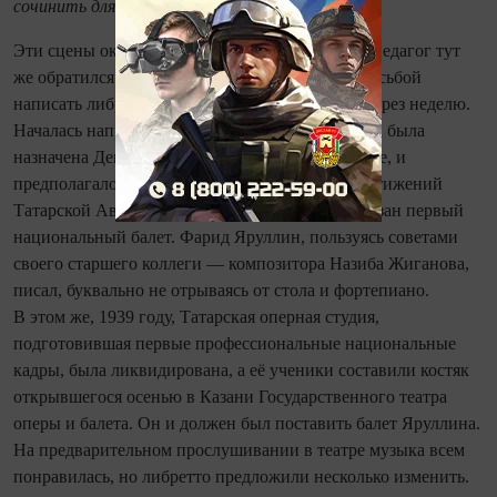
сочинить для пробы первые сцены.
Эти сцены оказались настолько удачными, что педагог тут
же обратился к драматургу Ахмету Файзи с просьбой
написать либретто. Либретто было закончено через неделю.
Началась напряжённая работа: на лето 1941 года была
назначена Декада татарского искусства в Москве, и
предполагалось, что на ней, в числе других достижений
Татарской Автономной Республики, будет показан первый
национальный балет. Фарид Яруллин, пользуясь советами
своего старшего коллеги — композитора Назиба Жиганова,
писал, буквально не отрываясь от стола и фортепиано.
В этом же, 1939 году, Татарская оперная студия,
подготовившая первые профессиональные национальные
кадры, была ликвидирована, а её ученики составили костяк
открывшегося осенью в Казани Государственного театра
оперы и балета. Он и должен был поставить балет Яруллина.
На предварительном прослушивании в театре музыка всем
понравилась, но либретто предложили несколько изменить.