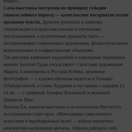
вещах».
Сама выставка построена по принципу губадии
(многослойного пирога) — комплексное восприятие всеми
органами чувств.
Древние рукописи и альбомы
сопровождаются аудио-рассказами и световыми
инсталляциями, а аутентичные предметы быта —
интервенциями современных художников, флористическими
композициями и ольфакторными объектами.
Так рисунки каменных надгробий и ювелирные украшения
времён Золотой Орды соседствуют с холстами художников
Марата Алиакберова и Рустама Кубика, архивные
фотографии — с художественным видео-эссе Гульшат
Губайдуллиной, а сумка Хурджин и пуговицы с нарядов 13-
14 вв. — с графикой Зульфии Илькаевой и мозаикой
Джамили Шах.
Полина Ёж, куратор выставки и со-основатель Института
исследования стрит-арта:
«Интеграция современного
искусства в традиционный музей — задача трепетно
важная для настоящего времени. Образы райского сада