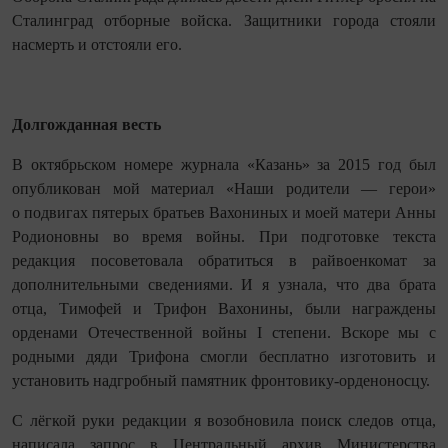
Сталинград отборные войска. Защитники города стояли
насмерть и отстояли его.
Долгожданная весть
В октябрьском номере журнала «Казань» за 2015 год был
опубликован мой материал «Наши родители — герои»
о подвигах пятерых братьев Вахониных и моей матери Анны
Родионовны во время войны. При подготовке текста
редакция посоветовала обратиться в райвоенкомат за
дополнительными сведениями. И я узнала, что два брата
отца, Тимофей и Трифон Вахонины, были награждены
орденами Отечественной войны I степени. Вскоре мы с
родными дяди Трифона смогли бесплатно изготовить и
установить надгробный памятник фронтовику-орденоносцу.
С лёгкой руки редакции я возобновила поиск следов отца,
написала запрос в Центральный архив Министерства