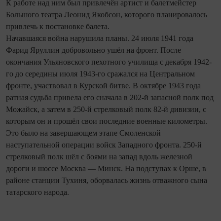
К работе над ним был привлечён артист и балетмейстер
Большого театра Леонид Якобсон, которого планировалось
привлечь к постановке балета.
Начавшаяся война нарушила планы. 24 июля 1941 года
Фарид Яруллин добровольно ушёл на фронт. После
окончания Ульяновского пехотного училища с декабря 1942-
го до середины июля 1943-го сражался на Центральном
фронте, участвовал в Курской битве. В октябре 1943 года
ратная судьба привела его сначала в 202-й запасной полк под
Можайск, а затем в 250-й стрелковый полк 82-й дивизии, с
которым он и прошёл свои последние военные километры.
Это было на завершающем этапе Смоленской
наступательной операции войск Западного фронта. 250-й
стрелковый полк шёл с боями на запад вдоль железной
дороги и шоссе Москва — Минск. На подступах к Орше, в
районе станции Тухиня, оборвалась жизнь отважного сына
татарского народа.