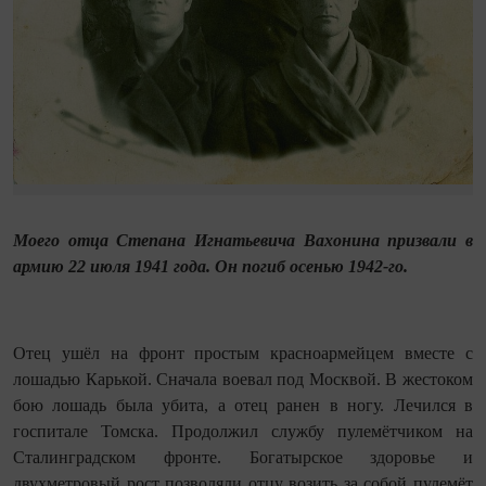
Моего отца Степана Игнатьевича Вахонина призвали в
армию 22 июля 1941 года. Он погиб осенью 1942-го.
Отец ушёл на фронт простым красноармейцем вместе с
лошадью Карькой. Сначала воевал под Москвой. В жестоком
бою лошадь была убита, а отец ранен в ногу. Лечился в
госпитале Томска. Продолжил службу пулемётчиком на
Сталинградском фронте. Богатырское здоровье и
двухметровый рост позволяли отцу возить за собой пулемёт