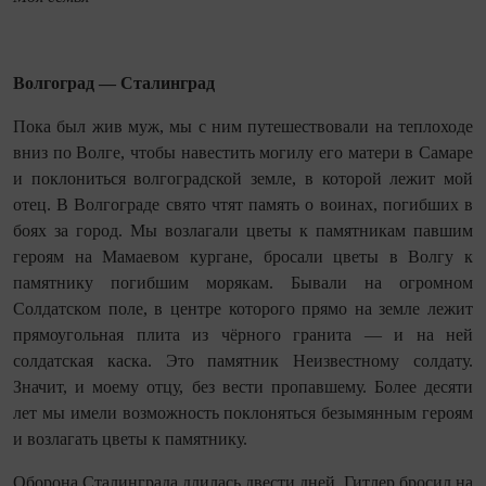
Волгоград — Сталинград
Пока был жив муж, мы с ним путешествовали на теплоходе
вниз по Волге, чтобы навестить могилу его матери в Самаре
и поклониться волгоградской земле, в которой лежит мой
отец. В Волгограде свято чтят память о воинах, погибших в
боях за город. Мы возлагали цветы к памятникам павшим
героям на Мамаевом кургане, бросали цветы в Волгу к
памятнику погибшим морякам. Бывали на огромном
Солдатском поле, в центре которого прямо на земле лежит
прямоугольная плита из чёрного гранита — и на ней
солдатская каска. Это памятник Неизвестному солдату.
Значит, и моему отцу, без вести пропавшему. Более десяти
лет мы имели возможность поклоняться безымянным героям
и возлагать цветы к памятнику.
Оборона Сталинграда длилась двести дней. Гитлер бросил на