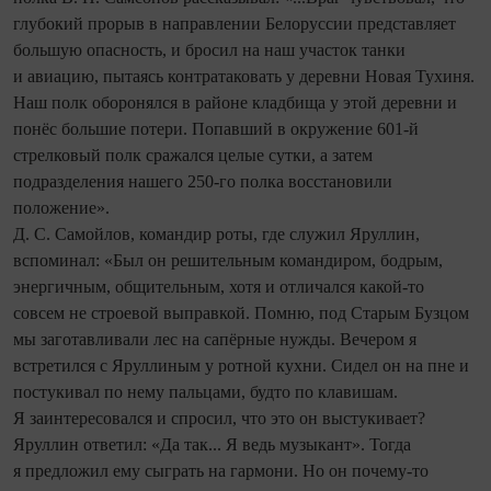
глубокий прорыв в направлении Белоруссии представляет
большую опасность, и бросил на наш участок танки
и авиацию, пытаясь контратаковать у деревни Новая Тухиня.
Наш полк оборонялся в районе кладбища у этой деревни и
понёс большие потери. Попавший в окружение 601-й
стрелковый полк сражался целые сутки, а затем
подразделения нашего 250-го полка восстановили
положение».
Д. С. Самойлов, командир роты, где служил Яруллин,
вспоминал: «Был он решительным командиром, бодрым,
энергичным, общительным, хотя и отличался какой‑то
совсем не строевой выправкой. Помню, под Старым Бузцом
мы заготавливали лес на сапёрные нужды. Вечером я
встретился с Яруллиным у ротной кухни. Сидел он на пне и
постукивал по нему пальцами, будто по клавишам.
Я заинтересовался и спросил, что это он выстукивает?
Яруллин ответил: «Да так... Я ведь музыкант». Тогда
я предложил ему сыграть на гармони. Но он почему-то