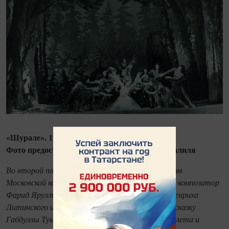
«Шурале». 1945.
Фото предоставлено ТГАТОиБ им. Мусы Джалиля
Во второй половине 1939 года, будучи студентом
Московской консерватории, молодой татарский композитор
Фарид Яруллин получил от своего профессора Генриха
Литинского интересное задание: использовать сказку
Габдуллы Тукая «Шурале» в качестве основы балета и