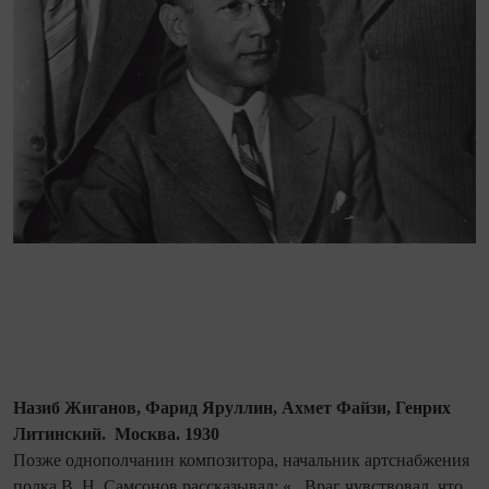
Назиб Жиганов, Фарид Яруллин, Ахмет Файзи, Генрих
Литинский. Москва. 1930
Позже однополчанин композитора, начальник артснабжения
полка В. Н. Самсонов рассказывал: «...Враг чувствовал, что