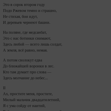
Это в сорок втором году
Подо Ржевом темно и страшно,
Не стихая, бои идут,
И деревьев чернеют башни.
На поляне, где медсанбат,
Это с нас ботинки снимают,
Здесь любой — всего лишь солдат,
А земля, всё равно, немая.
А потом сволокут едва
До ближайшей воронки в лес.
Кто там думает про слова —
Здесь молчание до небес...
II
Ах, простите меня, простите,
Милый мальчик двадцатилетний,
Я с ума сойду от наитий,