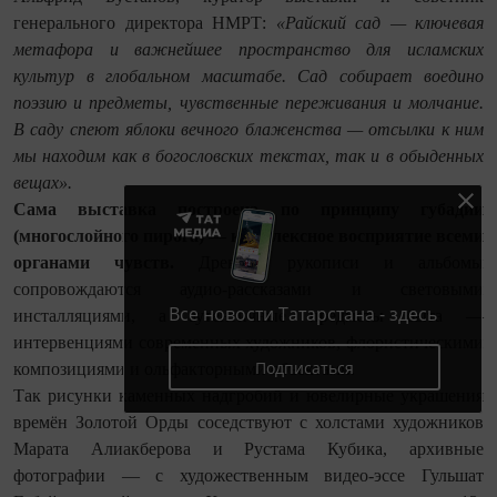
генерального директора НМРТ:
«Райский сад — ключевая
метафора и важнейшее пространство для исламских
культур в глобальном масштабе. Сад собирает воедино
поэзию и предметы, чувственные переживания и молчание.
В саду спеют яблоки вечного блаженства — отсылки к ним
мы находим как в богословских текстах, так и в обыденных
вещах».
Сама выставка построена по принципу губадии
(многослойного пирога) — комплексное восприятие всеми
органами чувств.
Древние рукописи и альбомы
сопровождаются аудио-рассказами и световыми
Все новости Татарстана - здесь
инсталляциями, а аутентичные предметы быта —
интервенциями современных художников, флористическими
Подписаться
композициями и ольфакторными объектами.
Так рисунки каменных надгробий и ювелирные украшения
времён Золотой Орды соседствуют с холстами художников
Марата Алиакберова и Рустама Кубика, архивные
фотографии — с художественным видео-эссе Гульшат