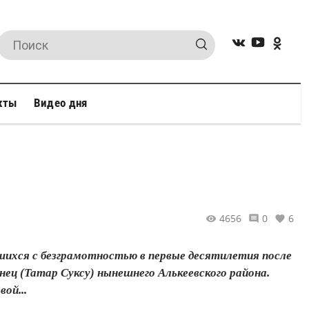
кты
Видео дня
4656
0
6
шихся с безграмотностью в первые десятилетия после
нец (Татар Суксу) нынешнего Алькеевского района.
ой...