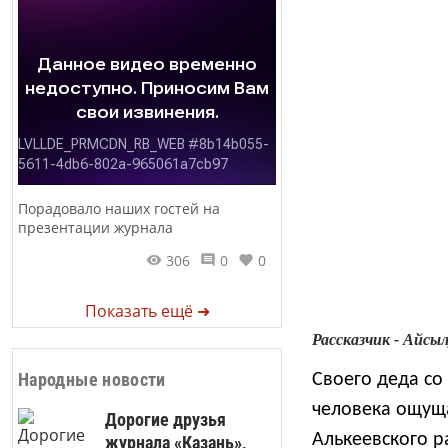
Порадовало наших гостей на
презентации журнала
306
0
0
Показать ещё ➜
Рассказчик - Айс
Народные новости
Своего деда со
человека ощуща
Дорогие друзья
Алькеевского р
журнала «Казань»,