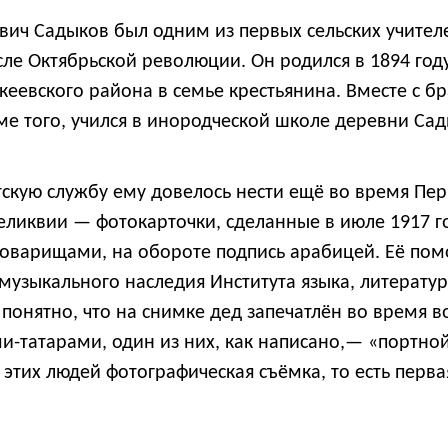
ич Садыков был одним из первых сельских учител
сле Октябрьской революции. Он родился в 1894 году
еевского района в семье крестьянина. Вместе с б
ме того, учился в инородческой школе деревни Сад
скую службу ему довелось нести ещё во время Пер
ликвии — фотокарточки, сделанные в июле 1917 год
товарищами, на обороте подпись арабицей. Её по
музыкального наследия Института языка, литератур
 понятно, что на снимке дед запечатлён во время 
-татарами, один из них, как написано,— «портной-
 этих людей фотографическая съёмка, то есть перв