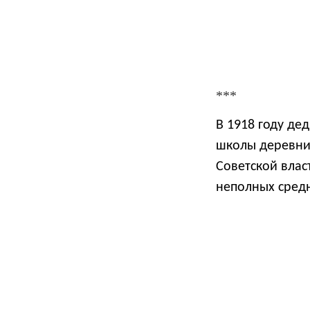
***
В 1918 году де
школы деревни 
Советской влас
неполных средн