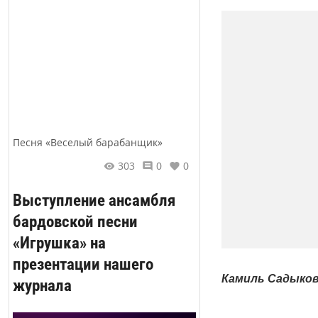
Песня «Веселый барабанщик»
303
0
0
Выступление ансамбля
бардовской песни
«Игрушка» на
презентации нашего
Камиль Садыко
журнала