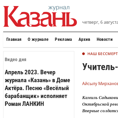
четверг, 6 августа
Главная
О журнале
Реклама
Архив
Новости
НАШ БЕССМЕР
Видео дня
Учитель
Апрель 2023. Вечер
журнала «Казань» в Доме
Айсылу Мирханов
Актёра. Песню «Весёлый
барабанщик» исполняет
Камиль Садыкович
Роман ЛАНКИН
Октябрьской рево
Впервые солдатск