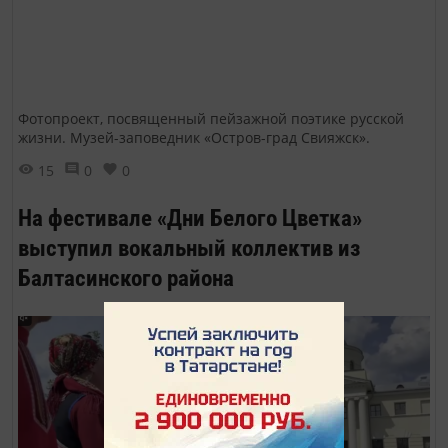
Фотопроект, посвященный пейзажной поэтике русской
жизни. Музей-заповедник «Остров-град Свияжск».
15
0
0
На фестивале «Дни Белого Цветка»
выступил вокальный коллектив из
Балтасинского района