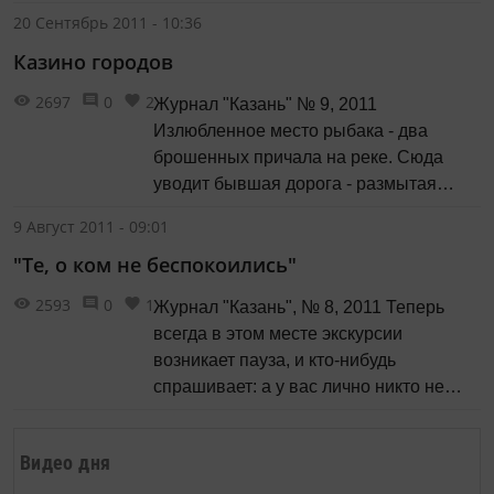
«Татмедиа» в прошлом году и задачам
20 Сентябрь 2011 - 10:36
на нынешний год руководитель
Казино городов
Агентства Айдар Салимгараев.
2697
0
2
Журнал "Казань" № 9, 2011
Излюбленное место рыбака - два
брошенных причала на реке. Сюда
уводит бывшая дорога - размытая
волнами кое-где, свидетельница
9 Август 2011 - 09:01
ягодных угодий, на месте дна, кладбищ
"Те, о ком не беспокоились"
и деревень, и конных почтальонов на
грунтовках. Теперь весной тут ловятся
2593
0
1
Журнал "Казань", № 8, 2011 Теперь
лещи. Д. Русин Как и чем мы
всегда в этом месте экскурсии
заполняем пространство нашего...
возникает пауза, и кто-нибудь
спрашивает: а у вас лично никто не
пострадал там? Как бы вам объяснить.
У меня там пострадали все. *** - Мама,
Видео дня
спросила дочь, - а куда попадают дети
после смерти? - В рай, - отвечаю,...