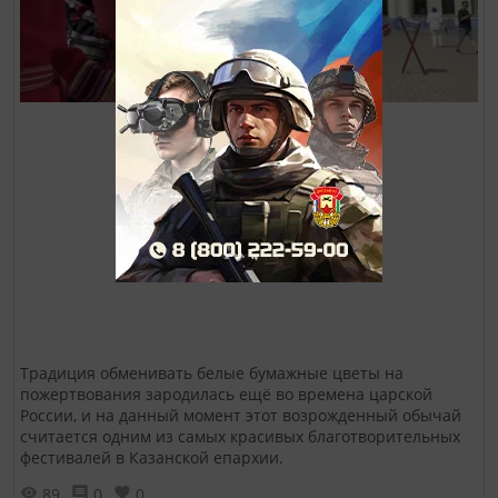
Традиция обменивать белые бумажные цветы на
пожертвования зародилась ещё во времена царской
России, и на данный момент этот возрожденный обычай
считается одним из самых красивых благотворительных
фестивалей в Казанской епархии.
89
0
0