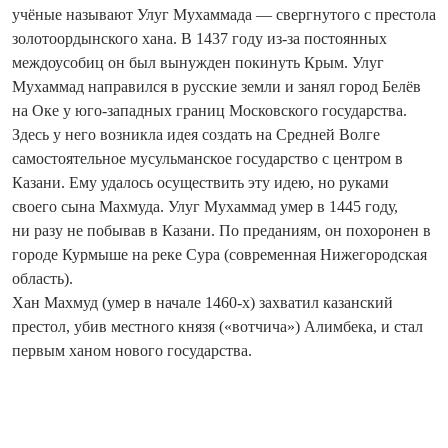
учёные называют Улуг Мухаммада — сверг­нутого с престола
золотоордынского хана. В 1437 году из-за постоянных
междоусобиц он был вынужден покинуть Крым. Улуг
Мухаммад направился в русские земли и занял город Белёв
на Оке у юго-западных границ Московского государства.
Здесь у него возникла идея создать на Средней Волге
самостоятельное мусульманское государство с центром в
Казани. Ему удалось осуществить эту идею, но руками
своего сына Махмуда. Улуг Мухаммад умер в 1445 году,
ни разу не побывав в Казани. По преданиям, он похоронен в
городе Курмыше на реке Сура (современная Нижегородская
область).
Хан Махмуд (умер в начале 1460-х) захватил казанский
престол, убив местного князя («вотчича») Алимбека, и стал
первым ханом нового государства.