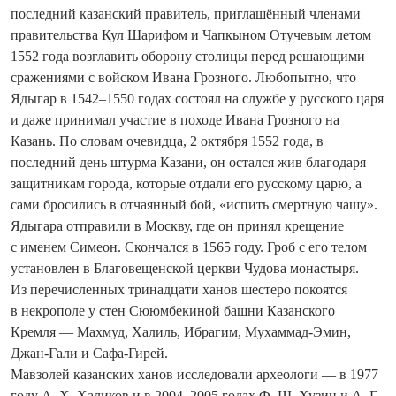
последний казанский правитель, приглашённый членами
правительства Кул Шарифом и Чапкыном Отучевым летом
1552 года возглавить оборону столицы перед решающими
сражениями с вой­ском Ивана Грозного. Любопытно, что
Ядыгар в 1542–1550 годах состоял на службе у русского царя
и даже принимал участие в походе Ивана Грозного на
Казань. По словам очевидца, 2 октября 1552 года, в
последний день штурма Казани, он остался жив благодаря
защитникам города, которые отдали его русскому царю, а
сами бросились в отчаянный бой, «испить смертную чашу».
Ядыгара отправили в Москву, где он принял крещение
с именем Симеон. Скончался в 1565 году. Гроб с его телом
установлен в Благовещенской церкви Чудова монастыря.
Из перечисленных трина­дцати ханов шестеро покоятся
в некрополе у стен Сююмбекиной башни Казанского
Кремля — Махмуд, Халиль, Ибрагим, Мухаммад-Эмин,
Джан-Гали и Сафа-Гирей.
Мавзолей казанских ханов исследовали археологи — в 1977
году А. Х. Халиков и в 2004–2005 годах Ф. Ш. Хузин и А. Г.