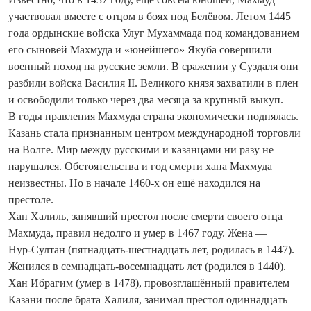
участвовал вместе с отцом в боях под Белёвом. Летом 1445
года ордынские войска Улуг Мухаммада под командованием
его сыновей Махмуда и «юнейшего» Якуба совершили
военный поход на русские земли. В сражении у Суздаля они
разбили войска Василия II. Великого князя захватили в плен
и освободили только через два месяца за крупный выкуп.
В годы правления Махмуда страна экономически поднялась.
Казань стала признанным центром международной торговли
на Волге. Мир между русскими и казанцами ни разу не
нарушался. Обстоятельства и год смерти хана Махмуда
неизвестны. Но в начале 1460-х он ещё находился на
престоле.
Хан Халиль, занявший престол после смерти своего отца
Махмуда, правил недолго и умер в 1467 году. Жена —
Нур‑Султан (пятнадцать-шестнадцать лет, родилась в 1447).
Женился в семнадцать-восемнадцать лет (родился в 1440).
Хан Ибрагим (умер в 1478), провозглашённый правителем
Казани после брата Халиля, занимал престол одиннадцать