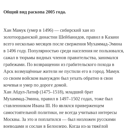
Общий вид раскопа 2005 года.
Хан Мамук (умер в 1496) — сибирский хан из
золотоордынской династии Шейбанидов, правил в Казани
всего несколько месяцев после свержения Мухаммад-Эмина
в 1496 году. Популярностью среди населения не пользовался,
сажал в тюрьмы видных членов правительства, занимался
грабежами. По возвращении из грабительского похода в
Арск возмущённые жители не пустили его в город. Мамук
со своим войском вынужден был уехать обратно в свои
кочевья и умер по дороге домой.
Хан Абдул-Латиф (1475–1518), младший брат
Мухаммад‑Эмина, правил в 1497–1502 годах, тоже был
ставленником Ивана III. Но являлся приверженцем
самостоятельной политики, не все­гда учитывал интересы
Москвы. За это и поплатился — был низложен русскими
воеводами и сослан в Белоозеро. Когда из-за тяжёлой