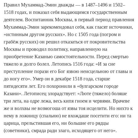
Правил Мухаммад-Эмин дважды — в 1487–1496 и 1502–
1518 годах, и показал себя выдающимся государственным
деятелем. Воспитанник Москвы, в первый период правления
Мухаммад-Эмин зарекомендовал себя, как гласят источники,
«истинным другом русских». Но с 1505 года (погром и
грабёж русских) он решил отказаться от покровительства
Москвы и проводил политику, направленную на
приобретение Казанью самостоятельности. Перед смертью
тяжело и долго болел. Летопись 1516 года: «И за сие
преступление порази его Бог язвою неисцельною от главы и
до ногу его». Умер он в декабре 1518 года, старше
пятидесяти лет. Его похоронили в «булгарском городе
Казани». Летописец злорадствует: «Люте (тяжело) боляше
три лета, на одре лежа, весь кипя гноем и червями. Врачеве
же и волхвы не возмогоша от язвы тоя исцелити. Но нихто к
нему в ложницу (спальню) не вхождаше посетити его: ни та
царица, прельстившая его, ни большие его рядцы
(советники), смрада ради злаго, исходящего от него».