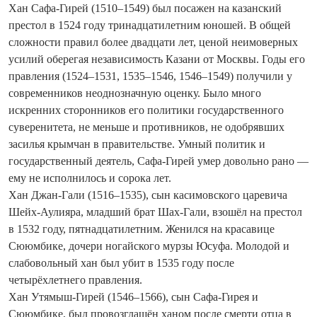
Хан Сафа-Гирей (1510–1549) был посажен на казанский
престол в 1524 году тринадцатилетним юношей. В общей
сложности правил более двадцати лет, ценой неимоверных
усилий оберегая независимость Казани от Москвы. Годы его
правления (1524–1531, 1535–1546, 1546–1549) получили у
современников неоднозначную оценку. Было много
искренних сторонников его политики государственного
суверенитета, не меньше и противников, не одобрявших
засилья крымчан в правительстве. Умный политик и
государственный деятель, Сафа-Гирей умер довольно рано —
ему не исполнилось и сорока лет.
Хан Джан-Гали (1516–1535), сын касимовского царевича
Шейх‑Аулияра, младший брат Шах-Гали, взошёл на престол
в 1532 году, пятнадцатилетним. Женился на красавице
Сююмбике, дочери ногайского мурзы Юсуфа. Молодой и
слабовольный хан был убит в 1535 году после
четырёхлетнего правления.
Хан Утямыш-Гирей (1546–1566), сын Сафа-Гирея и
Сююмбике, был провозглашён ханом после смерти отца в