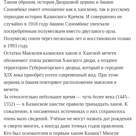
Таким образом, история Дворцовой церкви и башни
Сююмбике имеет отношение как к ханскому, так и русскому
периодам истории Казанского Кремля. И совершенно не
случайно в 1918 году башню Сююмбике увенчали
посеребрённым полумесяцем вместо двуглавого орла.
Полумесяц сняли через несколько лет и восстановили только
в 1993 году.
Остатки Мавзолея казанских ханов и Ханской мечети
обозначают этапы развития Ханского двора, а позднее
территории Губернаторского дворца, который в середине
XIX века приобрёл почти современный вид. При этом
церковь и башня повторяют расположение мавзолея и
мечети.
За относительно небольшое время — чуть более века (1445–
1552) — в Казанском ханстве правили тринадцать ханов. К
сожалению, в письменных источниках о них сохранилось
очень мало сведений. Учёные не могут назвать дат рождения
и смерти многих, а иногда даже точных годов правления.
Кто был основателем и первым ханом Казани? Многие