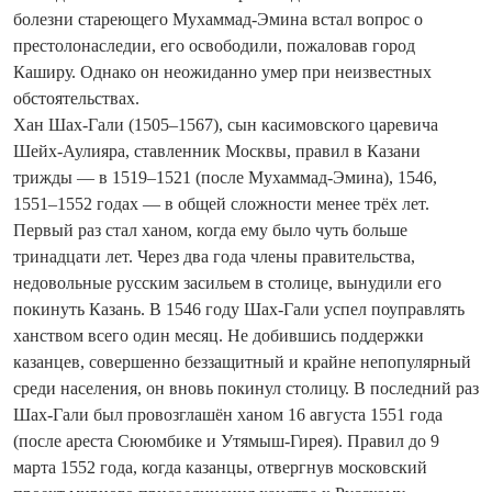
болезни стареющего Мухаммад‑Эмина встал вопрос о
престолонаследии, его освободили, пожаловав город
Каширу. Однако он неожиданно умер при неизвестных
обстоятельствах.
Хан Шах-Гали (1505–1567), сын касимовского царевича
Шейх‑Аулияра, ставленник Москвы, правил в Казани
трижды — в 1519–1521 (после Мухаммад‑Эмина), 1546,
1551–1552 годах — в общей сложности менее трёх лет.
Первый раз стал ханом, когда ему было чуть больше
тринадцати лет. Через два года члены правительства,
недовольные русским засильем в столице, вынудили его
покинуть Казань. В 1546 году Шах‑Гали успел поуправлять
ханством всего один месяц. Не добившись поддержки
казанцев, совершенно беззащитный и крайне непопулярный
среди населения, он вновь покинул столицу. В последний раз
Шах-Гали был провозглашён ханом 16 августа 1551 года
(после ареста Сююмбике и Утямыш-Гирея). Правил до 9
марта 1552 года, когда казанцы, отвергнув московский