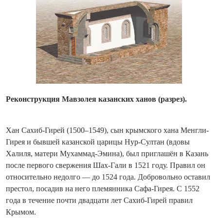
Реконструкция Мавзолея казанских ханов (разрез).
Хан Сахиб-Гирей (1500–1549), сын крымского хана Менгли-
Гирея и бывшей казанской царицы Нур-Султан (вдовы
Халиля, матери Мухаммад-Эмина), был приглашён в Казань
после первого свержения Шах-Гали в 1521 году. Правил он
относительно недолго — до 1524 года. Добровольно оставил
престол, посадив на него племянника Сафа-Гирея. С 1552
года в течение почти двадцати лет Сахиб-Гирей правил
Крымом.