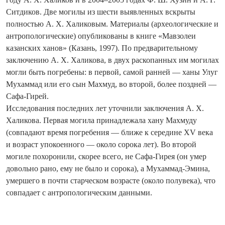
Ситдиков. Две могилы из шести выявленных вскрыты
полностью А. Х. Халиковым. Материалы (археологические и
антропологические) опубликованы в книге «Мавзолеи
казанских ханов» (Казань, 1997). По предварительному
заключению А. Х. Халикова, в двух раскопанных им могилах
могли быть погребены: в первой, самой ранней — ханы Улуг
Мухаммад или его сын Махмуд, во второй, более поздней —
Сафа-Гирей.
Исследования последних лет уточнили заключения А. Х.
Халикова. Первая могила принадлежала хану Махмуду
(совпадают время погребения — ближе к середине XV века
и возраст упокоенного — около сорока лет). Во второй
могиле похоронили, скорее всего, не Сафа-Гирея (он умер
довольно рано, ему не было и сорока), а Мухаммад-Эмина,
умершего в почти старческом возрасте (около полувека), что
совпадает с антропологическим данными.