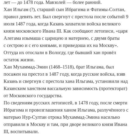
лет — до 1478 года. Мавзолей — более ранний.
Хан Ильгам (?), старший сын Ибрагима и Фатимы-Солтан,
правил девять лет. Был свергнут с престола после событий 9
июля 1487 года, когда Казань захватили войска великого
князя московского Ивана III. Как сообщают летописи, «царя
Алегама изымаша с царицею и материею, с двумя браты
с сестрою и с его князьми, и приведоша их на Москву».
Оттуда их отослали в Вологду, где бывший хан провёл
остаток жизни.
Хан Мухаммад-Эмин (1468–1518), брат Ильгама, был
посажен на престол в 1487 году, ко­гда русские войска, взяв
Казань и сверг­нув с престола хана Ильгама, установили над
Казанским ханством вассальную зависимость (протекторат)
от Московского государства.
По сведениям русских летописей, в 1478 году, после смерти
Ибрагима и провозглашения ханом Ильгама, разлучённого с
матерью Нур-Султан отрока Мухаммад-Эмина насильно
отправили в Москву и там, при дворе великого князя Ивана
III, воспитывали.