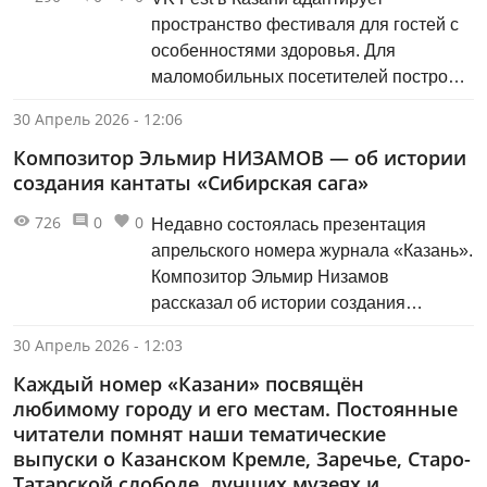
пространство фестиваля для гостей с
особенностями здоровья. Для
маломобильных посетителей построят
подиум у сцены и пандусы, где это
30 Апрель 2026 - 12:06
необходимо. Для посетителей с
Композитор Эльмир НИЗАМОВ — об истории
нейроотличиями создадут
создания кантаты «Сибирская сага»
специальные информационные
материалы и карту сенсорной
726
0
0
Недавно состоялась презентация
безопасности.
апрельского номера журнала «Казань».
Композитор Эльмир Низамов
рассказал об истории создания
кантаты «Сибирская сага»
30 Апрель 2026 - 12:03
Каждый номер «Казани» посвящён
любимому городу и его местам. Постоянные
читатели помнят наши тематические
выпуски о Казанском Кремле, Заречье, Старо-
Татарской слободе, лучших музеях и