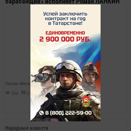
барабанщик» исполняет Роман ЛАНКИН
Песня «Веселый барабанщик»
334
0
0
Показать ещё ➜
Народные новости