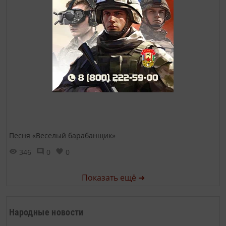
Песня «Веселый барабанщик»
346
0
0
Показать ещё ➜
Народные новости