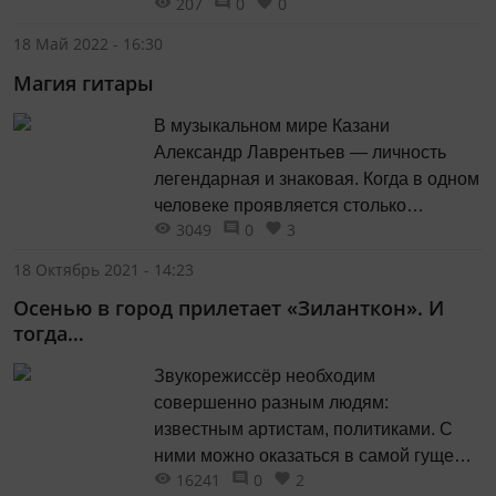
207
0
0
многочисленных лодочных моторов.
Казань с 60-х по 90-е годы жила
18 Май 2022 - 16:30
подобно множеству волжских городов
Магия гитары
с огромным числом моторных лодок и
лодочных станций на берегах.
В музыкальном мире Казани
Александр Лаврентьев — личность
легендарная и знаковая. Когда в одном
человеке проявляется столько
3049
0
3
талантов и его жизнь состоит из совсем
нетривиальных моментов, то стоит
18 Октябрь 2021 - 14:23
рассказать о них подробнее.
Осенью в город прилетает «Зиланткон». И
тогда…
Звукорежиссёр необходим
совершенно разным людям:
известным артистам, политиками. С
ними можно оказаться в самой гуще
16241
0
2
интересных событий. Именно поэтому