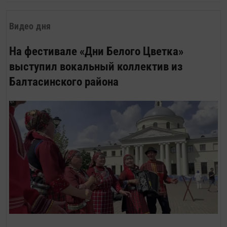
и взял на себя смелость описать свой
взгляд на одно из явлений
Видео дня
субкультуры, участвую в котором уже
больше двадцати лет. Моя профессия,
На фестивале «Дни Белого Цветка»
мне кажется, позволяет быть в меру
выступил вокальный коллектив из
беспристрастным наблюдателем.
Балтасинского района