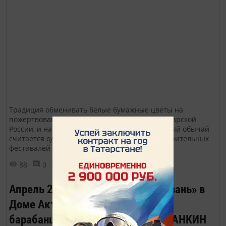
Традиция обменивать белые бумажные цветы на
пожертвования зародилась ещё во времена царской
России, и на данный момент этот возрожденный обычай
считается одним из самых красивых благотворительных
фестивалей в Казанской епархии.
88
0
0
Апрель 2023. Вечер журнала «Казань» в
Доме Актёра. Песню «Весёлый
барабанщик» исполняет Роман ЛАНКИН