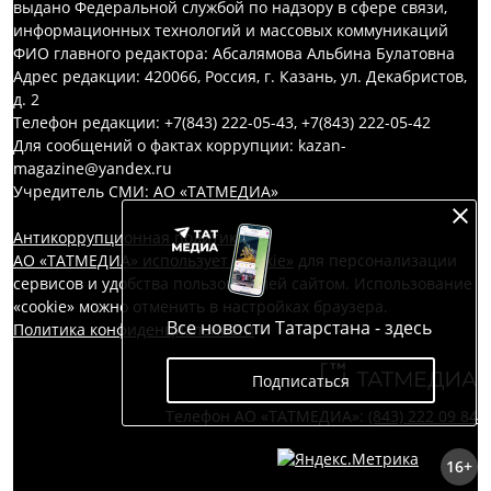
выдано Федеральной службой по надзору в сфере связи,
информационных технологий и массовых коммуникаций
ФИО главного редактора: Абсалямова Альбина Булатовна
Адрес редакции: 420066, Россия, г. Казань, ул. Декабристов,
д. 2
Телефон редакции: +7(843) 222-05-43, +7(843) 222-05-42
Для сообщений о фактах коррупции: kazan-
magazine@yandex.ru
Учредитель СМИ: АО «ТАТМЕДИА»
Антикоррупционная политика
АО «ТАТМЕДИА» использует «cookie»
для персонализации
сервисов и удобства пользователей сайтом. Использование
«cookie» можно отменить в настройках браузера.
Все новости Татарстана - здесь
Политика конфиденциальности
Подписаться
Телефон АО «ТАТМЕДИА»:
(843) 222 09 84
16+