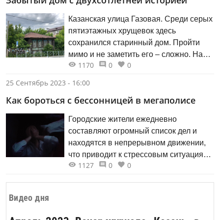
Забытый дом с двухсотлетней историей
Казанская улица Газовая. Среди серых
пятиэтажных хрущевок здесь
сохранился старинный дом. Пройти
мимо и не заметить его – сложно. Нам
1170
0
0
стало интересно, что же скрывается за
стенами заброшенного здания.
25 Сентябрь 2023 - 16:00
Как бороться с бессонницей в мегаполисе
Городские жители ежедневно
составляют огромный список дел и
находятся в непрерывном движении,
что приводит к стрессовым ситуациям
1127
0
0
и бессоннице. О том, что необходимо
делать для обеспечения качественного
сна, рассказывают врачи.
Видео дня