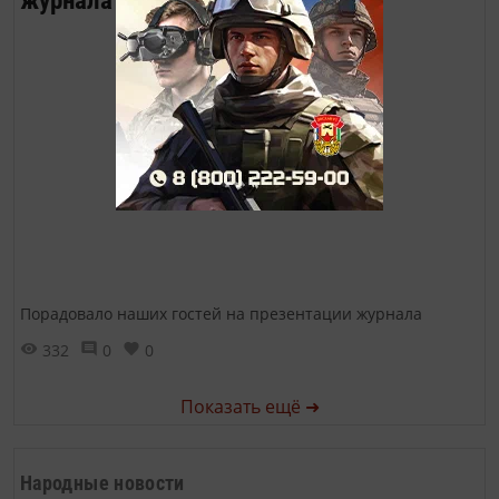
журнала
Порадовало наших гостей на презентации журнала
332
0
0
Показать ещё ➜
Народные новости