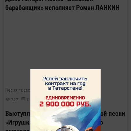
барабанщик» исполняет Роман ЛАНКИН
Песня «Веселый барабанщик»
327
0
0
Выступление ансамбля бардовской песни
«Игрушка» на презентации нашего