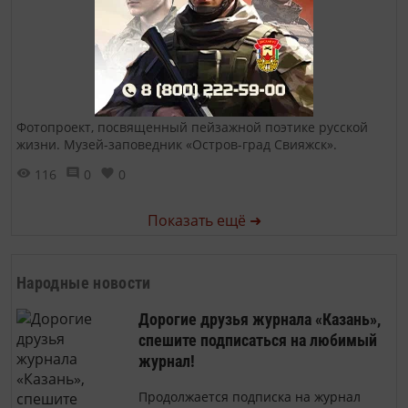
Фотопроект, посвященный пейзажной поэтике русской
жизни. Музей-заповедник «Остров-град Свияжск».
116
0
0
Показать ещё ➜
Народные новости
Дорогие друзья журнала «Казань»,
спешите подписаться на любимый
журнал!
Продолжается подписка на журнал