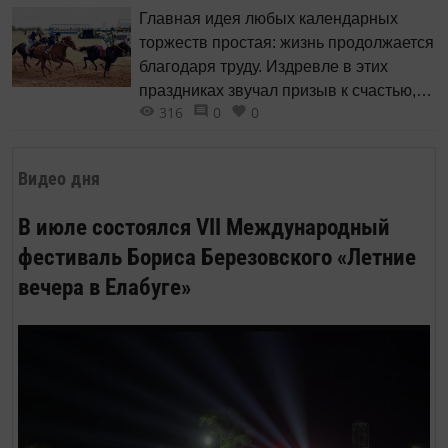
Главная идея любых календарных
торжеств простая: жизнь продолжается
благодаря труду. Издревле в этих
праздниках звучал призыв к счастью,
316
0
0
долголетию и изобилию — чтобы
урожай был богатым, а скот радовал
приплодом. Когда за одним столом
Видео дня
встречаются старики, родители и дети,
это и есть неразрывная связь
В июле состоялся VII Международный
поколений.
фестиваль Бориса Березовского «Летние
вечера в Елабуге»