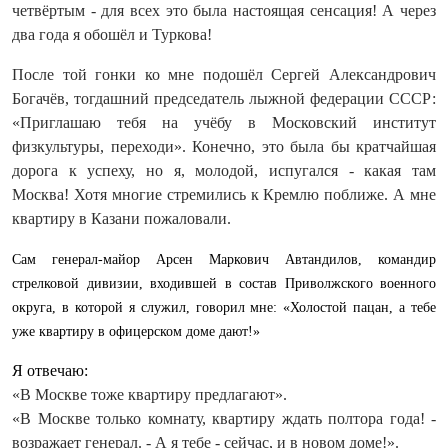
четвёртым - для всех это была настоящая сенсация! А через
два года я обошёл и Туркова!
После той гонки ко мне подошёл Сергей Александрович
Богачёв, тогдашний председатель лыжной федерации СССР:
«Приглашаю тебя на учёбу в Московский институт
физкультуры, переходи». Конечно, это была бы кратчайшая
дорога к успеху, но я, молодой, испугался - какая там
Москва! Хотя многие стремились к Кремлю поближе. А мне
квартиру в Казани пожаловали.
Сам генерал-майор Арсен Маркович Автандилов, командир
стрелковой дивизии, входившей в состав Приволжского военного
округа, в которой я служил, говорил мне: «Холостой пацан, а тебе
уже квартиру в офицерском доме дают!»
Я отвечаю:
«В Москве тоже квартиру предлагают».
«В Москве только комнату, квартиру ждать полтора года! -
возражает генерал. - А я тебе - сейчас, и в новом доме!».