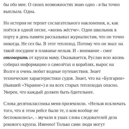
бы обо мне. О своих возможностях знаю одно - я бы точно
выплыла. Одна.
Но история не терпит сослагательного наклонения, и, как
поётся в одной песне, «жизнь жёстче». Один школьник в
порту в день памяти рассказывал журналистам, что он точно
никогда. Не сел бы. В этот теплоход. Потому что он знал: на
такой посудине в плаванье нельзя. И - внимание - смог
отговорить
от круиза маму. Оказывается, Руслан всю жизнь
собирал информацию о самолётах и кораблях, вырос на
Волге и очень любит водные путешествия. Знает
технические характеристики судов. Знает, что на «Булгарии»
(бывшей «Украине») и на всех старых теплоходах опасно.
Уверен, что каждый должен быть бдительнее.
Слова десятиклассника меня приземлили. «Нельзя исключать
того, что в этом рейсе были те, о ком вообще не
беспокоились», - звучали в ушах слова следователей дела
рокового круиза. Именно! Только сами люди могут