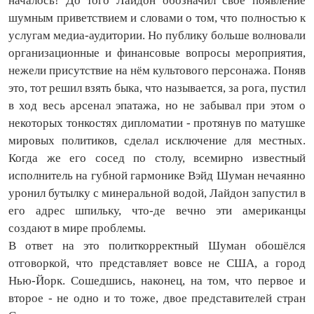
началось! До того Лайдон обозначил своё появление
шумным приветствием и словами о том, что полностью к
услугам медиа-аудитории. Но публику больше волновали
организационные и финансовые вопросы мероприятия,
нежели присутствие на нём культового персонажа. Поняв
это, тот решил взять быка, что называется, за рога, пустил
в ход весь арсенал эпатажа, но не забывал при этом о
некоторых тонкостях дипломатии - протянув по матушке
мировых политиков, сделал исключение для местных.
Когда же его сосед по столу, всемирно известный
исполнитель на губной гармонике Вэйд Шуман нечаянно
уронил бутылку с минеральной водой, Лайдон запустил в
его адрес шпильку, что-де вечно эти американцы
создают в мире проблемы.
В ответ на это политкорректный Шуман обошёлся
отговоркой, что представляет вовсе не США, а город
Нью-Йорк. Сошедшись, наконец, на том, что первое и
второе - не одно и то тоже, двое представителей стран