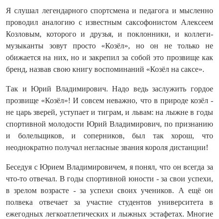
Я слушал легендарного спортсмена и педагога и мысленно
проводил аналогию с известным саксофонистом Алексеем
Козловым, которого и друзья, и поклонники, и коллеги-
музыканты зовут просто «Козёл», но он не только не
обижается на них, но и закрепил за собой это прозвище как
бренд, назвав свою книгу воспоминаний «Козёл на саксе».
Так и Юрий Владимирович. Надо ведь заслужить гордое
прозвище «Козёл»! И совсем неважно, что в природе козёл -
не царь зверей, уступает и тиграм, и львам: на лыжне в годы
спортивной молодости Юрий Владимирович, по признанию
и болельщиков, и соперников, был так хорош, что
неоднократно получал негласные звания короля дистанции!
Беседуя с Юрием Владимировичем, я понял, что он всегда за
что-то отвечал. В годы спортивной юности - за свои успехи,
в зрелом возрасте - за успехи своих учеников. А ещё он
полвека отвечает за участие студентов университета в
ежегодных легкоатлетических и лыжных эстафетах. Многие