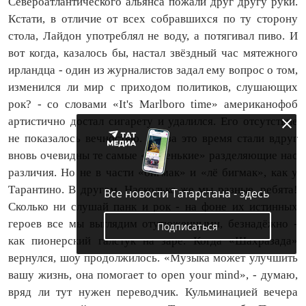
Североатлантического альянса пожали друг другу руки.
Кстати, в отличие от всех собравшихся по ту сторону
стола, Лайдон употреблял не воду, а потягивал пиво. И
вот когда, казалось бы, настал звёздный час мятежного
ирландца - один из журналистов задал ему вопрос о том,
изменился ли мир с приходом политиков, слушающих
рок? - со словами «It's Marlboro time» американофоб
артистично достал сигарету и удалился. Его отсутствие
не показалось вечностью. Но за это время стали вдруг
вновь очевидны те самые «маленькие» разделяющие нас
различия. Но не в части «бигмак» и «лё бигмак», как у
Тарантино. В другом. Насколько же мы разные, ребята!
Все новости Татарстана - здесь
Сколько ни слушай панк и рок - на фоне их истинных
героев все мы выглядим отутюженными, безнадёжно -
Подписаться
как пионерский галстук на заре. Когда «Шахразада»
вернулся, шоу продолжилось. «Музыка может улучшить
вашу жизнь, она помогает to open your mind», - думаю,
вряд ли тут нужен переводчик. Кульминацией вечера