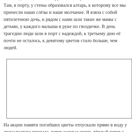
Там, в порту, у стены образовался алтарь, к которому все мы
принесли наши слёзы и наше молчание. Я взяла с собой
пятилетнюю дочь, и рядом с нами шли такие же мамы с
детьми, у каждого малыша в руке по гвоздичке. В день
трагедии люди шли в порт с надеждой, к третьему дню её
почти не осталось, к девятому цветов стало больше, чем
людей.
На акции памяти погибших цветы отпускали прямо в воду у
двенадцатого причала, ветер задувал свечи, тёплый ветер с