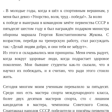
- В молодые годы, когда я шёл к спортивным вершинам, у
меня был девиз «Упорство, воля, труд - победа!». За волю
к победе и выигрыш в командном зачёте первенства СССР в
пятьдесят шестом году я был награждён подарком министра
обороны маршала Георгия Константиновича Жукова. С
возрастом, перейдя на тренерскую работу, стал рассуждать
так: «Делай людям добро, и они тебя не забудут».
Из этого и складывались мои принципы. Меня очень радует,
когда вокруг здоровые люди, когда подрастает здоровое
поколение. Мои бывшие студенты как-то сказали, что я
научил их побеждать, и я считаю, что ради этого стоило
жить.
Сегодня многим моим ученикам перевалило за пятьдесят.
Среди них есть мастера спорта международного класса,
более двух десятков мастеров спорта, сто с лишним
кандидатов в мастера, чемпионы Советского Союза,
Спартакиад народов СССР, победители и призёры первенств