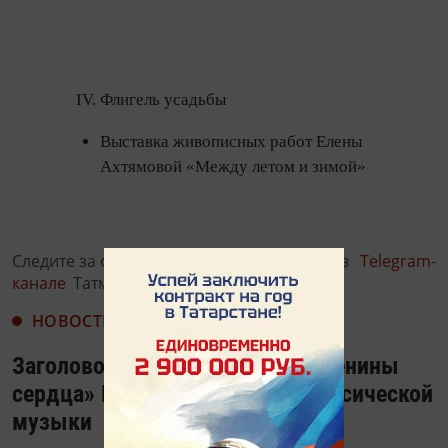
Флигель усадьбы
Выставка живописных работ Елены
Ахтямовой «Между летом и зимой»
Следите за самым важным и интересным в
Telegram-
канале
Татмедиа
НОВОСТИ
Заголовок: «Майский день… именины
сердца» Концерт камерной классической
музыки