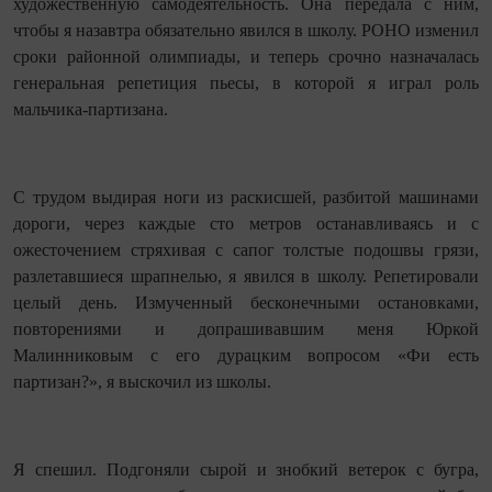
художественную самодеятельность. Она передала с ним,
чтобы я назавтра обязательно явился в школу. РОНО изменил
сроки районной олимпиады, и теперь срочно назначалась
генеральная репетиция пьесы, в которой я играл роль
мальчика‑партизана.
С трудом выдирая ноги из раскисшей, разбитой машинами
дороги, через каждые сто метров останавливаясь и с
ожесточением стряхивая с сапог толстые подошвы грязи,
разлетавшиеся шрапнелью, я явился в школу. Репетировали
целый день. Измученный бесконечными остановками,
повторениями и допрашивавшим меня Юркой
Малинниковым с его дурацким вопросом «Фи есть
партизан?», я выскочил из школы.
Я спешил. Подгоняли сырой и знобкий ветерок с бугра,