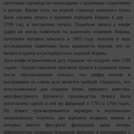
цветочная гирлянда на перекладине с крупными соцветиями
в центре. Кроме того, на первой странице книжного блока
была сделана запись о времени передачи Корана в дар —
1799 год, и поставлена печать. Подобная запись о вакфе
(даре) не могла появиться на казанских изданиях Корана,
печатание которых началось в 1803 году, поэтому в ходе
исследования памятника была выдвинута версия, что он
является одним из петербургских изданий Корана.
Дата вакфа ограничивала дату издания «не позднее, чем 1798
годом». Однако сквозной просмотр бумаги в книжном блоке
после обеспыливания показал, что цифра восемь в
контрамарке на самом деле является тройкой. Оказалось, что
использованная для издания белая, хорошего качества,
мануфактурного (ручного) производства бумага была
изготовлена одной и той же фабрикой в 1793 и 1794 годах.
На бумаге просматриваются вержеры и вертикально
направленные понтюзо, два варианта водяных знаков, в
которых вместо фигурной филиграни даны литеры
аббревиатуры названия бумажной фабрики и контрамарки с