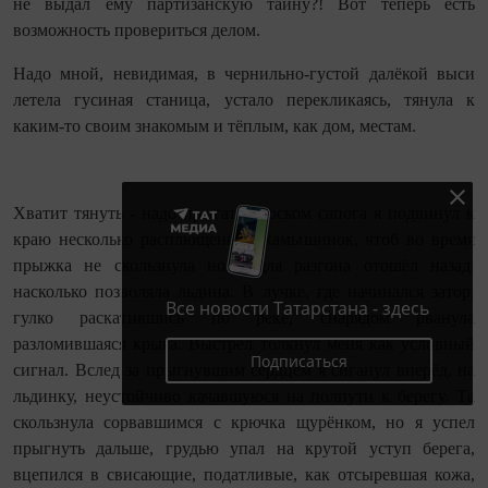
не выдал ему партизанскую тайну?! Вот теперь есть
возможность провериться делом.
Надо мной, невидимая, в чернильно‑густой далёкой выси
летела гусиная станица, устало перекликаясь, тянула к
каким‑то своим знакомым и тёплым, как дом, местам.
Хватит тянуть - надо прыгать! Носком сапога я подвинул к
краю несколько расплющенных камышинок, чтоб во время
прыжка не скользнула нога, для разгона отошёл назад,
насколько позволяла льдина. В лучке, где начинался затор,
Все новости Татарстана - здесь
гулко раскатившись по реке, снарядом рванула
разломившаяся крыга. Выстрел толкнул меня как условный
Подписаться
сигнал. Вслед за прыгнувшим сердцем я сиганул вперёд, на
льдинку, неустойчиво качавшуюся на полпути к берегу. Та
скользнула сорвавшимся с крючка щурёнком, но я успел
прыгнуть дальше, грудью упал на крутой уступ берега,
вцепился в свисающие, податливые, как отсыревшая кожа,