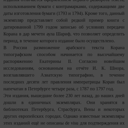
использованием бумаги с контрамарками, содержащими две
даты изготовления бумаги (1793 и 1794). Кроме того, данный
экземпляр представляет собой редкий пример книги с
датированной 1799 годом записью об условиях передачи
Корана в дар мечети аула Шариф, что позволяет определить
период, в течение которого издание было осуществлено.
В России размножение арабского текста Корана
типографским способом начинается по высочайшему
распоряжению Екатерины II. Согласно новейшим
исследованиям, основанным на отчёте И. К. Шнора,
возглавлявшего Азиатскую типографию, в течение
последних десяти лет правления императрицы Коран был
напечатан в Петербурге четыре раза, с 1787 по 1797 год.
Эти издания, вышедшие более 230 лет назад, до наших дней
до­шли в единичных экземплярах. Они хранятся в
библиотеках Петербурга, Страсбурга, Вены и некоторых
других европейских городах. Однако известные экземпляры
этих изданий ещё не описаны de visu для подтверждения их