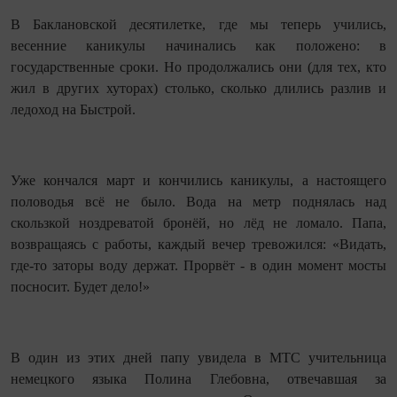
В Баклановской десятилетке, где мы теперь учились,
весенние каникулы начинались как положено: в
государственные сроки. Но продолжались они (для тех, кто
жил в других хуторах) столько, сколько длились разлив и
ледоход на Быстрой.
Уже кончался март и кончились каникулы, а настоящего
половодья всё не было. Вода на метр поднялась над
скользкой ноздреватой бронёй, но лёд не ломало. Папа,
возвращаясь с работы, каждый вечер тревожился: «Видать,
где‑то заторы воду держат. Прорвёт - в один момент мосты
посносит. Будет дело!»
В один из этих дней папу увидела в МТС учительница
немецкого языка Полина Глебовна, отвечавшая за