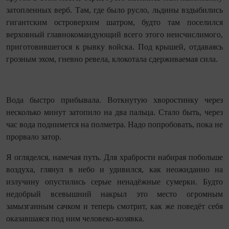
затопленных верб. Там, где было русло, льдины вздыбились
гигантским островерхим шатром, будто там поселился
верховный главнокомандующий всего этого неисчислимого,
приготовившегося к рывку войска. Под крышей, отдаваясь
грозным эхом, гневно ревела, клокотала сдерживаемая сила.
Вода быстро прибывала. Воткнутую хворостинку через
несколько минут затопило на два пальца. Стало быть, через
час вода поднимется на полметра. Надо попробовать, пока не
прорвало затор.
Я огляделся, намечая путь. Для храбрости набирая побольше
воздуха, глянул в небо и удивился, как неожиданно на
излучину опустились серые ненадёжные сумерки. Будто
недобрый всевышний накрыл это место огромным
замызганным сачком и теперь смотрит, как же поведёт себя
оказавшаяся под ним человеко‑козявка.