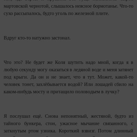
мартовской чернотой, слышалось неясное бормотанье. Что‑то
сухо рассыпалось, будто уголь по железной плите.
Вдруг кто‑то натужно застонал.
Что это? Не будет же Коля шутить надо мной, ко­гда я в
любую секунду могу оказаться в ледяной воде и меня затянет
под крыги. Да он и не знает, что я тут. Может, какой‑то
человек тонет, захлёбывается водой? Или лошадей сбило на
каком‑нибудь мосту и притащило половодьем в лучку?
Я послушал ещё. Снова непонятный, жестяной, будто из
тайного бункера, стон, ужасное мычание связанного, с
заткнутым ртом узника. Короткий взвизг. Потом длинный