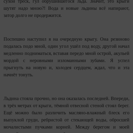
сухой треск, гул обрушившегося льда. Значит, это крыги
шутят надо мною?! Вода и новые льдины всё напирают,
затор долго не продержится.
Поспешно наступил я на очередную крыгу. Она резиново
подалась подо мной, один угол ушёл под воду, другой начал
медленно подниматься, вставая передо мной острой, акульей
мордой с неровными изломанными зубами. Я успел
прыгнуть на новую и, холодея сердцем, ждал, что и эта
начнёт тонуть.
Льдина стояла прочно, но она оказалась последней. Впереди,
в трёх метрах от крыги, тёмной отвесной стеной стоял берег.
Ещё можно было различить масляно‑влажный блеск его
выпуклой груди, ребристой от стекающей воды, обросшей
мочалистыми пучками корней. Между берегом и моей