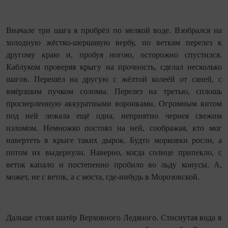
Вначале три шага я пробрёл по мелкой воде. Взобрался на
холодную жёстко‑шершавую вербу, по веткам перелез к
другому краю и, пробуя ногою, осторожно спустился.
Каблуком проверяя крыгу на прочность, сделал несколько
шагов. Перешёл на другую с жёлтой колеёй от саней, с
вмёрзшим пучком соломы. Перелез на третью, сплошь
просверленную аккуратными воронками. Огромным китом
под ней лежала ещё одна, неприятно чернея свежим
изломом. Немножко постоял на ней, соображая, кто мог
навертеть в крыге таких дырок. Будто морковки росли, а
потом их выдернули. Наверно, когда солнце припекло, с
веток капало и постепенно пробило во льду конусы. А,
может, не с веток, а с моста, где‑нибудь в Морозовской.
Дальше стоял шатёр Верховного Ледяного. Стиснутая вода в