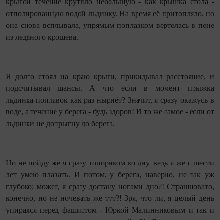
крыгой течение крутило небольшую - как крышка стола -
отполированную водой льдинку. На время её притопляло, но
она снова всплывала, упрямым поплавком вертелась в пене
из ледяного крошева.
Я долго стоял на краю крыги, прикидывал расстояние, и
подсчитывал шансы. А что если в момент прыжка
льдинка‑поплавок как раз нырнёт? Значит, я сразу окажусь в
воде, а течение у берега - будь здоров! И то же самое - если от
льдинки не допрыгну до берега.
Но не пойду же я сразу топориком ко дну, ведь я же с шести
лет умею плавать. И потом, у берега, наверно, не так уж
глубоко; может, я сразу достану ногами дно?! Страшновато,
конечно, но не ночевать же тут?! Зря, что ли, я целый день
упирался перед фашистом - Юркой Малинниковым и так и