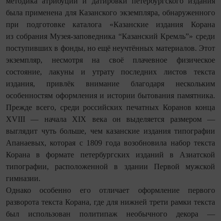
методика атрибуции и датировки петербургского издания
была применена для Казанского экземпляра, обнаруженного
при подготовке каталога «Казанские издания Корана
из собрания Музея‑заповедника “Казанский Кремль”» среди
поступивших в фонды, но ещё неучтённых материалов. Этот
экземпляр, несмотря на своё плачевное физическое
состояние, лакуны и утрату последних листов текста
издания, привлёк внимание благодаря нескольким
особенностям оформления и истории бытования памятника.
Прежде всего, среди российских печатных Коранов конца
XVIII — начала XIX века он выделяется размером —
выглядит чуть больше, чем казанские издания типографии
Апанаевых, которая с 1809 года возобновила набор текста
Корана в формате петербургских изданий в Азиатской
типографии, расположенной в здании Первой мужской
гимназии.
Однако особенно его отличает оформление первого
разворота текста Корана, где для нижней трети рамки текста
был использован политипаж необычного декора —