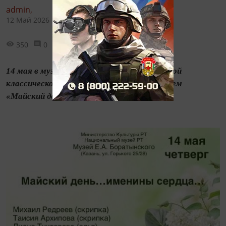
admin,
12 Май 2026 - 13:31
350
0
0
14 мая в музее состоится концерт камерной
классической музыки с говорящим названием
«Майский день... именины сердца».