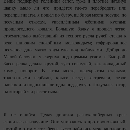
Выше поддёрнув голенища сапог, туже и плотнее натянув
шапку (мало ли что: придётся где‑то перебродить или
перепрыгивать), я пошёл по бугру, выбирая места посуше, по
песчаным откосам, укреплённым жёсткими кустами
прошлогоднего ковыля. Большую балку я прошёл легко,
стремительно выбегавший из тесного русла ручей стекал к
реке широким спокойным мелководьем; гофрированное
песчаное дно мягко хрумтело под каблуками. Дойдя до
Малой балочки, я свернул под прямым углом к Быстрой.
Здесь речка делала крутой, туго согнутый, как лошадиный
хомут, поворот. В этом месте, перекрытом старыми,
толстенными вербами, крыги всегда застревали, лезли
наверх или подныривали одна под другую. Получался затор,
на который я и рассчитывал.
Я не ошибся. Целая дивизия разнокалиберных крыг
скопилась в излучине. Они упирались в противоположный,
крутой в этом месте, берег, густо набились меж наполовину