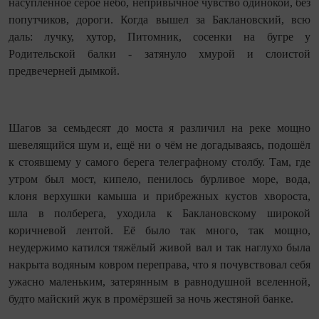
насупленное серое небо, непривычное чувство одинокой, без
попутчиков, дороги. Когда вышел за Баклановский, всю
даль: лучку, хутор, Питомник, сосенки на бугре у
Родительской балки - затянуло хмурой и слоистой
предвечерней дымкой.
Шагов за семьдесят до моста я различил на реке мощно
шевелящийся шум и, ещё ни о чём не догадываясь, подошёл
к стоявшему у самого берега телеграфному столбу. Там, где
утром был мост, кипело, пенилось бурливое море, вода,
клоня верхушки камыша и прибрежных кустов хвороста,
шла в полберега, уходила к Баклановскому широкой
коричневой лентой. Её было так много, так мощно,
неудержимо катился тяжёлый живой вал и так наглухо была
накрыта водяным ковром переправа, что я почувствовал себя
ужасно маленьким, затерянным в равнодушной вселенной,
будто майский жук в промёрзшей за ночь жестяной банке.