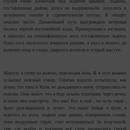
глухом гневе клокотала под ледяной крышей. Льдины,
поставленные дыбом, долго не выдерживали, лопались и
мгновенно тонули в стремительном потоке. Я обошёл
опасное место. Дальнейший путь преграждала метровая
полоса чёрной неспокойной воды. Примерившись взглядом,
я прыгнул на отшлифованную косо поставленную льдину.
Одна нога скользнула; взмахнув руками, я упал и больно, до
колючих искр в глазах, ударился коленом в острый выступ.
Минуту я стоял на колене, пережидая боль. И в этот момент
услышал неясный говор. Горячая радость вспыхнула, как
огонь: это папа и Коля, не дождавшись меня, отправились на
поиски. Они знают, что я буду искать переправу через речку,
и пшли мне навстречу. Это они! Кто ж ещё - на ночь глядя -
будет разговаривать в лучке. Это папа! Забыв о боли, я
вскочил на ноги, поднял уши шапки, поворачивая голову,
ловя воздушные струи, стал вслушиваться. За излучиной,
там, где вербы и крушина всё гуще наливались сырой