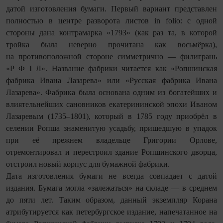
датой изготовления бумаги. Первый вариант представлен
полностью в центре разворота листов in folio: с одной
стороны дана контрамарка «1793» (как раз та, в которой
тройка была неверно прочитана как восьмёрка),
на противоположной стороне симметрично — филигрань
«Р Ф I Л». Название фабрики читается как «Ропшинская
фабрика Ивана Лазарева» или «Русская фабрика Ивана
Лазарева». Фабрика была основана одним из богатейших и
влиятельнейших сановников екатерининской эпохи Иваном
Лазаревым (1735–1801), который в 1785 году приобрёл в
селении Ропша знаменитую усадьбу, пришедшую в упадок
при её прежнем владельце Григории Орлове,
отремонтировал и перестроил здание Ропшинского дворца,
отстроил новый корпус для бумажной фабрики.
Дата изготовления бумаги не всегда совпадает с датой
издания. Бумага могла «залежаться» на складе — в среднем
до пяти лет. Таким образом, данный экземпляр Корана
атрибутируется как петербургское издание, напечатанное на