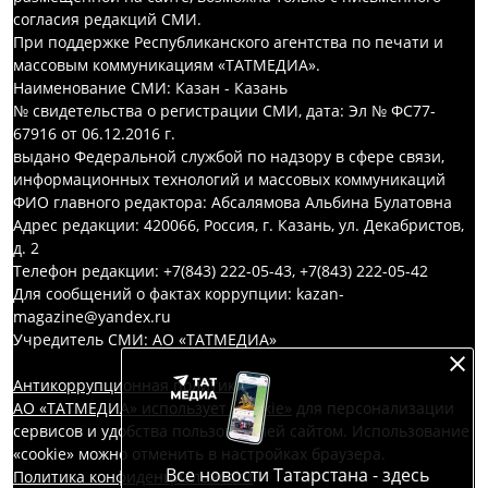
согласия редакций СМИ.
При поддержке Республиканского агентства по печати и
массовым коммуникациям «ТАТМЕДИА».
Наименование СМИ: Казан - Казань
№ свидетельства о регистрации СМИ, дата: Эл № ФС77-
67916 от 06.12.2016 г.
выдано Федеральной службой по надзору в сфере связи,
информационных технологий и массовых коммуникаций
ФИО главного редактора: Абсалямова Альбина Булатовна
Адрес редакции: 420066, Россия, г. Казань, ул. Декабристов,
д. 2
Телефон редакции: +7(843) 222-05-43, +7(843) 222-05-42
Для сообщений о фактах коррупции: kazan-
magazine@yandex.ru
Учредитель СМИ: АО «ТАТМЕДИА»
Антикоррупционная политика
АО «ТАТМЕДИА» использует «cookie»
для персонализации
сервисов и удобства пользователей сайтом. Использование
«cookie» можно отменить в настройках браузера.
Все новости Татарстана - здесь
Политика конфиденциальности