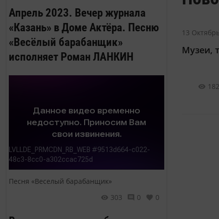
Апрель 2023. Вечер журнала
«Казань» в Доме Актёра. Песню
13 Октябрь
«Весёлый барабанщик»
Музеи, т
исполняет Роман ЛАНКИН
18
Песня «Веселый барабанщик»
303
0
0