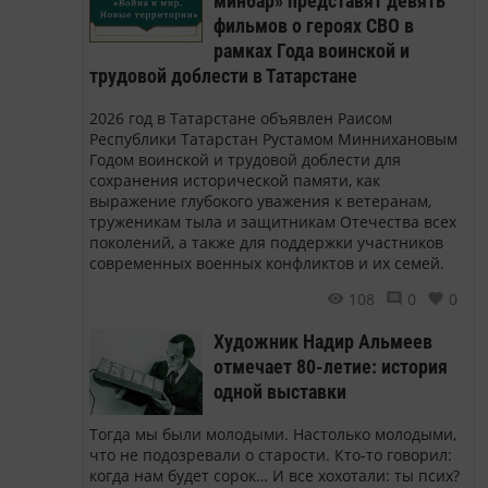
минбар» представят девять
фильмов о героях СВО в
рамках Года воинской и
трудовой доблести в Татарстане
2026 год в Татарстане объявлен Раисом
Республики Татарстан Рустамом Миннихановым
Годом воинской и трудовой доблести для
сохранения исторической памяти, как
выражение глубокого уважения к ветеранам,
труженикам тыла и защитникам Отечества всех
поколений, а также для поддержки участников
современных военных конфликтов и их семей.
108
0
0
Художник Надир Альмеев
отмечает 80-летие: история
одной выставки
Тогда мы были молодыми. Настолько молодыми,
что не подозревали о старости. Кто-то говорил:
когда нам будет сорок… И все хохотали: ты псих?