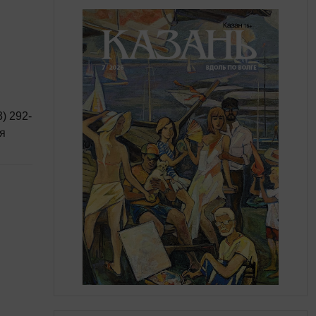
я
й
ики
ит