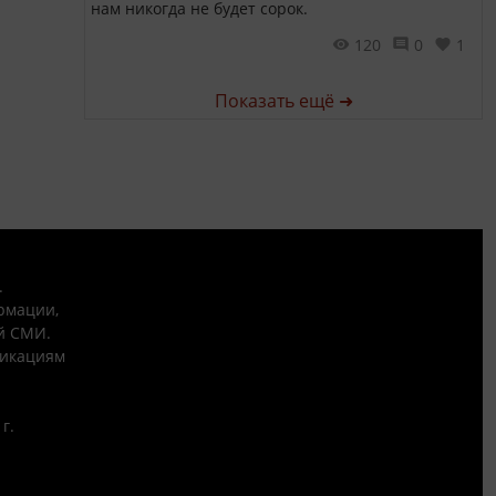
нам никогда не будет сорок.
120
0
1
Показать ещё ➜
.
рмации,
й СМИ.
никациям
г.