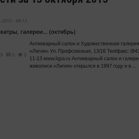
 2015 - 08:12
еатры, галереи... (октябрь)
Антикварный салон и Художественная галере
«Лигия» Ул. Профсоюзная, 13/16 Тел/факс: (843) 292-
29
0
0
11-13 www.ligia.ru Антикварный салон и галерея
живописи «Лигия» открылся в 1997 году и в
настоящее время является крупнейшим
предприятием, оказывающим наиболее полны
комплекс услуг на антикварном рынке Республ
Татарстан и соседних регионов. Салон провод
работу по всем направлениям, связанным...