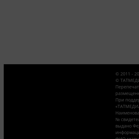
© 2011 - 2
© ТАТМЕДИ
Перепечат
размещенн
При подде
«ТАТМЕДИ
Наименова
№ свидетел
выдано Фе
информаци
ФИО главн