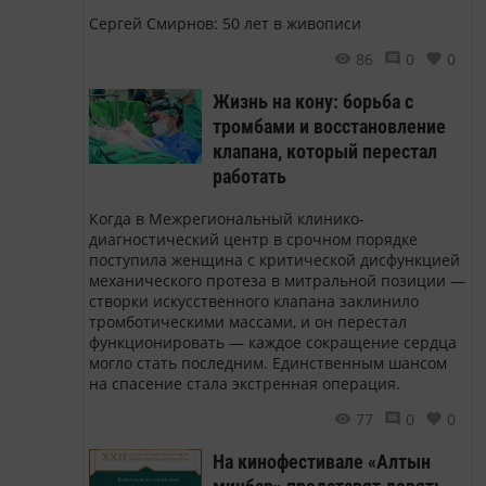
Сергей Смирнов: 50 лет в живописи
86
0
0
Жизнь на кону: борьба с
тромбами и восстановление
клапана, который перестал
работать
Когда в Межрегиональный клинико-
диагностический центр в срочном порядке
поступила женщина с критической дисфункцией
механического протеза в митральной позиции —
створки искусственного клапана заклинило
тромботическими массами, и он перестал
функционировать — каждое сокращение сердца
могло стать последним. Единственным шансом
на спасение стала экстренная операция.
77
0
0
На кинофестивале «Алтын