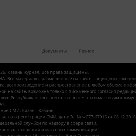
Документы
Разное
026. Казань журнал. Все права защищены.
А. Все материалы, размещенные на сайте, защищены законом
ка, воспроизведение и распространение в любом объеме инфо
ой на сайте, возможна только с письменного согласия редакци
ржке Республиканского агентства по печати и массовым комму
А».
ние СМИ: Казан - Казань
ьства о регистрации СМИ, дата: Эл № ФС77-67916 от 06.12.2016 
деральной службой по надзору в сфере связи,
онных технологий и массовых коммуникаций
ого редактора: Абсалямова Альбина Булатовна