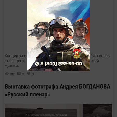
Концерты прошли на Шишкинских прудах. Елабуга вновь
стала центром притяжения для ценителей высокой
музыки.
88
0
0
Выставка фотографа Андрея БОГДАНОВА
«Русский пленэр»