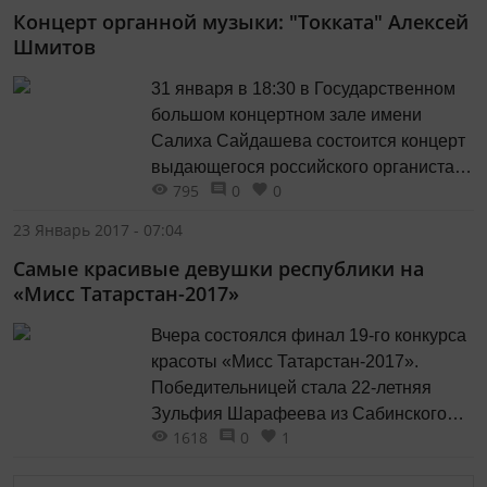
Концерт органной музыки: "Токката" Алексей
мимо, а можно попробовать вырвать
Шмитов
себя...
31 января в 18:30 в Государственном
большом концертном зале имени
Салиха Сайдашева состоится концерт
выдающегося российского органиста
795
0
0
Алексея Шмитова. Это редкая
возможность услышать в один вечер
23 Январь 2017 - 07:04
дюжину великих органных сочинений.
Самые красивые девушки республики на
Очередная программа его
«Мисс Татарстан-2017»
просветительского цикла посвящена
одному из самых популярных,
Вчера состоялся финал 19-го конкурса
эффектных и блестящих жанров -
красоты «Мисс Татарстан-2017».
токкате. Программа концерта: Токкаты
Победительницей стала 22-летняя
эпохи...
Зульфия Шарафеева из Сабинского
1618
0
1
района. По словам членов жюри, в
этом году у них разногласий не