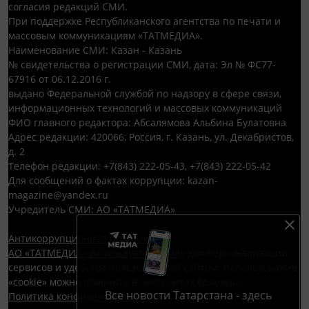
согласия редакций СМИ.
При поддержке Республиканского агентства по печати и
массовым коммуникациям «ТАТМЕДИА».
Наименование СМИ: Казан - Казань
№ свидетельства о регистрации СМИ, дата: Эл № ФС77-
67916 от 06.12.2016 г.
выдано Федеральной службой по надзору в сфере связи,
информационных технологий и массовых коммуникаций
ФИО главного редактора: Абсалямова Альбина Булатовна
Адрес редакции: 420066, Россия, г. Казань, ул. Декабристов,
д. 2
Телефон редакции: +7(843) 222-05-43, +7(843) 222-05-42
Для сообщений о фактах коррупции: kazan-
magazine@yandex.ru
Учредитель СМИ: АО «ТАТМЕДИА»
Антикоррупционная политика
АО «ТАТМЕДИА» использует «cookie»
для персонализации
сервисов и удобства пользователей сайтом. Использование
«cookie» можно отменить в настройках браузера.
Все новости Татарстана - здесь
Политика конфиденциальности