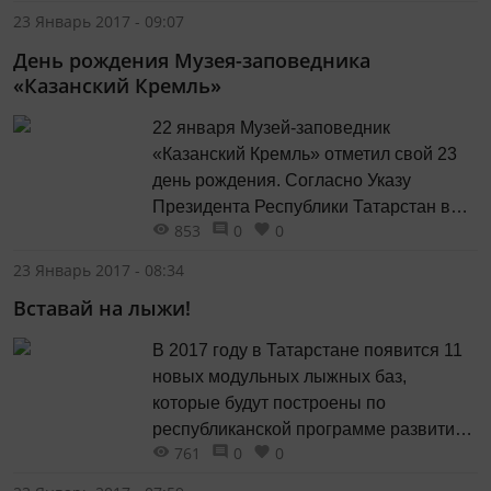
международного конкурсов фестиваля
23 Январь 2017 - 09:07
LIAF, который прошел в Лондоне с 2 по
День рождения Музея-заповедника
12 декабря 2016 года. Фестиваль LIAF -
«Казанский Кремль»
главный независимый анимационный
фестиваль Европы, программы
22 января Музей-заповедник
которого составляют
«Казанский Кремль» отметил свой 23
сюрреалистичные, провокационные,
день рождения. Согласно Указу
невероятные истории, нарисованные
Президента Республики Татарстан в
с...
853
0
0
1994 году на основе комплекса
Казанского Кремля создан
23 Январь 2017 - 08:34
Государственный историко-
Вставай на лыжи!
архитектурный и художественный
музей-заповедник. Кремль - живое
В 2017 году в Татарстане появится 11
сердце Казани. Отсюда начался город,
новых модульных лыжных баз,
здесь родилась его история. Здесь как
которые будут построены по
нельзя лучше ощущается присущая
республиканской программе развития
этому месту гармония...
761
0
0
лыжных гонок. Об этом сообщает
ТАСС со ссылкой на первого