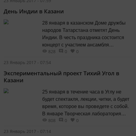
23 Январь 2017 - 07:59
заместителя министра по делам
День Индии в Казани
молодежи и спорту Республики
Татарстан Халила Шайхутдинова. «Мы
28 января в казанском Доме дружбы
планируем построить 11 лыжных баз
народов Татарстана отметят День
на 66 миллионов рублей в...
Индии. В честь праздника состоится
концерт с участием ансамбля
828
0
0
индийского танца «Сантош» и показ
индийского фильма «ПиКей»,
23 Январь 2017 - 07:54
сообщили в учреждении. Праздничное
Экспериментальный проект Тихий Угол в
мероприятие начнется в 16 часов.
Казани
Посетить его смогут все желающие -
вход свободный.
25 января в течение часа в Углу не
будет спектакля, лекции, читки, а будет
время, которое вы проведете с собой.
В январе Творческая лаборатория
808
0
0
Угол посвящает один день тишине.
Тихий Угол - это эксперимент не только
23 Январь 2017 - 07:14
для вас, но и для нас. Можно пройти