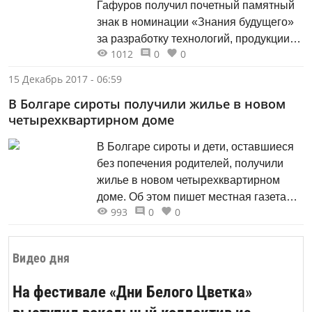
Гафуров получил почетный памятный
решения храма Василия Блаженного
знак в номинации «Знания будущего»
на...
за разработку технологий, продукции,
1012
0
0
услуг и кооперации по заказу бизнеса.
Об этом сообщает пресс-служба вуза.
15 Декабрь 2017 - 06:59
Церемония награждения прошла на
В Болгаре сироты получили жилье в новом
пленарном заседании
четырехквартирном доме
«ВУЗПРОМЭКСПО-2017» в Москве,
которое провела глава
В Болгаре сироты и дети, оставшиеся
Минобразования РФ Ольга Васильева.
без попечения родителей, получили
Участниками встречи стали
жилье в новом четырехквартирном
представители вузовского
доме. Об этом пишет местная газета
сообщества,...
993
0
0
«Новая жизнь». Новый дом с видом на
озеро Рабиги расположен по улице
Пионерская. Его общая площадь
Видео дня
равняется 152,8 кв. м. Здание
построено по новой технологии, с
На фестивале «Дни Белого Цветка»
использованием современных