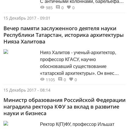
С античными колоннами, барельефами
985
0
0
и парадной лестницей. Когда в
сумерках подъезжаешь к Татарской
15 Декабрь 2017 - 09:01
филармонии, бывшему Дворцу
Вечер памяти заслуженного деятеля науки
культуры имени Кирова, то невольно
Республики Татарстан, историка архитектуры
оказываешься в ярком круге праздника
Нияза Халитова
- фасад подсвечен, парусами афиш
хлопает ветер, принаряженная публика
Нияз Халитов - ученый-архитектор,
торопится в...
профессор КГАСУ, научно
обосновавший существование
«татарской архитектуры». Он внес
1105
0
0
большой вклад в историю татарской
культуры и архитектуры. Нияз Халитов
15 Декабрь 2017 - 08:14
смог сделать «расшифровку» легенды
Министр образования Российской Федерации
художественного образа башни
наградила ректора КФУ за вклад в развитие
Сююмбике и Спасской башни
науки и бизнеса
Казанского Кремля и их оформления,
легенды художественного образа,
Ректор К(П)ФУ, профессор Ильшат
стиля и архитектурно‑декоративного