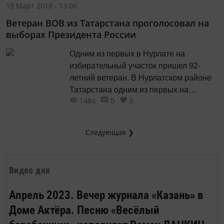
Получив на руки бюллетени, они зашли
18 Март 2018 - 13:06
в отдельные кабинки для голосования.
Ветеран ВОВ из Татарстана проголосовал на
Сделав свой выбор, Нюша сказала: «Я
выборах Президента России
рада, что смогла приобщиться к
знаменательному для страны событию.
Одним из первых в Нурлате на
Не хочу...
избирательный участок пришел 92-
летний ветеран. В Нурлатском районе
Татарстана одним из первых на
1484
0
0
выборы Президента России пришел
92-летний ветеран Великой
Отечественной войны Ирек Алишев,
Следующая ❯
пишет газета «Дружба». Он пришел на
свой избирательный участок сразу же
после его открытия. «Я, как гражданин
Видео дня
России, прихожу на...
Апрель 2023. Вечер журнала «Казань» в
Доме Актёра. Песню «Весёлый