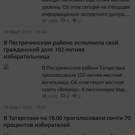
уровень. Об этом сегодня на площадке
информационно-экспертного центра
1409
0
0
Общественной палаты Татарстана
рассказал руководитель регионального
18 Март 2018 - 16:54
отделения Корпуса наблюдателей в РТ
В Пестречинском районе исполнила свой
Ильнар Гирфанов. Сам корпус на
гражданский долг 102-летняя
территории республики работает уже
избирательница
несколько лет. Но именно в этом году
при поддержке Общественной
В Пестречинском районе Татарстана
палаты...
проголосовала 102-летняя местная
жительница. Об этом пишет местная
газета «Вперед». К пенсионерке Марии
1439
0
0
Пилюгиной члены участковой
избирательной комиссии пришли
18 Март 2018 - 16:51
домой. Преклонный возраст не стал
В Татарстане на 18.00 проголосовали почти 70
для нее поводом отказаться от
процентов избирателей
реализации своего избирательного
права. Благодаря возможности