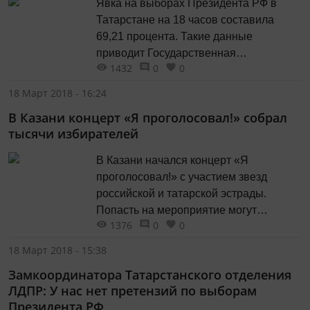
Явка на выборах Президента РФ в
голосовать дома она отдала свой голос
Татарстане на 18 часов составила
за понравившегося ей кандидата в...
69,21 процента. Такие данные
приводит Государственная
1432
0
0
автоматизированная система
«Выборы» Лидером по явке остается
18 Март 2018 - 16:24
Кайбицкий муниципальный район РТ.
В Казани концерт «Я проголосовал!» собрал
Там проголосовали 98,08 процента
тысячи избирателей
избирателей. В тройке лидеров также
Атнинский и Апастовский районы с
В Казани начался концерт «Я
явкой 95,03 и 94,88 процента
проголосовал!» с участием звезд
соответственно. Замыкают рейтинг...
российской и татарской эстрады.
Попасть на мероприятие могут
1376
0
0
обладатели браслетов, которые
выдавали всем, кто сегодня отдал свой
18 Март 2018 - 15:38
голос на выборах Президента России.
Замкоординатора Татарстанского отделения
Хедлайнерами праздничного
ЛДПР: У нас нет претензий по выборам
мероприятия являются Валерий
Президента РФ
Меладзе, Егор Крид, Салават и Элвин