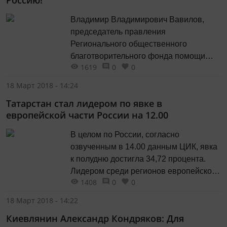
Россию!
позиции. Не только как руководитель
общественной организации, но и как
Владимир Владимирович Вавилов,
гражданин...
председатель правления
Регионального общественного
благотворительного фонда помощи
1619
0
0
детям, больным лейкемией,
проголосовал по месту жительства на
18 Март 2018 - 14:24
избирательном участке, который
Татарстан стал лидером по явке в
работает гимназии номер 125 на улице
европейской части России на 12.00
Фучика. «Благодарен руководству
России и Татарстана за поддержку в
В целом по России, согласно
наших делах, прежде всего в
озвученным в 14.00 данным ЦИК, явка
строительстве хосписа, оборудовании
к полудню достигла 34,72 процента.
его, налаживании работы. После
Лидером среди регионов европейской
выборов забот...
1408
0
0
части России с показателем явки 38,47
процента к 12 часам стала Республика
18 Март 2018 - 14:22
Татарстан. Об этом сообщает РИА
Киевлянин Александр Кондряков: Для
Новости. На выборах 2012 года