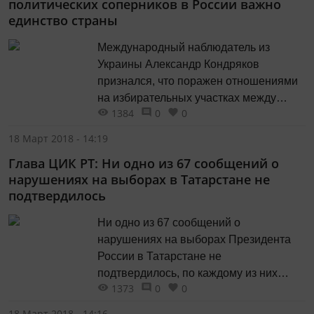
политических соперников в России важно
аналогичный показатель в Татарстане
единство страны
составлял 35,45 процента. Кроме...
Международный наблюдатель из
Украины Александр Кондряков
признался, что поражен отношениями
на избирательных участках между
1384
0
0
наблюдателями от разных кандидатов.
«Меня поразило их (наблюдателей -
18 Март 2018 - 14:19
прим. Т-и) отношения между собой. Не
Глава ЦИК РТ: Ни одно из 67 сообщений о
скажу, что товарищеские, но
нарушениях на выборах в Татарстане не
дружеские. Не вражеские - уж точно. И
подтвердилось
когда я там (на УИК - прим. Т-и) был,
один...
Ни одно из 67 сообщений о
нарушениях на выборах Президента
России в Татарстане не
подтвердилось, по каждому из них
1373
0
0
проведена проверка. Об этом в
информационно-экспертном центре
18 Март 2018 - 14:16