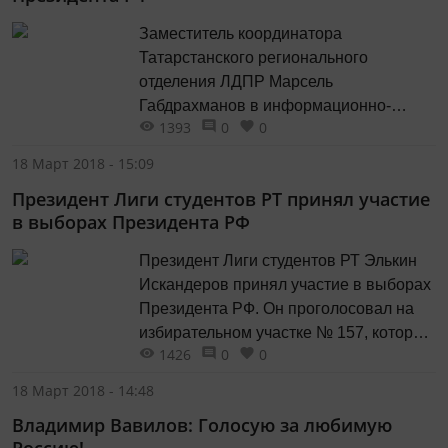
Грей. Концерт проходит на площадке
Заместитель координатора
перед медиафасадом стадиона...
Татарстанского регионального
отделения ЛДПР Марсель
Габдрахманов в информационно-
1393
0
0
экспертном центре Общественной
палаты РТ заявил, что у партии нет
18 Март 2018 - 15:09
претензий и замечаний по выборам
Президент Лиги студентов РТ принял участие
Президента РФ в республике.
в выборах Президента РФ
Габдрахманов отметил, что от ЛДПР на
избирательных участках работают 450
Президент Лиги студентов РТ Элькин
наблюдателей. «У нас практически все
Искандеров принял участие в выборах
сотрудники республиканского штаба на
Президента РФ. Он проголосовал на
участках, мы везде...
избирательном участке № 157, который
1426
0
0
расположен в здании татарской
гимназии №2 имени Ш. Марджани
18 Март 2018 - 14:48
Казани. «Я проголосовал потому, что
Владимир Вавилов: Голосую за любимую
не вижу абсолютно никакой другой