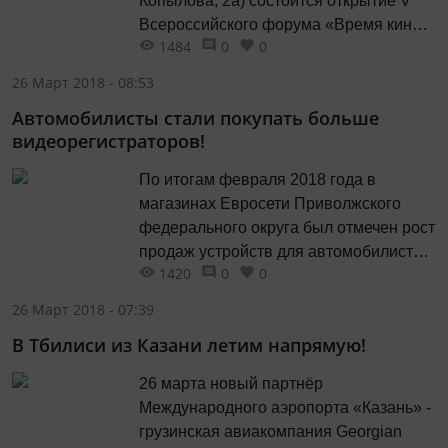
Копылова, 2а) состоится открытие V
Всероссийского форума «Время кино»,
1484
0
0
направленного на поддержку
региональных кинематографистов.
26 Март 2018 - 08:53
Новая секция «КИНОPROFI», которая
Автомобилисты стали покупать больше
пройдет в новом кинозале, откроет
видеорегистраторов!
кинофорум и новые имена. " Также
состоится премьера фильма-
По итогам февраля 2018 года в
победителя и рождение нового
магазинах Евросети Приволжского
кинофестиваля "Казань в детских
федерального округа был отмечен рост
шортах". В...
продаж устройств для автомобилистов.
1420
0
0
Рост вызван увеличением спроса на
видеорегистраторы. Максимальный
26 Март 2018 - 07:39
прирост продаж автомобильных
В Тбилиси из Казани летим напрямую!
устройств в количестве
продемонстрировали республика
26 марта новый партнёр
Татарстан (+225%), республика
Международного аэропорта «Казань» -
Удмуртия (+129%) и Самарская
грузинская авиакомпания Georgian
область (+77%). В ТОП 5 самых