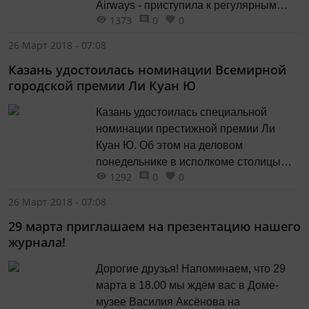
Airways - приступила к регулярным
популярных моделей автомобильной
1373
0
0
пассажирским перевозкам по
электроники...
маршруту Тбилиси-Казань-Тбилиси.
26 Март 2018 - 07:08
Первый рейс был встречен в
Казань удостоилась номинации Всемирной
праздничной обстановке. Открытие
городской премии Ли Куан Ю
маршрута началось торжественным
разрезанием ленты, после чего была
Казань удостоилась специальной
объявлена регистрация на рейс.
номинации престижной премии Ли
Вылетающим пассажирам и их
Куан Ю. Об этом на деловом
провожающим были предложены
понедельнике в исполкоме столицы
блюда и...
1292
0
0
сообщила первый вице-мэр Казани
Евгения Лодвигова. Казань отметили в
26 Март 2018 - 07:08
специальной номинации Special
29 марта приглашаем на презентацию нашего
mention. Она стала единственным
журнала!
российским городом, который
выделило жюри престижной премии.
Дорогие друзья! Напоминаем, что 29
марта в 18.00 мы ждём вас в Доме-
музее Василия Аксёнова на