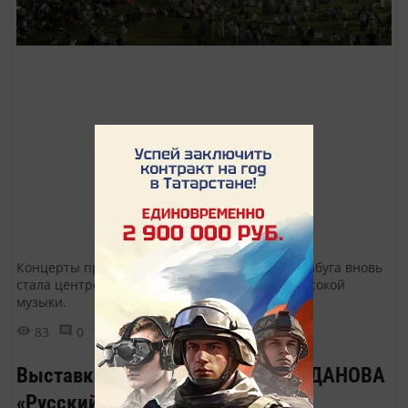
Концерты прошли на Шишкинских прудах. Елабуга вновь
стала центром притяжения для ценителей высокой
музыки.
83
0
0
Выставка фотографа Андрея БОГДАНОВА
«Русский пленэр»