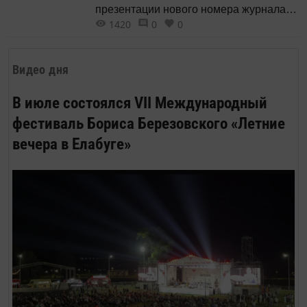
презентации нового номера журнала
1420
0
0
«Казань». Вход на мероприятие
свободный! Среди специальных гостей
вечера - авторы материала о
Видео дня
легендарном Вадиме Козине «И
насмерть леденила нас пурга»
В июле состоялся VII Международный
Владимир Урецкий и Владимир
фестиваль Бориса Березовского «Летние
Гаранин http://kazan-journal.ru/2016-10-
вечера в Елабуге»
24-11-48-01/item/4854-i-nasmert-
ledenila-nas-purga