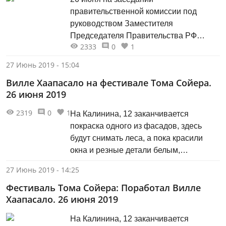
правительственной комиссии под
руководством Заместителя
Председателя Правительства РФ
2333
0
1
Ольги Голодец было официально
утверждено проведение первых в
27 Июнь 2019 - 15:04
истории Игр стран Содружества
Вилле Хаапасало на фестивале Тома Сойера.
Независимых Государств в России.
26 июня 2019
Соревнования пройдут в 2020 году в
Казани, сроки проведения – 20-27
2319
0
1
На Калинина, 12 заканчивается
августа.
покраска одного из фасадов, здесь
будут снимать леса, а пока красили
окна и резные детали белым,
подправляли, где намазали. К концу
27 Июнь 2019 - 14:25
работы приехал национальный герой
Фестиваль Тома Сойера: Поработал Вилле
Финляндии Вилле Хаапасало, актёр и
Хаапасало. 26 июня 2019
режиссёр, со съёмочной группой. На
лесах третий ярус продолжал работать
На Калинина, 12 заканчивается
и спустился только перед отъездом