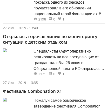
покраска одного из фасадов,
Вилле для группового фото. А Вилле
поучаствовал в его обновлении
Хаапасало внёс свой вклад в
национальный герой Финляндии актёр
обновление дома, покрасил окно.
2198
0
1
и режиссёр Вилле Хаапасало.
27 Июнь 2019 - 13:40
Открылась горячая линия по мониторингу
ситуации с детским отдыхом
Специалисты будут оперативно
реагировать на все поступающие от
граждан жалобы. 26 июня в
Общественной палате РФ открылась
2121
0
1
горячая линия по мониторингу
ситуации с детским отдыхом.
27 Июнь 2019 - 13:35
Фестиваль Combonation X1
Пожалуй самое бомбическое
завершение фестиваля Combonation