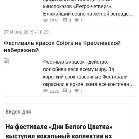
кинопоказов «Ретро-четверг».
Ближайший сеанс на летней эстраде
2551
0
1
«Ракушка» пройдет 27 июня.
27 Июнь 2019 - 10:29
Фестиваль красок Colors на Кремлевской
набережной
Фестиваль красок - действо,
полюбившееся всему миру. За
короткий срок красочные Фестивали
окрасили в яркие цвета все континенты
2226
0
1
Земли, населенные людьми. Одно из
самых ярких событий лета —
Фестиваль красок — пройдет на
Видео дня
Кремлевской набережной 30 июня в
17:00! Тысячи людей откроют пакетики
На фестивале «Дни Белого Цветка»
с красочной пудрой и устроят
выступил вокальный коллектив из
настоящий праздник цвета!