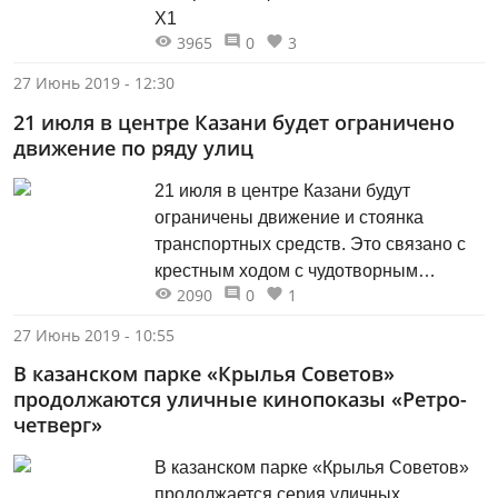
X1
3965
0
3
27 Июнь 2019 - 12:30
21 июля в центре Казани будет ограничено
движение по ряду улиц
21 июля в центре Казани будут
ограничены движение и стоянка
транспортных средств. Это связано с
крестным ходом с чудотворным
2090
0
1
образом Казанской иконы Божией
Матери. Участники крестного хода
27 Июнь 2019 - 10:55
пройдут от Благовещенского собора до
В казанском парке «Крылья Советов»
Крестовоздвиженской церкви.
продолжаются уличные кинопоказы «Ретро-
четверг»
В казанском парке «Крылья Советов»
продолжается серия уличных