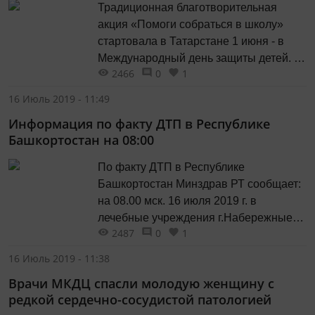
Традиционная благотворительная
акция «Помоги собраться в школу»
стартовала в Татарстане 1 июня - в
Международный день защиты детей. В
2466
0
1
рамках акции в 2019 году в
благотворительной помощи нуждаются
16 Июль 2019 - 11:49
более семи с половиной тысяч
Информация по факту ДТП в Республике
первоклассников и около 20 тысяч
Башкортостан на 08:00
учащихся со 2 по 11 класс.
По факту ДТП в Республике
Башкортостан Минздрав РТ сообщает:
на 08.00 мск. 16 июля 2019 г. в
лечебные учреждения г.Набережные
2487
0
1
Челны силами наземного транспорта
санитарной авиации и скорой
16 Июль 2019 - 11:38
медицинской помощи г.Набережные
Врачи МКДЦ спасли молодую женщину с
Челны было доставлено 5
редкой сердечно-сосудистой патологией
пострадавших.