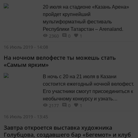
20 июля на стадионе «Казань Арена»
пройдет крупнейший
мультиформатный фестиваль
Республики Татарстан – Arenaland.
2360
0
1
16 Июль 2019 - 14:08
На ночном велофесте ты можешь стать
«Самым ярким»
В ночь с 20 на 21 июля в Казани
состоится ежегодный ночной велофест.
Его участники смогут присоединиться к
необычному конкурсу и узнать
2177
0
1
любопытные факты о городе.
Присоединиться к велофесту может
16 Июль 2019 - 13:45
любой желающий – регистрация на
Завтра откроется выставка художника
участие в нем уже открыта и продлится
Голубцова, создавшего бар «Бегемот» и клуб
до 22.00 20 июля.