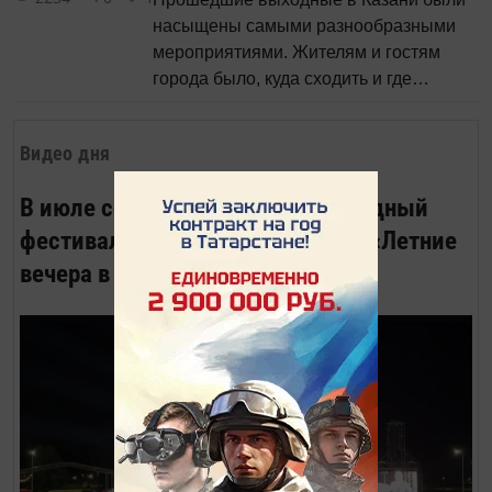
насыщены самыми разнообразными
мероприятиями. Жителям и гостям
города было, куда сходить и где
развлечься.
Видео дня
В июле состоялся VII Международный
фестиваль Бориса Березовского «Летние
вечера в Елабуге»