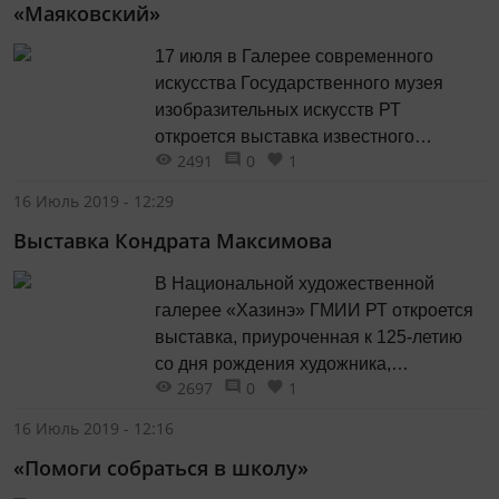
«Маяковский»
​​​​​​​17 июля в Галерее современного
искусства Государственного музея
изобразительных искусств РТ
откроется выставка известного
2491
0
1
казанского художника и дизайнера
Евгения Голубцова, посвященная его
16 Июль 2019 - 12:29
70-летию, сообщает пресс-служба
Выставка Кондрата Максимова
ГМИИ РТ.
​​​​​​​В Национальной художественной
галерее «Хазинэ» ГМИИ РТ откроется
выставка, приуроченная к 125-летию
со дня рождения художника,
2697
0
1
изобретателя, одного из инициаторов
создания заповедника в Раифе
16 Июль 2019 - 12:16
Кондрата Максимова, сообщает пресс-
«Помоги собраться в школу»
служба ГМИИ РТ.