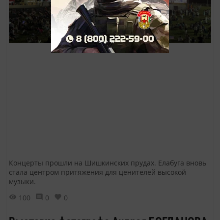
Концерты прошли на Шишкинских прудах. Елабуга вновь
стала центром притяжения для ценителей высокой
музыки.
100
0
0