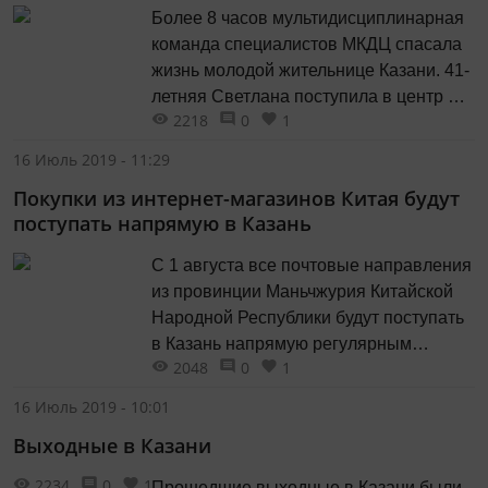
​​​​​​​Более 8 часов мультидисциплинарная
команда специалистов МКДЦ спасала
жизнь молодой жительнице Казани. 41-
летняя Светлана поступила в центр в
2218
0
1
тяжелом состоянии с подозрением на
острый инфаркт. Пациентке провели
16 Июль 2019 - 11:29
комплексную диагностику, которая не
Покупки из интернет-магазинов Китая будут
подтвердила первоначальный диагноз
поступать напрямую в Казань
и выявила сложнейшую и редкую
патологию.
​​​​​​​С 1 августа все почтовые направления
из провинции Маньчжурия Китайской
Народной Республики будут поступать
в Казань напрямую регулярным
2048
0
1
поездом, минуя логистический
почтовый центр в Москве.
16 Июль 2019 - 10:01
Выходные в Казани
2234
0
1
Прошедшие выходные в Казани были