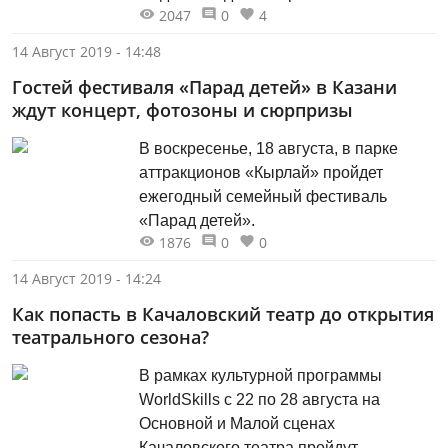
2047
0
4
маленькая вселенная, которая
прячется внутри каждого человека под
14 Август 2019 - 14:48
завесой его внутреннего мира,
Гостей фестиваля «Парад детей» в Казани
граничащем с высшим разумом. В
ждут концерт, фотозоны и сюрпризы
связи с этим театр запускает
предпремьерную акцию – создатели
В воскресенье, 18 августа, в парке
спектакля выйдут на улицы Кировского
аттракционов «Кырлай» пройдет
района, чтобы познакомить местных
ежегодный семейный фестиваль
жителей с некоторыми историями,
«Парад детей».
собранными ранее.
1876
0
0
14 Август 2019 - 14:24
Как попасть в Качаловский театр до открытия
театрального сезона?
В рамках культурной программы
WorldSkills с 22 по 28 августа на
Основной и Малой сценах
Качаловского театра пройдут