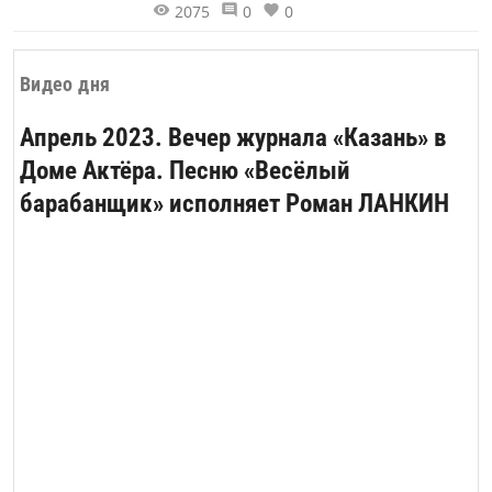
2075
0
0
объектов культуры, искусства и
городской среды в необычном месте,
во дворе жилого дома в Казани, по
Видео дня
улице Голубятникова, 30.
Апрель 2023. Вечер журнала «Казань» в
Доме Актёра. Песню «Весёлый
барабанщик» исполняет Роман ЛАНКИН