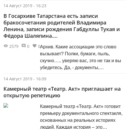
14 Август 2019 - 16:23
В Госархиве Татарстана есть записи
бракосочетания родителей Владимира
Ленина, записи рождения Габдуллы Тукая и
Фёдора Шаляпина….
2579
0
0
Архив. Какие ассоциации это слово
вызывает? Полки, бумаги, пыль,
скучно….. уверяю вас, это не так и вы
убедитесь. Да, - документы,
фотографии да – полки. Но чисто и
14 Август 2019 - 16:09
очень интересно. Каждый документ –
Камерный театр «Театр. Акт» приглашает на
это история. И история важная. В
открытую репетицию
архивах Татарстана хранится более
7,5 миллионов единиц хранения. И
Камерный театр «Театр. Акт» готовит
если сравнивать с другими регионами
премьеру документального спектакля,
Росси и, архив Татарстана по объёму
основанных на реальных историях
занимает четвертое место.
людей. Каждая история – это