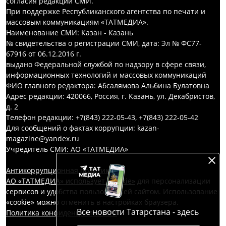
согласия редакций СМИ.
При поддержке Республиканского агентства по печати и
массовым коммуникациям «ТАТМЕДИА».
Наименование СМИ: Казан - Казань
№ свидетельства о регистрации СМИ, дата: Эл № ФС77-
67916 от 06.12.2016 г.
выдано Федеральной службой по надзору в сфере связи,
информационных технологий и массовых коммуникаций
ФИО главного редактора: Абсалямова Альбина Булатовна
Адрес редакции: 420066, Россия, г. Казань, ул. Декабристов,
д. 2
Телефон редакции: +7(843) 222-05-43, +7(843) 222-05-42
Для сообщений о фактах коррупции: kazan-
magazine@yandex.ru
Учредитель СМИ: АО «ТАТМЕДИА»
Антикоррупционная политика
АО «ТАТМЕДИА» использует «cookie»
для персонализации
сервисов и удобства пользователей сайтом. Использование
«cookie» можно отменить в настройках браузера.
Все новости Татарстана - здесь
Политика конфиденциальности