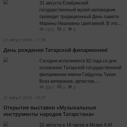
31 августа Елабужский
государственный музей-заповедник
проведет традиционный День памяти
Марины Ивановны Цветаевой. В этот
1915
0
0
день в 1941 году в Елабуге трагически
оборвалась жизнь поэта. Времена,
21 Август 2019 - 11:38
когда её имя было под негласным
День рождения Татарской филармонии!
запретом, навсегда ушли в прошлое.
Впервые в нашем городе имя
Сегодня исполняется 82 года со дня
Цветаевой было названо в середине
основания Татарской государственной
1960-х годов, а первый День памяти
филармонии имени Габдуллы Тукая.
прошёл в 1968 году.
Всех ветеранов, артистов,
2001
0
0
сотрудников, зрителей филармонии
поздравляем с ДНЕМ РОЖДЕНИЯ!
21 Август 2019 - 10:37
Пусть в каждом сердце всегда живет
Открытие выставки «Музыкальные
музыка!
инструменты народов Татарстана»
22 августа в 16 часов в Музее А.М.