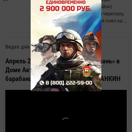
народов, проживающих в Республике.
Каракуль (Нижнекамский район)
местный житель обнаружил черепаху,
которую сфотографировал и снял на
1917
0
0
видео выпуск в озеро.
Видео дня
Апрель 2023. Вечер журнала «Казань» в
Доме Актёра. Песню «Весёлый
барабанщик» исполняет Роман ЛАНКИН