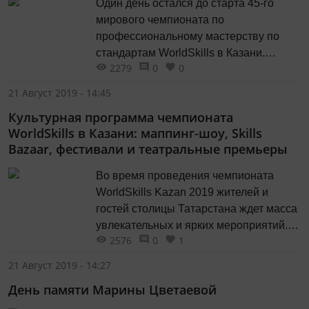
Один день остался до старта 45-го
мирового чемпионата по
профессиональному мастерству по
стандартам WorldSkills в Казани.
2279
0
0
Торжественная церемония открытия
Чемпионата состоится на стадионе
21 Август 2019 - 14:45
«Казань Арена» 22 августа в 19.00.
Культурная программа чемпионата
Шоу предполагает использование
WorldSkills в Казани: маппинг-шоу, Skills
множества новых технологий, в
Bazaar, фестивали и театральные премьеры
частности, технологию дополненной
реальности - AR (augmented reality), а
Во время проведения чемпионата
зрители станут его частью. 3D эффекты
WorldSkills Kazan 2019 жителей и
будут появляться в виртуальном
гостей столицы Татарстана ждет масса
пространстве стадиона.
увлекательных и ярких мероприятий.
2576
0
1
Ежедневно в городе будут проходить
выставки, спектакли, фестивали,
21 Август 2019 - 14:27
световые шоу, мастер-классы и многое
День памяти Марины Цветаевой
другое.