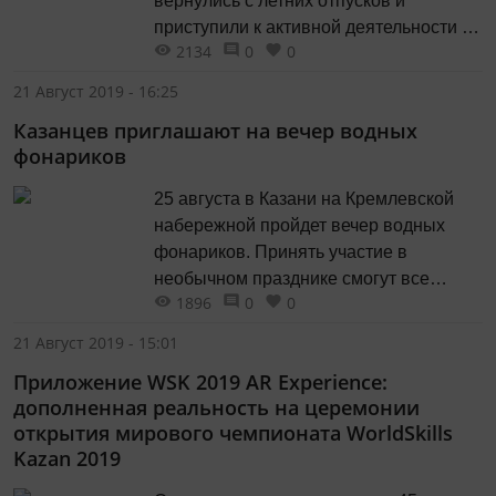
вернулись с летних отпусков и
приступили к активной деятельности –
2134
0
0
к репетициям, гастролям, участию в
культурной программе «WorldSkills
21 Август 2019 - 16:25
Kazan 2019».
Казанцев приглашают на вечер водных
фонариков
25 августа в Казани на Кремлевской
набережной пройдет вечер водных
фонариков. Принять участие в
необычном празднике смогут все
1896
0
0
желающие.
21 Август 2019 - 15:01
Приложение WSK 2019 AR Experience:
дополненная реальность на церемонии
открытия мирового чемпионата WorldSkills
Kazan 2019