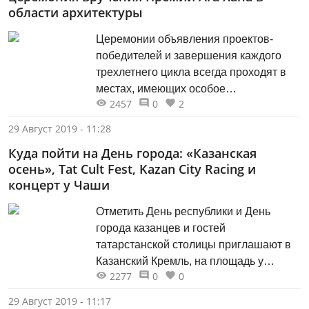
области архитектуры
Церемонии объявления проектов-
победителей и завершения каждого
трехлетнего цикла всегда проходят в
местах, имеющих особое
2457
0
2
архитектурное и культурное значение
для мусульманского мира. В 2019 году
29 Август 2019 - 11:28
церемония будет проходить в Казани,
Куда пойти на День города: «Казанская
где находится объект Исторического
осень», Tat Cult Fest, Kazan City Racing и
наследия ЮНЕСКО – Казанский
концерт у Чаши
Кремль. Предыдущие церемонии
награждения проходили живописных
Отметить День республики и День
архитектурных декорациях
города казанцев и гостей
мусульманского мира, таких как
татарстанской столицы приглашают в
Сады Шалимар в Лахоре (1980),
Казанский Кремль, на площадь у
Дворец Топкапы в Стамбуле (1983),
2277
0
0
театра им.Камала, к Дворцу
Альгамбру в Гранаде (1998) и
земледельцев, центру семьи «Казан», в
29 Август 2019 - 11:17
Гробница Императора Хумаюна в Дели