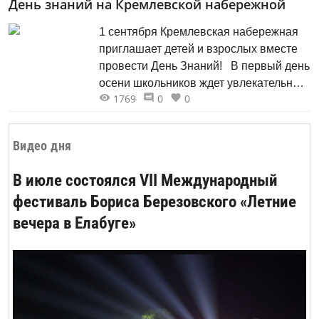
День знаний на Кремлевской набережной
живых выступлений музыкантов,
лекторий, кинопоказы, арт-зона,
1 сентября Кремлевская набережная
фудкорт, дизайн-маркет, активности с
приглашает детей и взрослых вместе
блогерами, детская зона. В Год театра
провести День Знаний! В первый день
особое внимание уделяем театральной
осени школьников ждет увлекательная
сцене.
1769
0
0
программа с множеством
интерактивных зон, возможность
поучаствовать в творческих мастер-
Видео дня
классах и конкурсах, посмотреть
образовательное шоу, послушать
В июле состоялся VII Международный
взрослые и детские музыкальные
фестиваль Бориса Березовского «Летние
коллективы и, конечно же, пройти
вечера в Елабуге»
торжественное посвящение в
первоклассники!