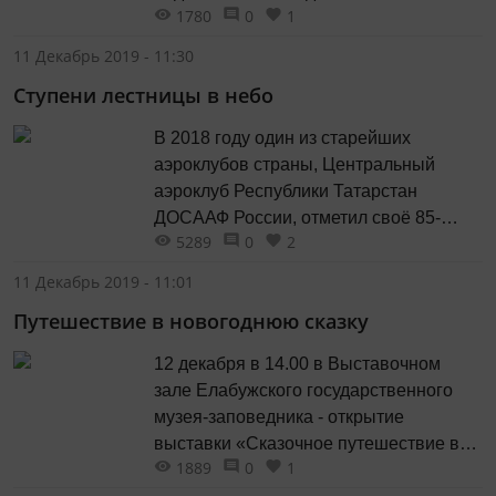
1780
0
1
домашний адрес и 623,10 на
абонентский ящик, до востребования.
11 Декабрь 2019 - 11:30
Стоимость подписки на год: 1298,24 на
Ступени лестницы в небо
домашний адрес и 1246,34 на
абонентский ящик, до востребования.
В 2018 году один из старейших
аэроклубов страны, Центральный
аэроклуб Республики Татарстан
ДОСААФ России, отметил своё 85-
5289
0
2
летие.
11 Декабрь 2019 - 11:01
Путешествие в новогоднюю сказку
12 декабря в 14.00 в Выставочном
зале Елабужского государственного
музея-заповедника - открытие
выставки «Сказочное путешествие в
1889
0
1
Новый год и Рождество» из фондов