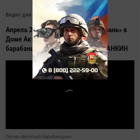
Видео дня
Апрель 2023. Вечер журнала «Казань» в
Доме Актёра. Песню «Весёлый
барабанщик» исполняет Роман ЛАНКИН
Песня «Веселый барабанщик»