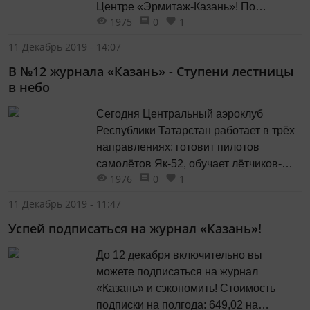
Центре «Эрмитаж-Казань»! По
1975
0
1
мотивам произведений художников
Анри Матисса и Марка Шагала
11 Декабрь 2019 - 14:07
отправляйтесь в путешествие по
В №12 журнала «Казань» - Ступени лестницы
«ожившим» полотнам, окунитесь в мир
в небо
прекрасного, игру света, звука, цвета и
атмосферу красок картин.
Сегодня Центральный аэроклуб
Республики Татарстан работает в трёх
направлениях: готовит пилотов
самолётов Як-52, обучает лётчиков-
1976
0
1
планеристов и спортсменов-
парашютистов. О том, какие ступени
11 Декабрь 2019 - 11:47
проходят будущие покорители неба и
Успей подписаться на журнал «Казань»!
для чего это нужно, нам рассказал
начальник аэроклуба лётчик-
До 12 декабря включительно вы
инструктор Юрий Владимирович
можете подписаться на журнал
Мищенко.
«Казань» и сэкономить! Стоимость
подписки на полгода: 649,02 на