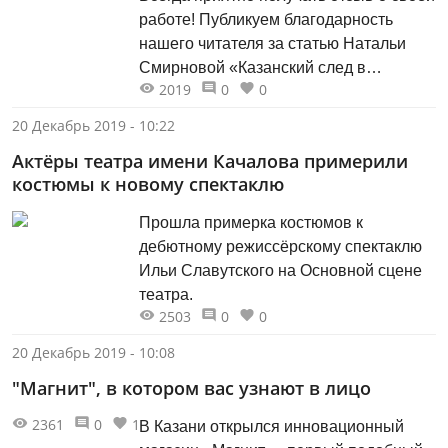
работе! Публикуем благодарность
нашего читателя за статью Натальи
Смирновой «Казанский след в
2019
0
0
портретной галерее Маяковского».
20 Декабрь 2019 - 10:22
Актёры театра имени Качалова примерили
костюмы к новому спектаклю
Прошла примерка костюмов к
дебютному режиссёрскому спектаклю
Ильи Славутского на Основной сцене
театра.
2503
0
0
20 Декабрь 2019 - 10:08
"Магнит", в котором вас узнают в лицо
2361
0
1
В Казани открылся инновационный