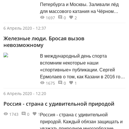
Петербурга и Москвы. Заливали лёд
для массового катания на Чёрном
1697
0
2
озере и Кабане, в Панаевском саду.
Магазины торговали коньками, в
6 Апрель 2020 - 12:37
казанских газетах печатались
Железные люди. Бросая вызов
приглашения покататься на коньках.."
невозможному
В международный день спорта
вспомним некоторые наши
«спортивные» публикации. Сергей
Ермолаев о том, как Казани в 2016 году
1675
0
1
впервые проходил этап кубка России
по триатлону.
6 Апрель 2020 - 12:20
Россия - страна с удивительной природой
1743
0
1
Россия - страна с удивительной
природой. Каждый обязан защищать и
уважать природное многообразие