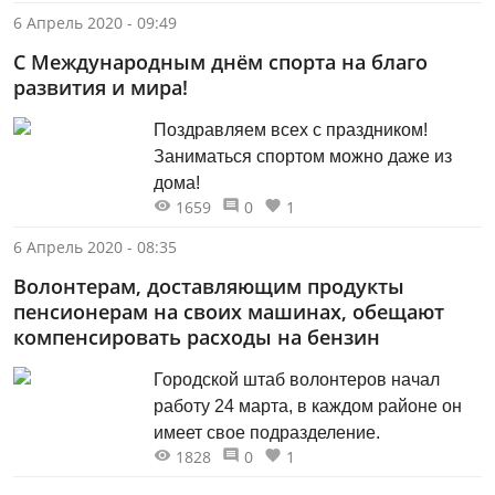
Александра Липатова и Германа
6 Апрель 2020 - 09:49
Зайцева «Полёты горнолыжников в
С Международным днём спорта на благо
мечтах и наяву»
развития и мира!
Поздравляем всех с праздником!
Заниматься спортом можно даже из
дома!
1659
0
1
6 Апрель 2020 - 08:35
Волонтерам, доставляющим продукты
пенсионерам на своих машинах, обещают
компенсировать расходы на бензин
Городской штаб волонтеров начал
работу 24 марта, в каждом районе он
имеет свое подразделение.
1828
0
1