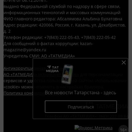
67916 от 06.12.2016 г.
выдано Федеральной службой по надзору в сфере связи,
информационных технологий и массовых коммуникаций
ФИО главного редактора: Абсалямова Альбина Булатовна
Адрес редакции: 420066, Россия, г. Казань, ул. Декабристов,
д. 2
Телефон редакции: +7(843) 222-05-43, +7(843) 222-05-42
Для сообщений о фактах коррупции: kazan-
magazine@yandex.ru
Учредитель СМИ: АО «ТАТМЕДИА»
Антикоррупционная политика
АО «ТАТМЕДИА» использует «cookie»
для персонализации
сервисов и удобства пользователей сайтом. Использование
«cookie» можно отменить в настройках браузера.
Все новости Татарстана - здесь
Политика конфиденциальности
Подписаться
Телефон АО «ТАТМЕДИА»:
(843) 222 09 84
16+