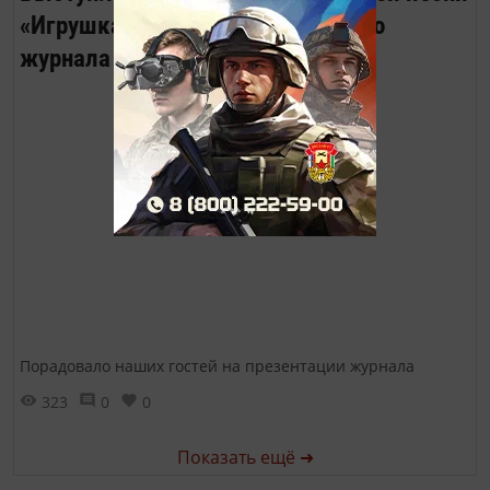
«Игрушка» на презентации нашего
журнала
Порадовало наших гостей на презентации журнала
323
0
0
Показать ещё ➜