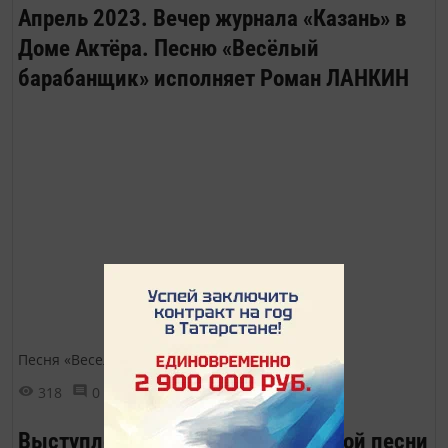
Апрель 2023. Вечер журнала «Казань» в
Доме Актёра. Песню «Весёлый
барабанщик» исполняет Роман ЛАНКИН
Песня «Веселый барабанщик»
318
0
0
Выступление ансамбля бардовской песни