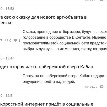
ежегодная акция, посвященная Международн
дню музеев, пройдет в России в 14-й раз.
0 - 15:52
Национальный музей РТ первым в Татарстане
е свою сказку для нового арт-объекта в
проводить акцию «Ночь музеев», сейчас к ней
евске
присоединились многие музеи республики.
Сказки, прошедшие отбор жюри, будут вынесе
голосование в сообществе ВКонтакте. Именно
47
0
1
пользователям этой социальной сети предстои
выбрать лучшую, по их мнению, сказку, котора
послужит основой для создания нового арт-об
0 - 13:47
в Альметьевске, а автор получит вознагражден
удет вторая часть набережной озера Кабан
размере 10 тысяч рублей.
Прогулка по набережной озера Кабан подарит
ощущение полёта над водой.
2477
0
0 - 12:51
коростной интернет придёт в социальные