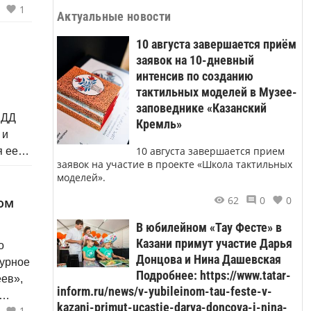
1
Актуальные новости
10 августа завершается приём
заявок на 10-дневный
интенсив по созданию
тактильных моделей в Музее-
заповеднике «Казанский
БДД
Кремль»
 и
10 августа завершается прием
я ее
заявок на участие в проекте «Школа тактильных
моделей».
62
0
0
ом
В юбилейном «Тау Фесте» в
Казани примут участие Дарья
о
Донцова и Нина Дашевская
турное
Подробнее: https://www.tatar-
ев»,
inform.ru/news/v-yubileinom-tau-feste-v-
kazani-primut-ucastie-darya-doncova-i-nina-
1