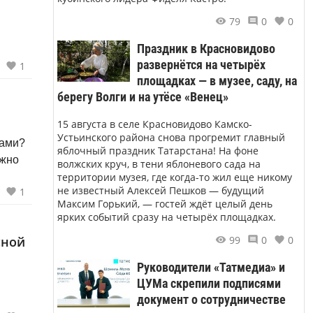
79
0
0
Праздник в Красновидово
развернётся на четырёх
1
площадках — в музее, саду, на
берегу Волги и на утёсе «Венец»
15 августа в селе Красновидово Камско-
Устьинского района снова прогремит главный
вами?
яблочный праздник Татарстана! На фоне
волжских круч, в тени яблоневого сада на
территории музея, где когда-то жил еще никому
не известный Алексей Пешков — будущий
1
Максим Горький, — гостей ждёт целый день
ярких событий сразу на четырёх площадках.
сной
99
0
0
Руководители «Татмедиа» и
ЦУМа скрепили подписями
документ о сотрудничестве