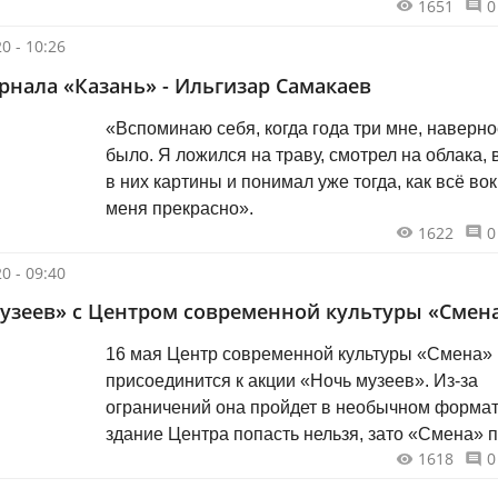
1651
0
0 - 10:26
рнала «Казань» - Ильгизар Самакаев
«Вспоминаю себя, когда года три мне, наверно
было. Я ложился на траву, смотрел на облака, видел
в них картины и понимал уже тогда, как всё вок
меня прекрасно».
1622
0
0 - 09:40
узеев» с Центром современной культуры «Смен
16 мая Центр современной культуры «Смена»
присоединится к акции «Ночь музеев». Из-за
ограничений она пройдет в необычном форма
здание Центра попасть нельзя, зато «Смена» 
1618
0
в дом к каждому посетителю.