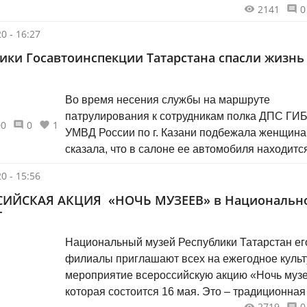
2141
0
0 - 16:27
ики Госавтоинспекции Татарстана спасли жизнь
Во время несения службы на маршруте
патрулирования к сотрудникам полка ДПС ГИ
00
0
1
УМВД России по г. Казани подбежала женщина
сказала, что в салоне ее автомобиля находитс
13-летняя дочь, которая неожиданно начала
0 - 15:56
задыхаться.
СИЙСКАЯ АКЦИЯ «НОЧЬ МУЗЕЕВ» в Национальн
Т
​​​​​​​Национальный музей Республики Татарстан ег
филиалы приглашают всех на ежегодное куль
мероприятие всероссийскую акцию «Ночь музе
которая состоится 16 мая. Это – традиционная
2719
0