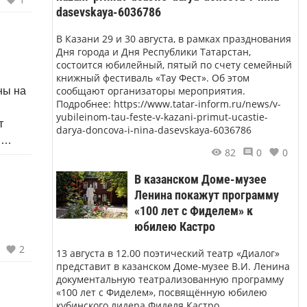
ому
dasevskaya-6036786
 стал
В Казани 29 и 30 августа, в рамках празднования
Дня города и Дня Республики Татарстан,
состоится юбилейный, пятый по счету семейный
книжный фестиваль «Тау Фест». Об этом
сообщают организаторы мероприятия.
ны на
Подробнее: https://www.tatar-inform.ru/news/v-
yubileinom-tau-feste-v-kazani-primut-ucastie-
т
darya-doncova-i-nina-dasevskaya-6036786
я
82
0
0
ъекта
ие в
В казанском Доме-музее
Ленина покажут программу
«100 лет с Фиделем» к
юбилею Кастро
2
13 августа в 12.00 поэтический театр «Диалог»
представит в казанском Доме-музее В.И. Ленина
документальную театрализованную программу
«100 лет с Фиделем», посвящённую юбилею
кубинского лидера Фиделя Кастро.