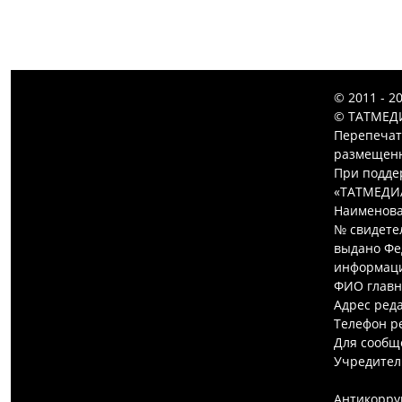
© 2011 - 2
© ТАТМЕДИ
Перепечат
размещенн
При подде
«ТАТМЕДИ
Наименова
№ свидетел
выдано Фе
информаци
ФИО главн
Адрес редак
Телефон ре
Для сообщ
Учредител
Антикорру