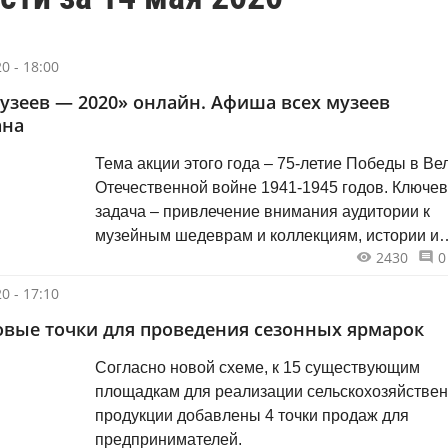
0 - 18:00
узеев — 2020» онлайн. Афиша всех музеев
ана
Тема акции этого года – 75-летие Победы в Ве
Отечественной войне 1941-1945 годов. Ключе
задача – привлечение внимания аудитории к
музейным шедеврам и коллекциям, истории и
2430
0
культурному наследию с помощью тематическ
мероприятий в музеях и доступных каждому о
0 - 17:10
форматов. Дети и взрослые смогут не выходя из
овые точки для проведения сезонных ярмарок
дома узнать историю уникальных экспонатов, 
музейных предметов и книжных изданий,
Согласно новой схеме, к 15 существующим
произведений искусства, интересные и
площадкам для реализации сельскохозяйстве
малоизвестные факты о Великой Отечественн
продукции добавлены 4 точки продаж для
войне и ее героях.
предпринимателей.