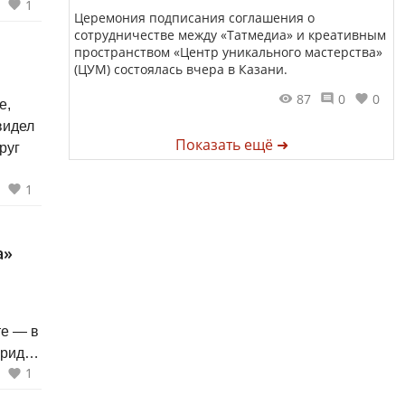
1
Церемония подписания соглашения о
сотрудничестве между «Татмедиа» и креативным
пространством «Центр уникального мастерства»
(ЦУМ) состоялась вчера в Казани.
87
0
0
е,
Показать ещё ➜
руг
1
а»
те — в
придет
1