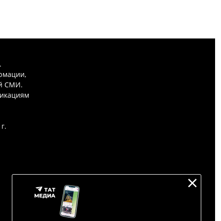
.
рмации,
й СМИ.
никациям
г.