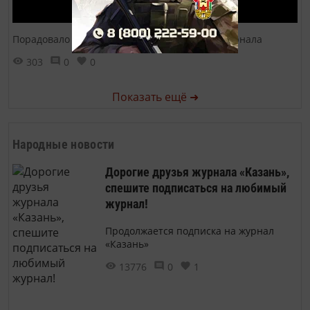
Порадовало наших гостей на презентации журнала
303
0
0
Показать ещё ➜
Народные новости
Дорогие друзья журнала «Казань»,
спешите подписаться на любимый
журнал!
Продолжается подписка на журнал
«Казань»
13776
0
1