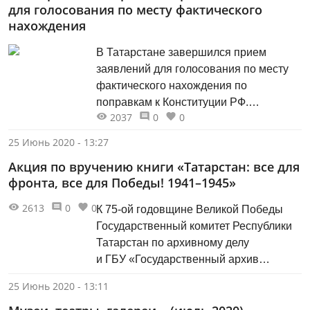
для голосования по месту фактического
нахождения
В Татарстане завершился прием
заявлений для голосования по месту
фактического нахождения по
поправкам к Конституции РФ.
2037
0
0
#КонституцияРФТМ
25 Июнь 2020 - 13:27
Акция по вручению книги «Татарстан: все для
фронта, все для Победы! 1941–1945»
2613
0
0
К 75-ой годовщине Великой Победы
Государственный комитет Республики
Татарстан по архивному делу
и ГБУ «Государственный архив
Республики Татарстан» выпустили
25 Июнь 2020 - 13:11
книгу «Татарстан: все для фронта, все
для Победы! 1941–1945», в которой