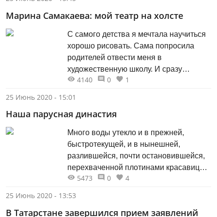
Марина Самакаева: мой театр на холсте
С самого детства я мечтала научиться
хорошо рисовать. Сама попросила
родителей отвести меня в
художественную школу. И сразу
4140
0
1
почувствовала, что попала именно в
свою среду.
25 Июнь 2020 - 15:01
Наша парусная династия
Много воды утекло и в прежней,
быстротекущей, и в нынешней,
разлившейся, почти остановившейся,
перехваченной плотинами красавице
5473
0
4
Волге, пока мы с сыном не осознали,
что входим в династию яхтсменов,
25 Июнь 2020 - 13:53
положившую в далёком прошлом
В Татарстане завершился прием заявлений
начало парусному спорту в Казани.