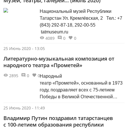
Музеи, театры, галереи... (июль 2020)
собран богатейший исторический
Национальный музей Республики
материал, рассказывающий о весомом
Татарстан Ул. Кремлёвская, 2 Тел.: +7
вкладе жителей республики в Великую
(843) 292-87-18, 292-00-55
Победу.
tatmuseum.ru
4089
0
0
25 Июнь 2020 - 13:05
Литературно-музыкальная композиция от
народного театра «Прометей»
2895
0
0
Народный
театр «Прометей», основанный в 1973
году, поздравляет всех с 75-летием
Победы в Великой Отечественной
войне.
25 Июнь 2020 - 11:49
Владимир Путин поздравил татарстанцев
с 100-летием образования республики