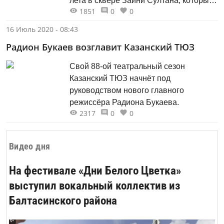
лета в сквере Зайни Султана, который
1851
0
0
находится рядом с мечетью «Аль-
Марджани» и набережной озера
16 Июль 2020 - 08:43
Нижний Кабан, еженедельно
Радион Букаев возглавит Казанский ТЮЗ
бесплатно будут показывать
художественные
Свой 88-ой театральный сезон
и мультипликационные фильмы.
Казанский ТЮЗ начнёт под
руководством нового главного
режиссёра Радиона Букаева.
2317
0
0
Видео дня
На фестивале «Дни Белого Цветка»
выступил вокальный коллектив из
Балтасинского района