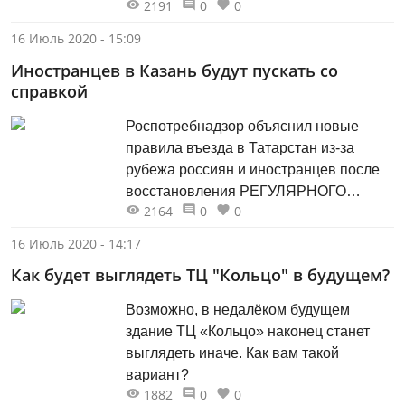
2191
0
0
Олеся Балтусова, министр
строительства, архитектуры и ЖКХ РТ
16 Июль 2020 - 15:09
Фарит Ханифов, мэр Казани Ильсур
Иностранцев в Казань будут пускать со
Метшин, руководители
справкой
республиканских министерств и
ведомств. Напомним, что объекты
Роспотребнадзор объяснил новые
находятся под особым контролем
правила въезда в Татарстан из-за
Президента Татарстана. Основная
рубежа россиян и иностранцев после
цель — контроль за исполнением
восстановления РЕГУЛЯРНОГО
данных ранее поручений по их
2164
0
0
международного авиасообщения.
реставрации и реконструкции.
16 Июль 2020 - 14:17
Как будет выглядеть ТЦ "Кольцо" в будущем?
Возможно, в недалёком будущем
здание ТЦ «Кольцо» наконец станет
выглядеть иначе. Как вам такой
вариант?
1882
0
0